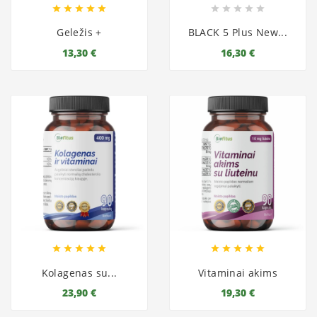










Geležis +
BLACK 5 Plus New...
13,30 €
16,30 €










Kolagenas su...
Vitaminai akims
23,90 €
19,30 €