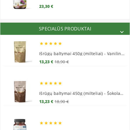
Kaina
23,30 €
SPECIALŪS PRODUKTAI






Išrūgų baltymai 450g (milteliai) - Vaniliniai
Bazinė
Kaina
13,23 €
18,90 €
kaina





Išrūgų baltymai 450g (milteliai) - Šokoladiniai
Bazinė
Kaina
13,23 €
18,90 €
kaina




