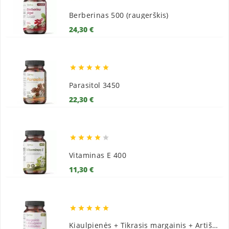
Berberinas 500 (raugerškis)
Kaina
24,30 €





Parasitol 3450
Kaina
22,30 €





Vitaminas E 400
Kaina
11,30 €





Kiaulpienės + Tikrasis margainis + Artišokai