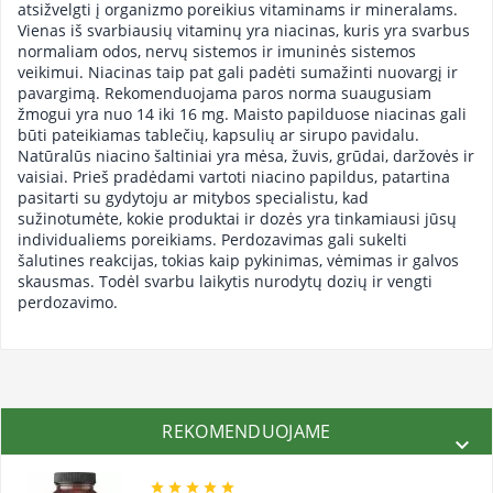
atsižvelgti į organizmo poreikius vitaminams ir mineralams.
Vienas iš svarbiausių vitaminų yra niacinas, kuris yra svarbus
normaliam odos, nervų sistemos ir imuninės sistemos
veikimui. Niacinas taip pat gali padėti sumažinti nuovargį ir
pavargimą. Rekomenduojama paros norma suaugusiam
žmogui yra nuo 14 iki 16 mg. Maisto papilduose niacinas gali
būti pateikiamas tablečių, kapsulių ar sirupo pavidalu.
Natūralūs niacino šaltiniai yra mėsa, žuvis, grūdai, daržovės ir
vaisiai. Prieš pradėdami vartoti niacino papildus, patartina
pasitarti su gydytoju ar mitybos specialistu, kad
sužinotumėte, kokie produktai ir dozės yra tinkamiausi jūsų
individualiems poreikiams. Perdozavimas gali sukelti
šalutines reakcijas, tokias kaip pykinimas, vėmimas ir galvos
skausmas. Todėl svarbu laikytis nurodytų dozių ir vengti
perdozavimo.
REKOMENDUOJAME





