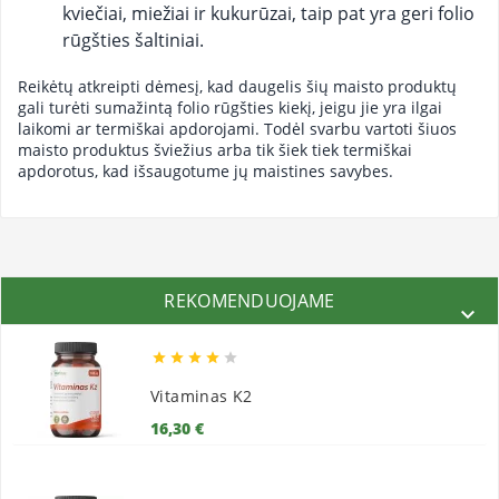
kviečiai, miežiai ir kukurūzai, taip pat yra geri folio
rūgšties šaltiniai.
Reikėtų atkreipti dėmesį, kad daugelis šių maisto produktų
gali turėti sumažintą folio rūgšties kiekį, jeigu jie yra ilgai
laikomi ar termiškai apdorojami. Todėl svarbu vartoti šiuos
maisto produktus šviežius arba tik šiek tiek termiškai
apdorotus, kad išsaugotume jų maistines savybes.
REKOMENDUOJAME






Vitaminas K2
Kaina
16,30 €