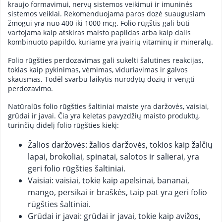
kraujo formavimui, nervų sistemos veikimui ir imuninės
sistemos veiklai. Rekomenduojama paros dozė suaugusiam
žmogui yra nuo 400 iki 1000 mcg. Folio rūgštis gali būti
vartojama kaip atskiras maisto papildas arba kaip dalis
kombinuoto papildo, kuriame yra įvairių vitaminų ir mineralų.
Folio rūgšties perdozavimas gali sukelti šalutines reakcijas,
tokias kaip pykinimas, vėmimas, viduriavimas ir galvos
skausmas. Todėl svarbu laikytis nurodytų dozių ir vengti
perdozavimo.
Natūralūs folio rūgšties šaltiniai maiste yra daržovės, vaisiai,
grūdai ir javai. Čia yra keletas pavyzdžių maisto produktų,
turinčių didelį folio rūgšties kiekį:
Žalios daržovės: žalios daržovės, tokios kaip žalčių
lapai, brokoliai, spinatai, salotos ir salierai, yra
geri folio rūgšties šaltiniai.
Vaisiai: vaisiai, tokie kaip apelsinai, bananai,
mango, persikai ir braškės, taip pat yra geri folio
rūgšties šaltiniai.
Grūdai ir javai: grūdai ir javai, tokie kaip avižos,