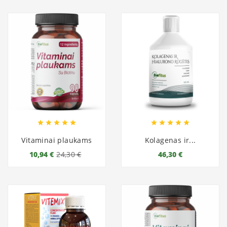










Vitaminai plaukams
Kolagenas ir...
10,94 €
24,30 €
46,30 €