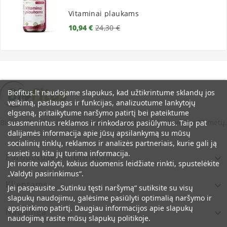
Vitaminai plaukams
Bazinė
Kaina
10,94 €
24,30 €
kaina
Biofitus.lt naudojame slapukus, kad užtikrintume sklandų jos
veikimą, paslaugas ir funkcijas, analizuotume lankytojų
elgseną, pritaikytume naršymo patirtį bei pateiktume
Biofitus.lt - oficiali Biofitus maisto papildų parduotuvė jau 12 metų.
suasmenintus reklamos ir rinkodaros pasiūlymus. Taip pat
dalijamės informacija apie jūsų apsilankymą su mūsų
socialinių tinklų, reklamos ir analizės partneriais, kurie gali ją
susieti su kita jų turima informacija.
Parduotuvės Informacija

Jei norite valdyti, kokius duomenis leidžiate rinkti, spustelėkite
„Valdyti pasirinkimus“.
Klientams

Jei paspausite „Sutinku tęsti naršymą“ sutiksite su visų
slapukų naudojimu, galėsime pasiūlyti optimalią naršymo ir
apsipirkimo patirtį. Daugiau informacijos apie slapukų
Naudinga

naudojimą rasite mūsų slapukų politikoje.