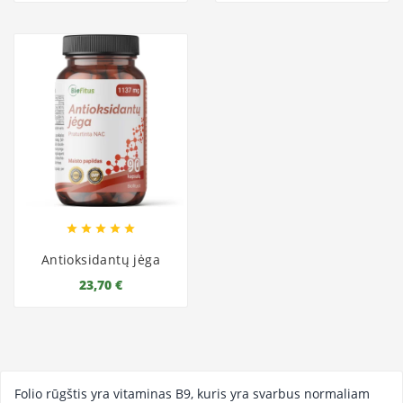





Antioksidantų jėga
23,70 €
Folio rūgštis yra vitaminas B9, kuris yra svarbus normaliam