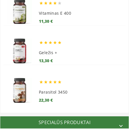





Vitaminas E 400
Kaina
11,30 €





Geležis +
Kaina
13,30 €





Parasitol 3450
Kaina
22,30 €
SPECIALŪS PRODUKTAI
