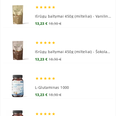





Išrūgų baltymai 450g (milteliai) - Vaniliniai
Bazinė
Kaina
13,23 €
18,90 €
kaina





Išrūgų baltymai 450g (milteliai) - Šokoladiniai
Bazinė
Kaina
13,23 €
18,90 €
kaina





L-Glutaminas 1000
Bazinė
Kaina
13,23 €
18,90 €
kaina




