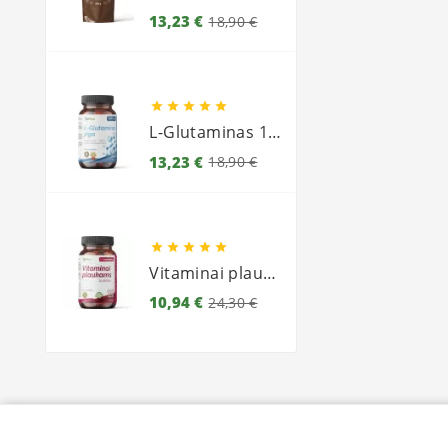
Bazinė
Kaina
13,23 €
18,90 €
kaina





L-Glutaminas 1000
Bazinė
Kaina
13,23 €
18,90 €
kaina





Vitaminai plaukams
Bazinė
Kaina
10,94 €
24,30 €
kaina