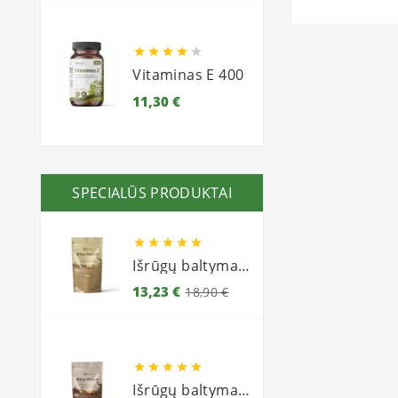





Vitaminas E 400
Kaina
11,30 €
SPECIALŪS PRODUKTAI





Išrūgų baltymai 450g (milteliai) - Vaniliniai
Bazinė
Kaina
13,23 €
18,90 €
kaina





Išrūgų baltymai 450g (milteliai) - Šokoladiniai