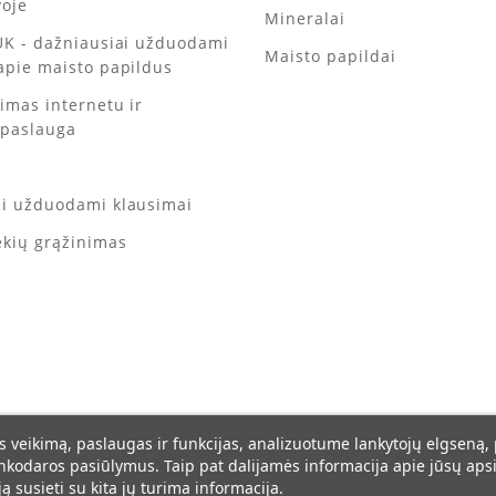
voje
Mineralai
UK - dažniausiai užduodami
Maisto papildai
apie maisto papildus
kimas internetu ir
 paslauga
ai užduodami klausimai
ekių grąžinimas
s veikimą, paslaugas ir funkcijas, analizuotume lankytojų elgseną,
inkodaros pasiūlymus. Taip pat dalijamės informacija apie jūsų a
ją susieti su kita jų turima informacija.