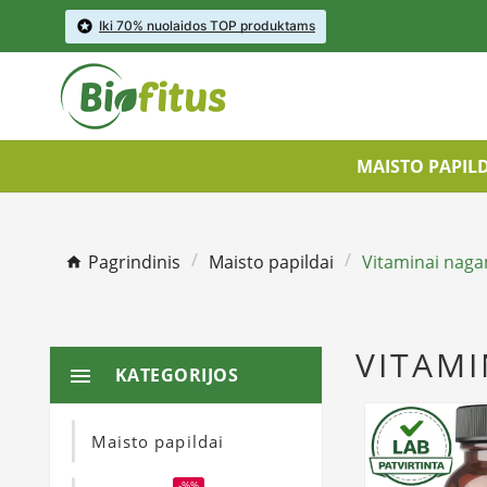

Iki 70% nuolaidos TOP produktams
MAISTO PAPIL
Pagrindinis
Maisto papildai
Vitaminai nag
VITAM
KATEGORIJOS

Maisto papildai
-%%