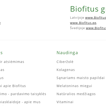
Biofitus 
Latvijoje
www.Biofitus
www.Biofitus.ee
,
2
Švedijoje
www.Biofitu
ms
Naudinga
ir atsiėmimas
Ciberžolė
mas
Kolagenas
tus
Sąnariams maisto papildai
i apie Biofitus
Melatoninas miegui
kimo - pardavimo taisyklės
Natūralios medžiagos
iniasklaidoje - apie mus
Vitaminai