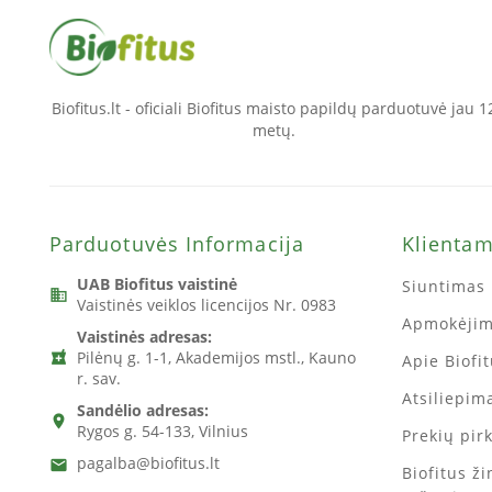
Biofitus.lt - oficiali Biofitus maisto papildų parduotuvė jau 1
metų.
Parduotuvės Informacija
Klienta
UAB Biofitus vaistinė
Siuntimas 
business
Vaistinės veiklos licencijos Nr. 0983
Apmokėji
Vaistinės adresas:
Pilėnų g. 1-1, Akademijos mstl., Kauno
local_pharmacy
Apie Biofi
r. sav.
Atsiliepima
Sandėlio adresas:
location_on
Rygos g. 54-133, Vilnius
Prekių pir
pagalba@biofitus.lt
email
Biofitus ž