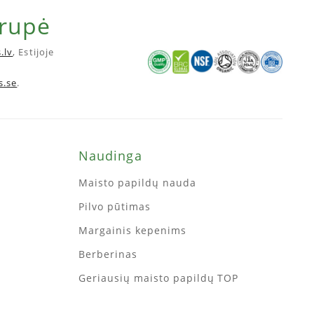
grupė
.lv
, Estijoje
s.se
.
Naudinga
Maisto papildų nauda
Pilvo pūtimas
Margainis kepenims
Berberinas
Geriausių maisto papildų TOP