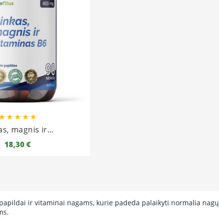





s, magnis ir...
18,30 €
 papildai ir vitaminai nagams, kurie padeda palaikyti normalia nagų 
ms.