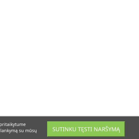
 pritaikytume
SUTINKU TĘSTI NARŠYMĄ
psilankymą su mūsų