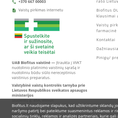
rašo Lietu
+370 667 00003
call
Vaistų pirkimas internetu
Biofitus D
description
klausimai 
Vaistų pir
farmacinė
Kontaktai
Dažniausi
Pinigų/ pr
UAB Biofitus vaistinė —
Įtraukta į VVKT
nuotolinio platinimo vaistinių sąrašą ir
nuotoliniu būdu siūlo nereceptinius
vaistinius preparatus.
Valstybinė vaistų kontrolės tarnyba prie
Lietuvos Respublikos sveikatos apsaugos
ministerijos
Studentų g. 45A, Vilnius
+370 5 263 9264
Biofitus.lt naudojame slapukus, kad užtikrintume sklandų jo
vvkt@vvkt.lt
naršymo patirtį bei pateiktume suasmenintus reklamos ir r
https://www.vvkt.lt
socialinių tinklų, reklamos ir analizės partneriais, kurie gali 