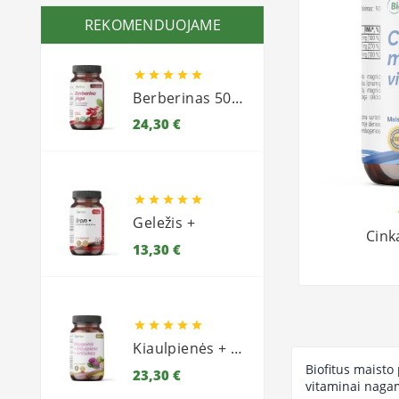
REKOMENDUOJAME





Berberinas 500 (raugerškis)
Kaina
24,30 €





Geležis +
Cinka
Kaina
13,30 €





Kiaulpienės + Tikrasis margainis + Artišokai
Biofitus maisto
Kaina
23,30 €
vitaminai naga