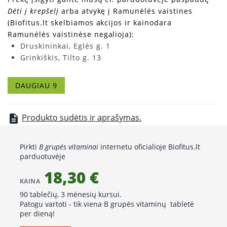
Dėti į krepšelį
arba atvykę į Ramunėlės vaistines
(Biofitus.lt skelbiamos akcijos ir kainodara
Ramunėlės vaistinėse negalioja):
Druskininkai, Eglės g. 1
Grinkiškis, Tilto g. 13
Joniškėlis, Vytauto g. 1
Kaišiadorys, Gedimino g. 51
DAUGIAU 9
Kaunas, V. Krėvės pr. 43
Klaipėda, Mokyklos g. 13
Mastaičiai, Mokslo g. 11
Produkto sudėtis ir aprašymas.
description
Šiauliai, Lyros g. 13
Vilnius, Žolyno g. 2A
Pirkti
B grupės vitaminai
internetu oficialioje Biofitus.lt
parduotuvėje
18,30 €
KAINA
90 tablečių, 3 mėnesių kursui.
Patogu vartoti - tik viena B grupės vitaminų tabletė
per dieną!