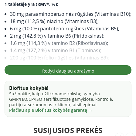
1 tabletėje yra
(RMV*, %):
30 mg paraaminobenzoinės rūgšties (Vitaminas B10);
18 mg (112,5 %) niacino (Vitaminas B3);
6 mg (100 %) pantoteno rūgšties (Vitaminas B5);
2 mg (142,8 %) vitamino B6 (Piridoksinas);
1,6 mg (114,3 %) vitamino B2 (Riboflavinas);
1,4 mg (127,2 %) vitamino B1 (Tiaminas);
200 µg (100 %) folio rūgšties (Vitaminas B9);
150 µg (300 %) biotino (Vitaminas B7);
Rodyti daugiau aprašymo
1 µg (40 %) vitamino B12 (Kobalaminas).
*- Referencinė maistinė vertė.
Biofitus kokybė!
Sudedamosios dalys.
Užpildas kalcio fosfatai, užpildas
Sužinokite, kaip užtikriname kokybę: gamyba
celiuliozė, paraaminobenzoinė rūgštis, nikotinamidas, kalcio
GMP/HACCP/ISO sertifikuotose gamyklose, kontrolė,
partijų atsekamumas ir klientų atsiliepimai.
D-pantotenatas, lipnumą reguliuojanti medžiaga riebalų
Plačiau apie Biofitus kokybės garantą →
rūgščių magnio druskos, piridoksino hidrochloridas, glajinė
medžiaga hidroksipropilmetilceliuliozė, riboflavinas, tiamino
hidrochloridas, lipnumą reguliuojanti medžiaga silicio
SUSIJUSIOS PREKĖS
dioksidas, užpildas maltodekstrinas (šaltinis kukurūzai),