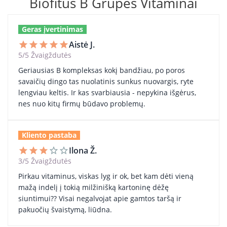
Biofitus B Grupės Vitaminai
Geras įvertinimas
Aistė J.
star
star
star
star
star
5/5 Žvaigždutės
Geriausias B kompleksas kokį bandžiau, po poros
savaičių dingo tas nuolatinis sunkus nuovargis, ryte
lengviau keltis. Ir kas svarbiausia - nepykina išgėrus,
nes nuo kitų firmų būdavo problemų.
Kliento pastaba
Ilona Ž.
star
star
star
star_border
star_border
3/5 Žvaigždutės
Pirkau vitaminus, viskas lyg ir ok, bet kam dėti vieną
mažą indelį į tokią milžinišką kartoninę dėžę
siuntimui?? Visai negalvojat apie gamtos taršą ir
pakuočių švaistymą, liūdna.