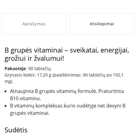
Aprašymas
Atsiliepimai
B grupės vitaminai – sveikatai, energijai,
grožiui ir žvalumui!
Pakuotėje
: 90 tablečių.
Grynasis kiekis: 17,29 g (paaiškinimas: 90 tablečių po 192,1
mg).
Atnaujinta B grupės vitaminų formulė. Praturtinta
B10 vitaminu.
B vitaminų kompleksas kurio sudėtyje net devyni B
grupės vitaminai.
Sudėtis