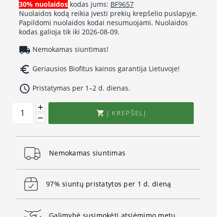
30% nuolaidos
kodas jums:
BF9657
Nuolaidos kodą reikia įvesti prekių krepšelio puslapyje.
Papildomi nuolaidos kodai nesumuojami. Nuolaidos
kodas galioja tik iki 2026-08-09.
local_shipping
Nemokamas siuntimas!
euro_symbol
Geriausios Biofitus kainos garantija Lietuvoje!
access_time
Pristatymas per 1–2 d. dienas.
Į KREPŠELĮ

Nemokamas siuntimas
97% siuntų pristatytos per 1 d. dieną
Galimybė susimokėti atsiėmimo metu