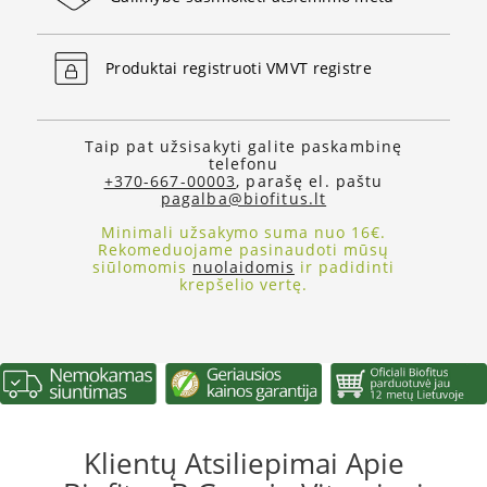
Produktai registruoti VMVT registre
Taip pat užsisakyti galite paskambinę
telefonu
+370-667-00003
, parašę el. paštu
pagalba@biofitus.lt
Minimali užsakymo suma nuo 16€.
Rekomeduojame pasinaudoti mūsų
siūlomomis
nuolaidomis
ir padidinti
krepšelio vertę.
Klientų Atsiliepimai Apie