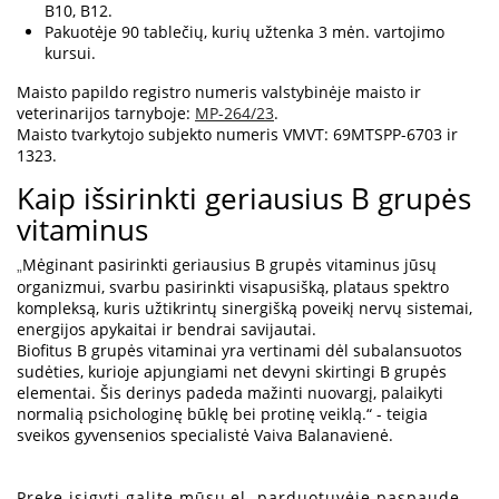
B10, B12.
Pakuotėje 90 tablečių, kurių užtenka 3 mėn. vartojimo
kursui.
Maisto papildo registro numeris valstybinėje maisto ir
veterinarijos tarnyboje:
MP-264/23
.
Maisto tvarkytojo subjekto numeris VMVT: 69MTSPP-6703 ir
1323.
Kaip išsirinkti geriausius B grupės
vitaminus
Mėginant pasirinkti geriausius B grupės vitaminus jūsų
„
organizmui, svarbu pasirinkti visapusišką, plataus spektro
kompleksą, kuris užtikrintų sinergišką poveikį nervų sistemai,
energijos apykaitai ir bendrai savijautai.
Biofitus B grupės vitaminai yra vertinami dėl subalansuotos
sudėties, kurioje apjungiami net devyni skirtingi B grupės
elementai. Šis derinys padeda mažinti nuovargį, palaikyti
normalią psichologinę būklę bei protinę veiklą.“ - teigia
sveikos gyvensenios specialistė Vaiva Balanavienė.
Prekę įsigyti galite mūsų el. parduotuvėje paspaudę