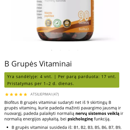
B Grupės Vitaminai
Yra sandėlyje:
4 vnt. |
Per parą parduota:
17 vnt.
Pristatymas per 1–2 d. dienas.
ATSILIEPIMAI (47)





Biofitus B grupės vitaminai sudaryti net iš 9 skirtingų B
grupės vitaminų, kurie padeda mažinti pavargimo jausmą ir
nuovargį, padeda palaikyti normalią
nervų sistemos veiklą
ir
normalią energijos apykaitą, bei
psichologinę
funkciją.
B grupės vitaminai susideda iš: B1, B2, B3, B5, B6, B7, B9,