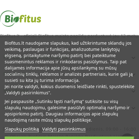
Biofitus.lt - oficiali Biofitus maisto papildų parduotuvė jau 12 metų.
Biofitus.lt naudojame slapukus, kad užtikrintume sklandų jos
veikimą, paslaugas ir funkcijas, analizuotume lankytojų
elgseną, pritaikytume naršymo patirtį bei pateiktume
Parduotuvės Informacija

suasmenintus reklamos ir rinkodaros pasiūlymus. Taip pat
dalijamės informacija apie jūsų apsilankymą su mūsų
Klientams
socialinių tinklų, reklamos ir analizės partneriais, kurie gali ją

susieti su kita jų turima informacija.
Jei norite valdyti, kokius duomenis leidžiate rinkti, spustelėkite
Naudinga

„Valdyti pasirinkimus“.
Jei paspausite „Sutinku tęsti naršymą“ sutiksite su visų
Naudinga
slapukų naudojimu, galėsime pasiūlyti optimalią naršymo ir

apsipirkimo patirtį. Daugiau informacijos apie slapukų
naudojimą rasite mūsų slapukų politikoje.
Slapukų politiką
Valdyti pasirinkimus
DARBO LAIKAS:
Pirmadienis - Penktadienis, 09:00 - 16:00
© Oficiali Biofitus Maisto Papildų Parduotuvė Lietuvoje