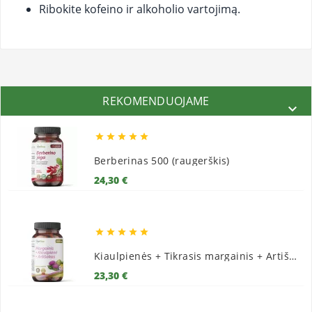
Ribokite kofeino ir alkoholio vartojimą.
REKOMENDUOJAME






Berberinas 500 (raugerškis)
Kaina
24,30 €





Kiaulpienės + Tikrasis margainis + Artišokai
Kaina
23,30 €