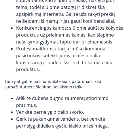
suprantame, kad šlapimo nelaikymas yra jautri
tema, todėl siūlome patogų ir diskretišką
apsipirkimą internetu. Galite užsisakyti prekių
neišeidami iš namų ir jas gauti konfidencialiai.
Konkurencingos kainos: siūlome aukštos kokybės
produktus už prieinamas kainas, kad šlapimo
nelaikymo gydymas taptų dar prieinamesnis.
Profesionali konsultacija: mūsų komanda
pasiruošusi suteikti jums profesionalią
konsultaciją ir padėti išsirinkti tinkamiausius
produktus.
Taip pat galite pasinaudokite šiais patarimais, kad
sumažintumėte šlapimo nelaikymo riziką:
Atlikite dubens dugno raumenų stiprinimo
pratimus.
Venkite pernelyg didelio svorio.
Gerkite pakankamai vandens, bet venkite
pernelyg didelio skysčių kiekio prieš miegą.