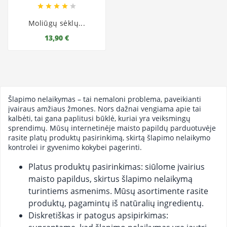





Moliūgų sėklų...
13,90 €
Šlapimo nelaikymas – tai nemaloni problema, paveikianti
įvairaus amžiaus žmones. Nors dažnai vengiama apie tai
kalbėti, tai gana paplitusi būklė, kuriai yra veiksmingų
sprendimų. Mūsų internetinėje maisto papildų parduotuvėje
rasite platų produktų pasirinkimą, skirtą šlapimo nelaikymo
kontrolei ir gyvenimo kokybei pagerinti.
Platus produktų pasirinkimas: siūlome įvairius
maisto papildus, skirtus šlapimo nelaikymą
turintiems asmenims. Mūsų asortimente rasite
produktų, pagamintų iš natūralių ingredientų.
Diskretiškas ir patogus apsipirkimas: