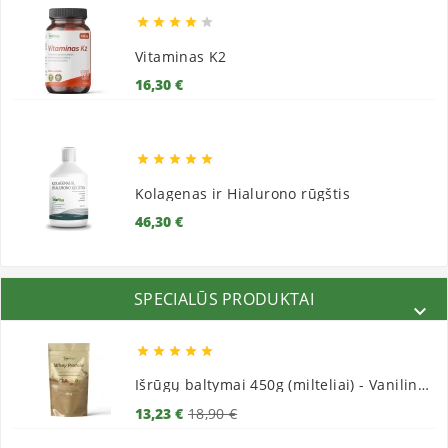





Vitaminas K2
Kaina
16,30 €





Kolagenas ir Hialurono rūgštis
Kaina
46,30 €
SPECIALŪS PRODUKTAI






Išrūgų baltymai 450g (milteliai) - Vaniliniai
Bazinė
Kaina
13,23 €
18,90 €
kaina