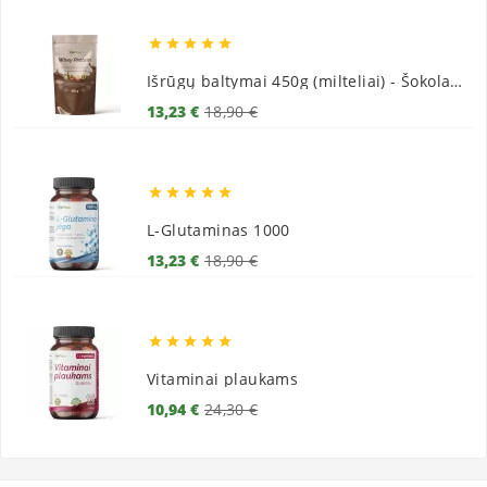





Išrūgų baltymai 450g (milteliai) - Šokoladiniai
Bazinė
Kaina
13,23 €
18,90 €
kaina





L-Glutaminas 1000
Bazinė
Kaina
13,23 €
18,90 €
kaina





Vitaminai plaukams
Bazinė
Kaina
10,94 €
24,30 €
kaina