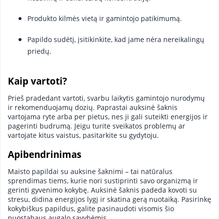
Produkto kilmės vietą ir gamintojo patikimumą.
Papildo sudėtį, įsitikinkite, kad jame nėra nereikalingų
priedų.
Kaip vartoti?
Prieš pradedant vartoti, svarbu laikytis gamintojo nurodymų
ir rekomenduojamų dozių. Paprastai auksinė šaknis
vartojama ryte arba per pietus, nes ji gali suteikti energijos ir
pagerinti budrumą. Jeigu turite sveikatos problemų ar
vartojate kitus vaistus, pasitarkite su gydytoju.
Apibendrinimas
Maisto papildai su auksine šaknimi – tai natūralus
sprendimas tiems, kurie nori sustiprinti savo organizmą ir
gerinti gyvenimo kokybę. Auksinė šaknis padeda kovoti su
stresu, didina energijos lygį ir skatina gerą nuotaiką. Pasirinkę
kokybiškus papildus, galite pasinaudoti visomis šio
nuostabaus augalo savybėmis.