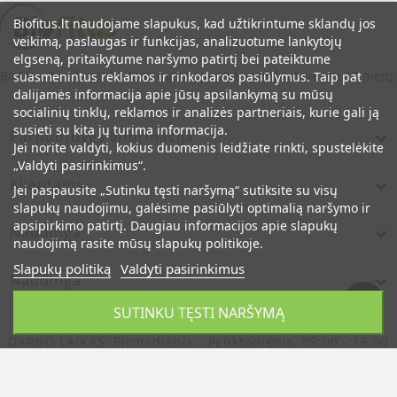
Biofitus.lt naudojame slapukus, kad užtikrintume sklandų jos
veikimą, paslaugas ir funkcijas, analizuotume lankytojų
elgseną, pritaikytume naršymo patirtį bei pateiktume
Biofitus.lt - oficiali Biofitus maisto papildų parduotuvė jau 12 metų.
suasmenintus reklamos ir rinkodaros pasiūlymus. Taip pat
dalijamės informacija apie jūsų apsilankymą su mūsų
socialinių tinklų, reklamos ir analizės partneriais, kurie gali ją
susieti su kita jų turima informacija.
Parduotuvės Informacija

Jei norite valdyti, kokius duomenis leidžiate rinkti, spustelėkite
„Valdyti pasirinkimus“.
Klientams

Jei paspausite „Sutinku tęsti naršymą“ sutiksite su visų
slapukų naudojimu, galėsime pasiūlyti optimalią naršymo ir
apsipirkimo patirtį. Daugiau informacijos apie slapukų
Naudinga

naudojimą rasite mūsų slapukų politikoje.
Slapukų politiką
Valdyti pasirinkimus
Naudinga

SUTINKU TĘSTI NARŠYMĄ
DARBO LAIKAS:
Pirmadienis - Penktadienis, 09:00 - 16:00
© Oficiali Biofitus Maisto Papildų Parduotuvė Lietuvoje
Jau 12 Metų