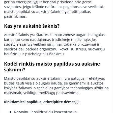
gerina energijos lygį ir bendrai prisideda prie geros
savijautos. Jeigu ieškote natūralios pagalbos savo sveikatai,
maisto papildai su auksine šaknimi gali būti puikus
pasirinkimas.
Kas yra auksinė šaknis?
Auksinė šaknis yra šiaurės klimato zonose augantis augalas,
kuris nuo seno naudojamas tradicinėje medicinoje. Jos
sudėtyje esantys veiklieji junginiai, tokie kaip rozavinai ir
salidrozidai, padeda organizmui kovoti su stresu, nuovargiu
bei fiziniu ir psichologiniu išsekimu.
Kodėl rinktis maisto papildus su auksine
šaknimi?
Maisto papildai su auksine šaknimi yra patogus ir efektyvus
būdas gauti visą šio augalo naudą. Jie gaminami iš aukštos
kokybės žaliavos, o specialios gamybos technologijos užtikrina
maksimalų veikliųjų medžiagų pasisavinimą.
Rinkdamiesi papildus, atkreipkite dėmesį į:
Rozavinų ir salidrozidų koncentraciją.