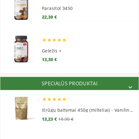
Parasitol 3450
Kaina
22,30 €





Geležis +
Kaina
13,30 €
SPECIALŪS PRODUKTAI






Išrūgų baltymai 450g (milteliai) - Vaniliniai
Bazinė
Kaina
13,23 €
18,90 €
kaina