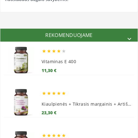
REKOMENDUOJAME






Vitaminas E 400
Kaina
11,30 €





Kiaulpienės + Tikrasis margainis + Artišokai
Kaina
23,30 €




