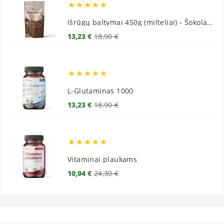





Išrūgų baltymai 450g (milteliai) - Šokoladiniai
Bazinė
Kaina
13,23 €
18,90 €
kaina





L-Glutaminas 1000
Bazinė
Kaina
13,23 €
18,90 €
kaina





Vitaminai plaukams
Bazinė
Kaina
10,94 €
24,30 €
kaina