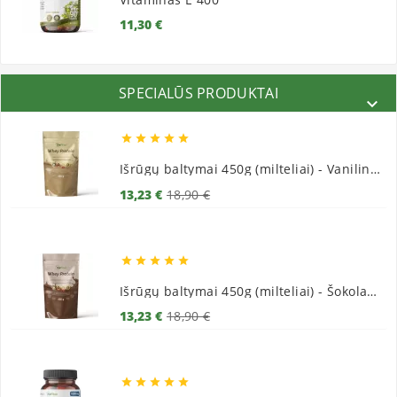
Kaina
11,30 €
SPECIALŪS PRODUKTAI






Išrūgų baltymai 450g (milteliai) - Vaniliniai
Bazinė
Kaina
13,23 €
18,90 €
kaina





Išrūgų baltymai 450g (milteliai) - Šokoladiniai
Bazinė
Kaina
13,23 €
18,90 €
kaina




