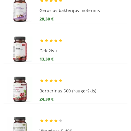





Gerosios bakterijos moterims
Kaina
29,30 €





Geležis +
Kaina
13,30 €





Berberinas 500 (raugerškis)
Kaina
24,30 €





Vitaminas E 400