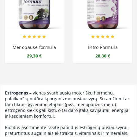










Menopause formula
Estro Formula
29,30 €
28,30 €
Estrogenas
– vienas svarbiausių moteriškų hormonų,
palaikančių natūralią organizmo pusiausvyrą. Su amžiumi ar
tam tikrais gyvenimo etapais (pvz., menopauzės metu)
estrogeno kiekis gali kisti, o tai daro įtaką savijautai, energijai
ir kasdieniam komfortui.
Biofitus asortimente rasite papildus estrogenų pusiausvyrai,
praturtintus augaliniais ekstraktais, vitaminais ir mineralais.