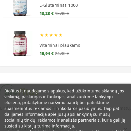
L-Glutaminas 1000
Bazinė
Kaina
13,23 €
18,90 €
kaina





Vitaminai plaukams
Bazinė
Kaina
10,94 €
24,30 €
kaina
Biofitus.lt naudojame slapukus, kad užtikrintume sklandų jos
veikimą, paslaugas ir funkcijas, analizuotume lankytojų
elgseną, pritaikytume naršymo patirtį bei pateiktume
Biofitus.lt - oficiali Biofitus maisto papildų parduotuvė jau 12 metų.
suasmenintus reklamos ir rinkodaros pasiūlymus. Taip pat
dalijamės informacija apie jūsų apsilankymą su mūsų
socialinių tinklų, reklamos ir analizės partneriais, kurie gali ją
susieti su kita jų turima informacija.
Parduotuvės Informacija
