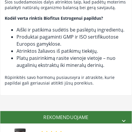
Šios sudedamosios dalys atrinktos taip, kad padėtų moterims
palaikyti natūralų organizmo balansą bei gerą savijautą.
Kodėl verta rinktis Biofitus Estrogenui papildus?
Aiški ir patikima sudėtis be paslėptų ingredientų.
Produktai pagaminti GMP ir ISO sertifikuotose
Europos gamyklose.
Atrinktos žaliavos iš patikimų tiekėjų.
Platų pasirinkimą rasite vienoje vietoje – nuo
augalinių ekstraktų iki mineralų derinių.
Rūpinkitės savo hormonų pusiausvyra ir atraskite, kurie
papildai gali geriausiai atitikti jūsų poreikius.
REKOMENDUOJAME
