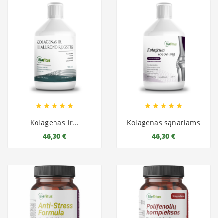










Kolagenas ir...
Kolagenas sąnariams
46,30 €
46,30 €