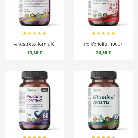










Antistress formulė
Polifenoliai 1000+
19,30 €
24,30 €









