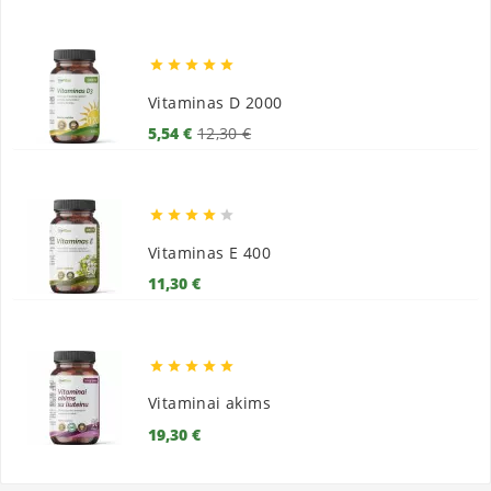





Vitaminas D 2000
Bazinė
Kaina
5,54 €
12,30 €
kaina





Vitaminas E 400
Kaina
11,30 €





Vitaminai akims
Kaina
19,30 €