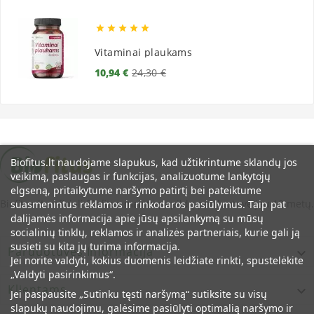





Vitaminai plaukams
Bazinė
Kaina
10,94 €
24,30 €
kaina
Biofitus.lt naudojame slapukus, kad užtikrintume sklandų jos
veikimą, paslaugas ir funkcijas, analizuotume lankytojų
elgseną, pritaikytume naršymo patirtį bei pateiktume
Biofitus.lt - oficiali Biofitus maisto papildų parduotuvė jau 12 metų.
suasmenintus reklamos ir rinkodaros pasiūlymus. Taip pat
dalijamės informacija apie jūsų apsilankymą su mūsų
socialinių tinklų, reklamos ir analizės partneriais, kurie gali ją
susieti su kita jų turima informacija.
Parduotuvės Informacija

Jei norite valdyti, kokius duomenis leidžiate rinkti, spustelėkite
„Valdyti pasirinkimus“.
Klientams

Jei paspausite „Sutinku tęsti naršymą“ sutiksite su visų
slapukų naudojimu, galėsime pasiūlyti optimalią naršymo ir