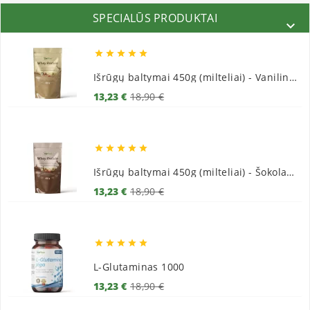
SPECIALŪS PRODUKTAI






Išrūgų baltymai 450g (milteliai) - Vaniliniai
Bazinė
Kaina
13,23 €
18,90 €
kaina





Išrūgų baltymai 450g (milteliai) - Šokoladiniai
Bazinė
Kaina
13,23 €
18,90 €
kaina





L-Glutaminas 1000
Bazinė
Kaina
13,23 €
18,90 €
kaina