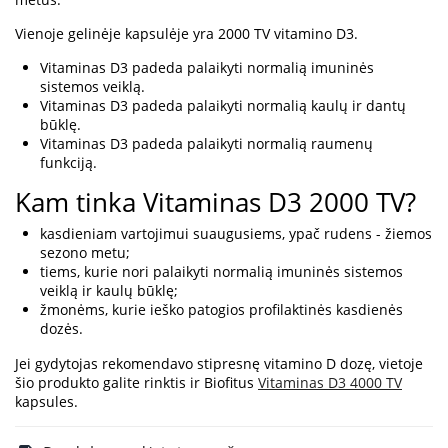
Vienoje gelinėje kapsulėje yra 2000 TV vitamino D3.
Vitaminas D3 padeda palaikyti normalią imuninės
sistemos veiklą.
Vitaminas D3 padeda palaikyti normalią kaulų ir dantų
būklę.
Vitaminas D3 padeda palaikyti normalią raumenų
funkciją.
Kam tinka Vitaminas D3 2000 TV?
kasdieniam vartojimui suaugusiems, ypač rudens - žiemos
sezono metu;
tiems, kurie nori palaikyti normalią imuninės sistemos
veiklą ir kaulų būklę;
žmonėms, kurie ieško patogios profilaktinės kasdienės
dozės.
Jei gydytojas rekomendavo stipresnę vitamino D dozę, vietoje
šio produkto galite rinktis ir Biofitus
Vitaminas D3 4000 TV
kapsules.