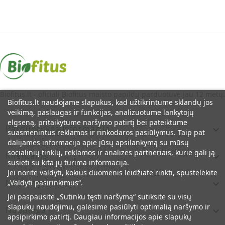
Produkto gamyba sertifikuota pagal GMP, HACCP, ISO
standartus.
Dažniausiai užduodami klausimai apie
Vitaminą D3 2000 TV
Kiek laiko galima vartoti Vitaminą D3 2000 TV?
Vitaminą D3 2000 TV dažnai pasirenkama vartoti ilgesnį laiką,
Biofitus.lt - oficiali Biofitus maisto papildų parduotuvė jau 12 metų.
ypač rudens-žiemos sezonu, kai saulės Lietuvoje trūksta.
Biofitus.lt naudojame slapukus, kad užtikrintume sklandų jos
Tačiau optimalią vartojimo trukmę ir dozę turėtų nustatyti
veikimą, paslaugas ir funkcijas, analizuotume lankytojų
gydytojas, įvertinęs jūsų sveikatos būklę ir, jei reikia, kraujo
elgseną, pritaikytume naršymo patirtį bei pateiktume
tyrimo rezultatus.
Parduotuvės Informacija

suasmenintus reklamos ir rinkodaros pasiūlymus. Taip pat
dalijamės informacija apie jūsų apsilankymą su mūsų
Ar galima Vitaminą D3 2000 TV vartoti ištisus
socialinių tinklų, reklamos ir analizės partneriais, kurie gali ją
Klientams

metus?
susieti su kita jų turima informacija.
Jei norite valdyti, kokius duomenis leidžiate rinkti, spustelėkite
Kai kuriems žmonėms gydytojas gali rekomenduoti vitamino D
Naudinga
„Valdyti pasirinkimus“.

papildus vartoti visus metus - ypač jei mažai būnate saulėje
arba nustatytas žemesnis vitamino D kiekis. Kitiems pakanka
Jei paspausite „Sutinku tęsti naršymą“ sutiksite su visų
vartoti sezoniniu principu (pvz., nuo rudens iki pavasario).
slapukų naudojimu, galėsime pasiūlyti optimalią naršymo ir
Naudinga

apsipirkimo patirtį. Daugiau informacijos apie slapukų
Atsakymas priklauso nuo jūsų situacijos, todėl dėl ilgalaikio