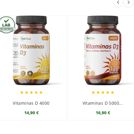


Norite plačiau sužinoti apie vitamino D naudą, trūkumo
požymius ir rekomenduojamus kiekius?
Skaitykite čia
→
Vitaminas D - nauda ir maisto papildai
.
Vitaminas D3
Vitaminas D padeda palaikyti normalią kalcio ir fosforo
absorbciją ir (arba) įsisavinimą, normalią kalcio koncentraciją
kraujyje, normalią kaulų, dantų būklę, normalią raumenų
funkciją, normalią imuninės sistemos veiklą, atlieka tam tikrą
funkciją ląstelių dalijimosi procese.
Teiginiai patvirtinti Europos Komisijos reglamentu (ES) Nr.
274/2014.










Kaina
Vitaminas D 4000
Vitaminas D 5000...
Vitamino D3 2000 TV kaina be nuolaidos yra 12,30 € už
14,90 €
16,90 €
pakuotę. Vienos vitamino D3 2000 TV kapsulės kaina yra apie
0,10 €. Vartojant mėnesį laiko, vitamino D3 2000 TV kaina yra
apie 3,07 €.