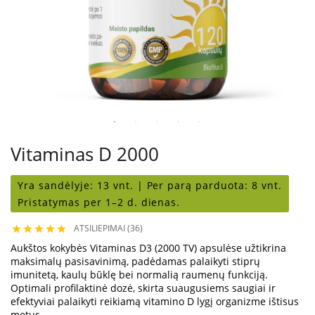
Vitaminas D 2000
Yra sandėlyje:
13 vnt. |
Per parą parduota:
8 vnt.
Pristatymas per 1–2 d. dienas.
ATSILIEPIMAI (36)





Aukštos kokybės Vitaminas D3 (2000 TV) apsulėse užtikrina
maksimalų pasisavinimą, padėdamas palaikyti stiprų
imunitetą, kaulų būklę bei normalią raumenų funkciją.
Optimali profilaktinė dozė, skirta suaugusiems saugiai ir
efektyviai palaikyti reikiamą vitamino D lygį organizme ištisus
metus.