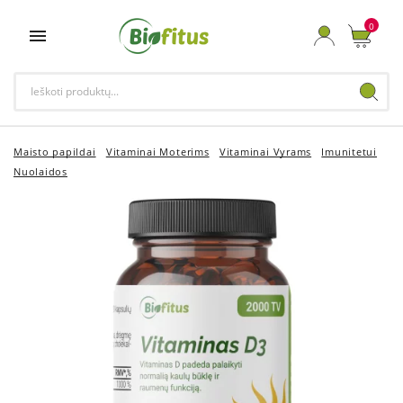
0

Maisto papildai
Vitaminai Moterims
Vitaminai Vyrams
Imunitetui
Nuolaidos