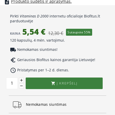
Produkto sudėtis ir aprašymas.
description
Pirkti
Vitaminas D 2000
internetu oficialioje Biofitus.lt
parduotuvėje
5,54 €
12,30 €
Sutaupote 55%
KAINA
120 kapsulių, 4 mėn. vartojimui.
local_shipping
Nemokamas siuntimas!
euro_symbol
Geriausios Biofitus kainos garantija Lietuvoje!
access_time
Pristatymas per 1–2 d. dienas.
Į KREPŠELĮ

Nemokamas siuntimas