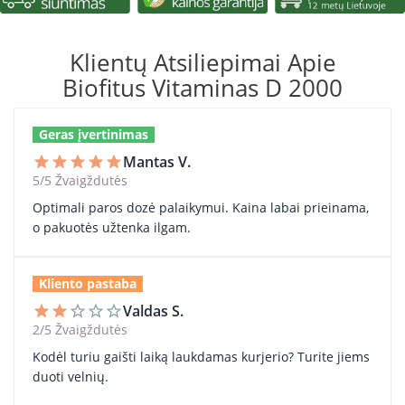
Klientų Atsiliepimai Apie
Biofitus Vitaminas D 2000
Geras įvertinimas
Mantas V.
star
star
star
star
star
5/5 Žvaigždutės
Optimali paros dozė palaikymui. Kaina labai prieinama,
o pakuotės užtenka ilgam.
Kliento pastaba
Valdas S.
star
star
star_border
star_border
star_border
2/5 Žvaigždutės
Kodėl turiu gaišti laiką laukdamas kurjerio? Turite jiems
duoti velnių.