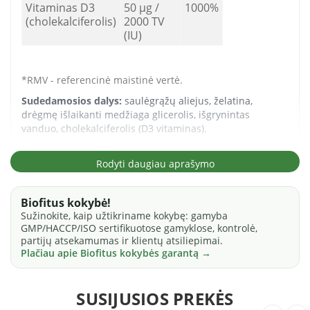
Vitaminas D3
50 μg /
1000%
(cholekalciferolis)
2000 TV
(IU)
*RMV - referencinė maistinė vertė.
Sudedamosios dalys:
saulėgrąžų aliejus, želatina,
drėgmę išlaikanti medžiaga glicerolis, išgrynintas
vanduo, cholekalciferolis (D3 vitaminas).
Rodyti daugiau aprašymo
VARTOJIMAS
Suaugusiems rekomenduojama vartoti po vieną kapsulę
Biofitus kokybė!
per dieną, užgeriant vandeniu, geriausia - valgant.
Sužinokite, kaip užtikriname kokybę: gamyba
Neviršyti nustatytos rekomenduojamos paros dozės.
GMP/HACCP/ISO sertifikuotose gamyklose, kontrolė,
Svarbu įvairi ir subalansuota mityba bei sveikas
partijų atsekamumas ir klientų atsiliepimai.
gyvenimo būdas. Maisto papildas neturėtų būti
Plačiau apie Biofitus kokybės garantą →
vartojamas kaip maisto pakaitalas. Laikyti vaikams
nepasiekiamoje vietoje.
SUSIJUSIOS PREKĖS