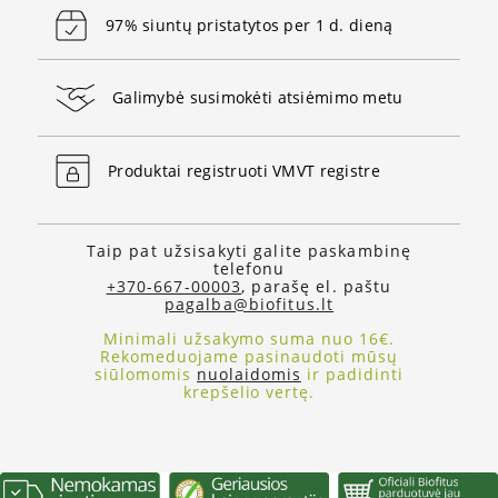
97% siuntų pristatytos per 1 d. dieną
Galimybė susimokėti atsiėmimo metu
Produktai registruoti VMVT registre
Taip pat užsisakyti galite paskambinę
telefonu
+370-667-00003
, parašę el. paštu
pagalba@biofitus.lt
Minimali užsakymo suma nuo 16€.
Rekomeduojame pasinaudoti mūsų
siūlomomis
nuolaidomis
ir padidinti
krepšelio vertę.