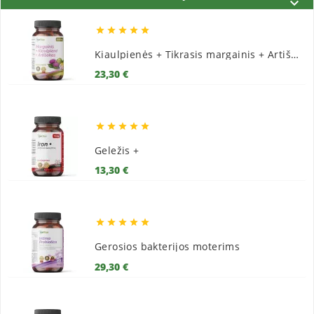






Kiaulpienės + Tikrasis margainis + Artišokai
Kaina
23,30 €





Geležis +
Kaina
13,30 €





Gerosios bakterijos moterims
Kaina
29,30 €