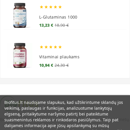





L-Glutaminas 1000
Bazinė
Kaina
13,23 €
18,90 €
kaina





Vitaminai plaukams
Bazinė
Kaina
10,94 €
24,30 €
kaina
Biofitus.lt naudojame slapukus, kad užtikrintume sklandų jos
veikimą, paslaugas ir funkcijas, analizuotume lankytojų
elgseną, pritaikytume naršymo patirtį bei pateiktume
Biofitus.lt - oficiali Biofitus maisto papildų parduotuvė jau 12 metų.
suasmenintus reklamos ir rinkodaros pasiūlymus. Taip pat
dalijamės informacija apie jūsų apsilankymą su mūsų