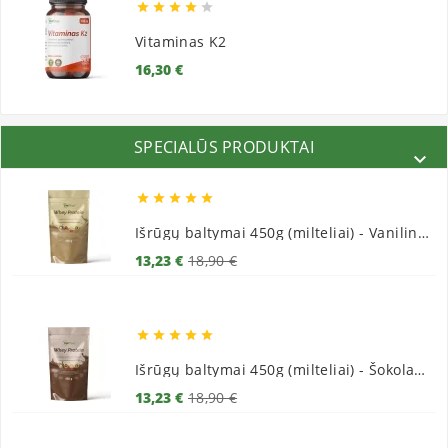





Vitaminas K2
Kaina
16,30 €
SPECIALŪS PRODUKTAI






Išrūgų baltymai 450g (milteliai) - Vaniliniai
Bazinė
Kaina
13,23 €
18,90 €
kaina





Išrūgų baltymai 450g (milteliai) - Šokoladiniai
Bazinė
Kaina
13,23 €
18,90 €
kaina