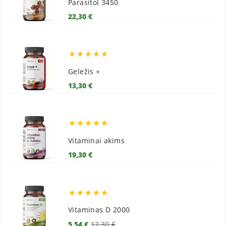
Parasitol 3450
Kaina
22,30 €





Geležis +
Kaina
13,30 €





Vitaminai akims
Kaina
19,30 €





Vitaminas D 2000
Bazinė
Kaina
5,54 €
12,30 €