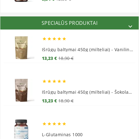
kaina
SPECIALŪS PRODUKTAI






Išrūgų baltymai 450g (milteliai) - Vaniliniai
Bazinė
Kaina
13,23 €
18,90 €
kaina





Išrūgų baltymai 450g (milteliai) - Šokoladiniai
Bazinė
Kaina
13,23 €
18,90 €
kaina





L-Glutaminas 1000