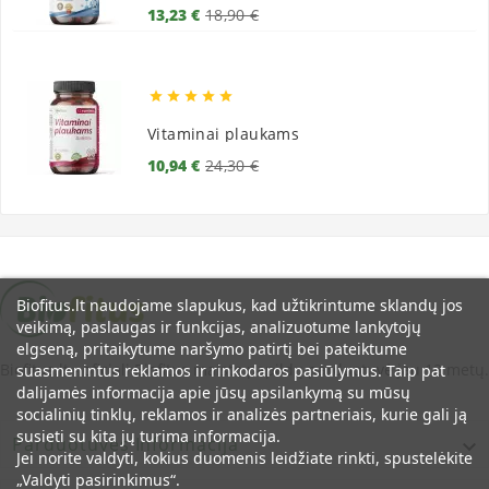
Bazinė
Kaina
13,23 €
18,90 €
kaina





Vitaminai plaukams
Bazinė
Kaina
10,94 €
24,30 €
kaina
Biofitus.lt naudojame slapukus, kad užtikrintume sklandų jos
veikimą, paslaugas ir funkcijas, analizuotume lankytojų
elgseną, pritaikytume naršymo patirtį bei pateiktume
Biofitus.lt - oficiali Biofitus maisto papildų parduotuvė jau 12 metų.
suasmenintus reklamos ir rinkodaros pasiūlymus. Taip pat
dalijamės informacija apie jūsų apsilankymą su mūsų
socialinių tinklų, reklamos ir analizės partneriais, kurie gali ją
susieti su kita jų turima informacija.
Parduotuvės Informacija

Jei norite valdyti, kokius duomenis leidžiate rinkti, spustelėkite
„Valdyti pasirinkimus“.