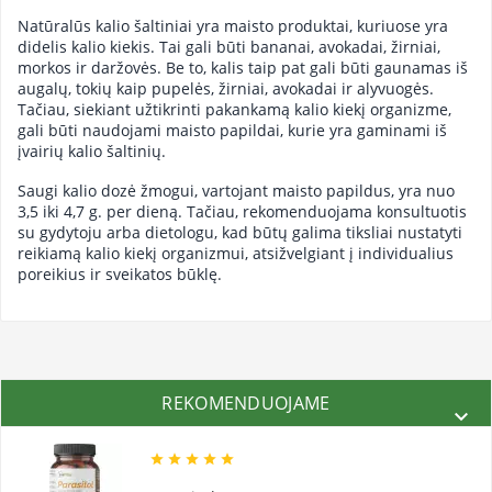
Natūralūs kalio šaltiniai yra maisto produktai, kuriuose yra
didelis kalio kiekis. Tai gali būti bananai, avokadai, žirniai,
morkos ir daržovės. Be to, kalis taip pat gali būti gaunamas iš
augalų, tokių kaip pupelės, žirniai, avokadai ir alyvuogės.
Tačiau, siekiant užtikrinti pakankamą kalio kiekį organizme,
gali būti naudojami maisto papildai, kurie yra gaminami iš
įvairių kalio šaltinių.
Saugi kalio dozė žmogui, vartojant maisto papildus, yra nuo
3,5 iki 4,7 g. per dieną. Tačiau, rekomenduojama konsultuotis
su gydytoju arba dietologu, kad būtų galima tiksliai nustatyti
reikiamą kalio kiekį organizmui, atsižvelgiant į individualius
poreikius ir sveikatos būklę.
REKOMENDUOJAME





