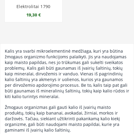
Elektrolitai 1790
19,30 €
Kalis yra svarbi mikroelementinė medžiaga, kuri yra būtina
žmogaus organizmo funkcijoms palaikyti. Jis yra naudojamas
kaip maisto papildas, nes jo trūkumas gali sukelti sveikatos
problemų. Kalis gali būti gaunamas iš įvairių šaltinių, tokių
kaip mineralai, dirvožemis ir vanduo. Vienas iš pagrindinių
kalio šaltinių yra akmenys ir uolienos, kurios yra gaunamos
per dirvožemio apdorojimo procesus. Be to, kalis taip pat gali
būti gaunamas iš mineralinių šaltinių, tokių kaip kalio rūdos ir
kiti kalio turintys mineralai.
Žmogaus organizmas gali gauti kalio iš įvairių maisto
produktų, tokių kaip bananai, avokadai, žirniai, morkos ir
daržovės. Tačiau, siekiant užtikrinti pakankamą kalio kiekį
organizme, gali būti naudojami maisto papildai, kurie yra
gaminami iš įvairių kalio šaltinių.