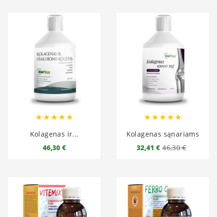










Kolagenas ir...
Kolagenas sąnariams
46,30 €
32,41 €
46,30 €