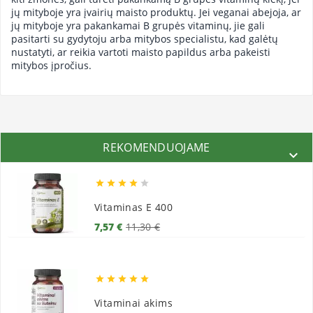
jų mityboje yra įvairių maisto produktų. Jei veganai abejoja, ar
jų mityboje yra pakankamai B grupės vitaminų, jie gali
pasitarti su gydytoju arba mitybos specialistu, kad galėtų
nustatyti, ar reikia vartoti maisto papildus arba pakeisti
mitybos įpročius.
REKOMENDUOJAME






Vitaminas E 400
Bazinė
Kaina
7,57 €
11,30 €
kaina





Vitaminai akims