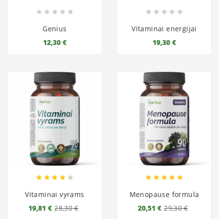










Genius
Vitaminai energijai
12,30 €
19,30 €










Vitaminai vyrams
Menopause formula
19,81 €
28,30 €
20,51 €
29,30 €