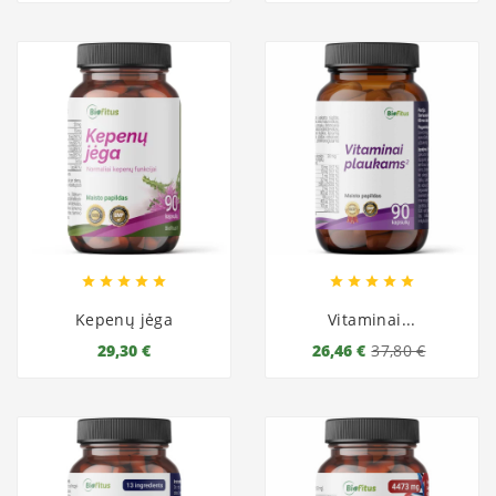










Kepenų jėga
Vitaminai...
29,30 €
26,46 €
37,80 €