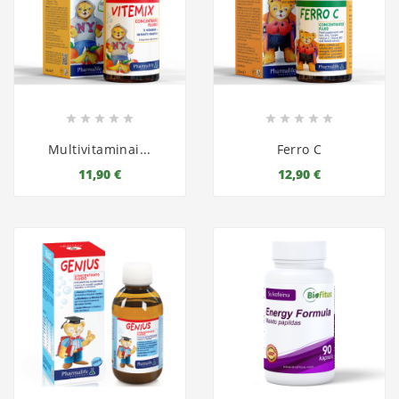










Multivitaminai...
Ferro C
11,90 €
12,90 €