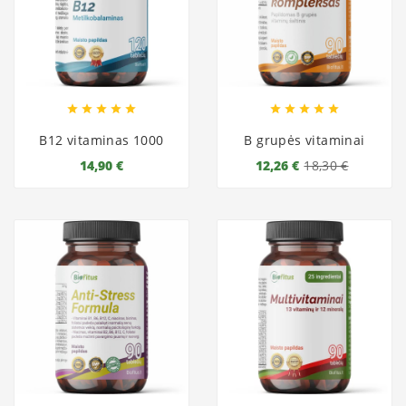










B12 vitaminas 1000
B grupės vitaminai
14,90 €
12,26 €
18,30 €