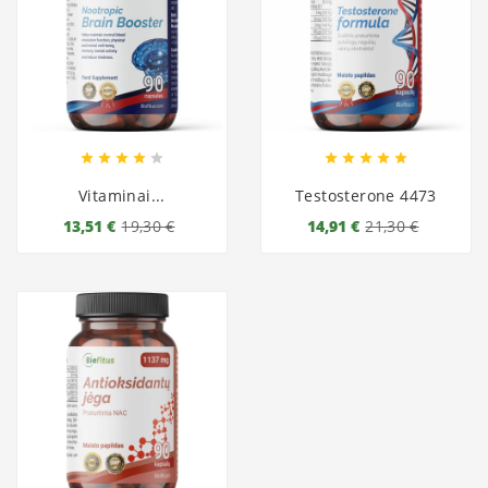










Vitaminai...
Testosterone 4473
13,51 €
19,30 €
14,91 €
21,30 €