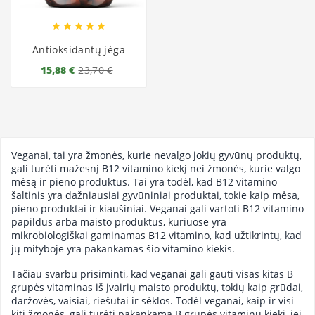





Antioksidantų jėga
15,88 €
23,70 €
Veganai, tai yra žmonės, kurie nevalgo jokių gyvūnų produktų,
gali turėti mažesnį B12 vitamino kiekį nei žmonės, kurie valgo
mėsą ir pieno produktus. Tai yra todėl, kad B12 vitamino
šaltinis yra dažniausiai gyvūniniai produktai, tokie kaip mėsa,
pieno produktai ir kiaušiniai. Veganai gali vartoti B12 vitamino
papildus arba maisto produktus, kuriuose yra
mikrobiologiškai gaminamas B12 vitamino, kad užtikrintų, kad
jų mityboje yra pakankamas šio vitamino kiekis.
Tačiau svarbu prisiminti, kad veganai gali gauti visas kitas B
grupės vitaminas iš įvairių maisto produktų, tokių kaip grūdai,
daržovės, vaisiai, riešutai ir sėklos. Todėl veganai, kaip ir visi
kiti žmonės, gali turėti pakankamą B grupės vitaminų kiekį, jei