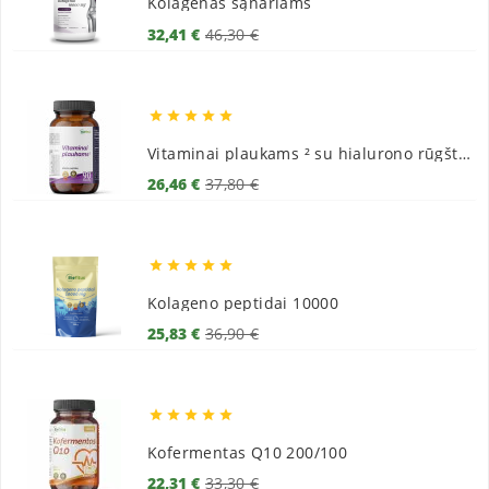
Kolagenas sąnariams
Bazinė
Kaina
32,41 €
46,30 €
kaina





Vitaminai plaukams ² su hialurono rūgštimi
Bazinė
Kaina
26,46 €
37,80 €
kaina





Kolageno peptidai 10000
Bazinė
Kaina
25,83 €
36,90 €
kaina





Kofermentas Q10 200/100
Bazinė
Kaina
22,31 €
33,30 €