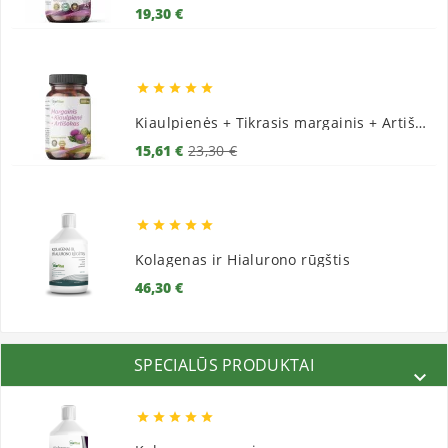
Kaina
19,30 €





Kiaulpienės + Tikrasis margainis + Artišokai
Bazinė
Kaina
15,61 €
23,30 €
kaina





Kolagenas ir Hialurono rūgštis
Kaina
46,30 €
SPECIALŪS PRODUKTAI





