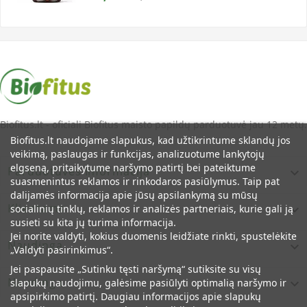
kaina
Biofitus.lt - oficiali Biofitus maisto papildų parduotuvė jau 12 metų.
Biofitus.lt naudojame slapukus, kad užtikrintume sklandų jos
veikimą, paslaugas ir funkcijas, analizuotume lankytojų
elgseną, pritaikytume naršymo patirtį bei pateiktume
Parduotuvės Informacija

suasmenintus reklamos ir rinkodaros pasiūlymus. Taip pat
dalijamės informacija apie jūsų apsilankymą su mūsų
Klientams
socialinių tinklų, reklamos ir analizės partneriais, kurie gali ją

susieti su kita jų turima informacija.
Jei norite valdyti, kokius duomenis leidžiate rinkti, spustelėkite
Naudinga

„Valdyti pasirinkimus“.
Jei paspausite „Sutinku tęsti naršymą“ sutiksite su visų
Naudinga
slapukų naudojimu, galėsime pasiūlyti optimalią naršymo ir

apsipirkimo patirtį. Daugiau informacijos apie slapukų