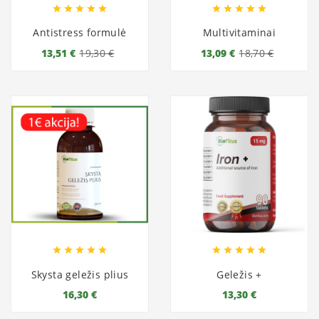










Antistress formulė
Multivitaminai
13,51 €
19,30 €
13,09 €
18,70 €










Skysta geležis plius
Geležis +
16,30 €
13,30 €