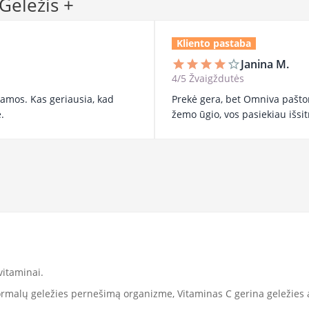
 Geležis +
Kliento pastaba
Janina M.
star
star
star
star
star_border
4/5 Žvaigždutės
kiamos. Kas geriausia, kad
Prekė gera, bet Omniva paštom
.
žemo ūgio, vos pasiekiau išsitr
vitaminai.
normalų geležies pernešimą organizme, Vitaminas C gerina geležies 