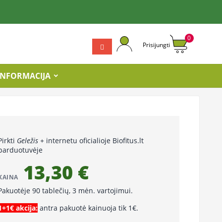
0
Prisijungti
INFORMACIJA
Pirkti
Geležis +
internetu oficialioje Biofitus.lt
parduotuvėje
13,30 €
KAINA
Pakuotėje 90 tablečių, 3 mėn. vartojimui.
1+1€ akcija:
antra pakuotė kainuoja tik 1€.