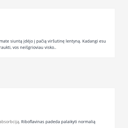
ate siuntą įdėjo į pačią viršutinę lentyną. Kadangi esu
aukti, vos neišgrioviau visko..
absorbciją,
Riboflavinas padeda palaikyti normalią