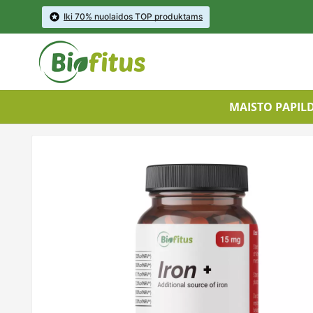

Iki 70% nuolaidos TOP produktams
MAISTO PAPIL