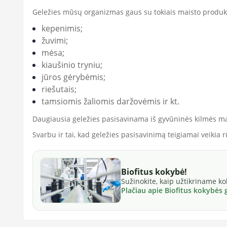
Geležies mūsų organizmas gaus su tokiais maisto produk
kepenimis;
žuvimi;
mėsa;
kiaušinio tryniu;
jūros gėrybėmis;
riešutais;
tamsiomis žaliomis daržovėmis ir kt.
Daugiausia geležies pasisavinama iš gyvūninės kilmės mai
Svarbu ir tai, kad geležies pasisavinimą teigiamai veikia 
Biofitus kokybė!
Sužinokite, kaip užtikriname k
Plačiau apie Biofitus kokybės