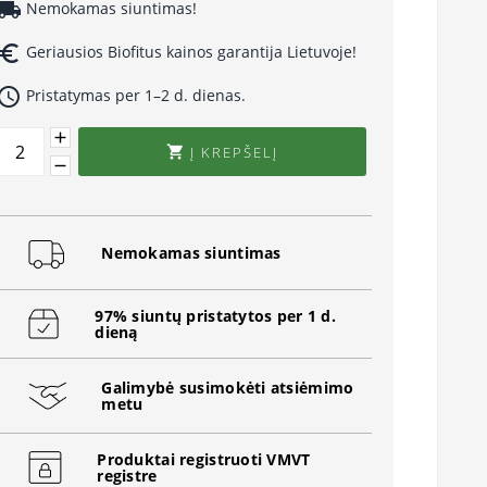
cal_shipping
Nemokamas siuntimas!
uro_symbol
Geriausios Biofitus kainos garantija Lietuvoje!
ccess_time
Pristatymas per 1–2 d. dienas.
Į KREPŠELĮ

Nemokamas siuntimas
97% siuntų pristatytos per 1 d.
dieną
Galimybė susimokėti atsiėmimo
metu
Produktai registruoti VMVT
registre