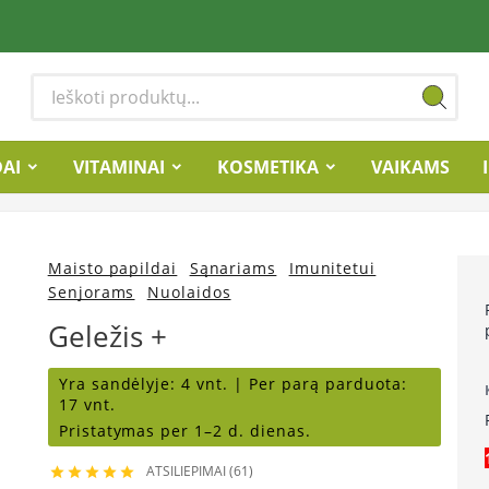
DAI
VITAMINAI
KOSMETIKA
VAIKAMS
Maisto papildai
Sąnariams
Imunitetui
Senjorams
Nuolaidos
Geležis +
Yra sandėlyje:
4 vnt. |
Per parą parduota:
17 vnt.
Pristatymas per 1–2 d. dienas.
ATSILIEPIMAI (61)




