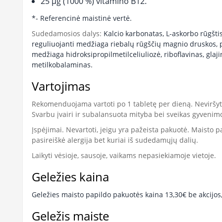
25 µg (1000 %) vitamino B12.
*- Referencinė maistinė vertė.
Sudedamosios dalys:
Kalcio karbonatas, L-askorbo rūgšti
reguliuojanti medžiaga riebalų rūgščių magnio druskos, pi
medžiaga hidroksipropilmetilceliuliozė, riboflavinas, gla
metilkobalaminas.
Vartojimas
Rekomenduojama vartoti po 1 tabletę per dieną.
Neviršy
Svarbu įvairi ir subalansuota mityba bei sveikas gyvenim
Įspėjimai.
Nevartoti, jeigu yra pažeista pakuotė. Maisto
pasireiškė alergija bet kuriai iš sudedamųjų dalių.
Laikyti vėsioje, sausoje, vaikams nepasiekiamoje vietoje.
Geležies kaina
Geležies maisto papildo pakuotės kaina 13,30€ be akcijos
Geležis maiste