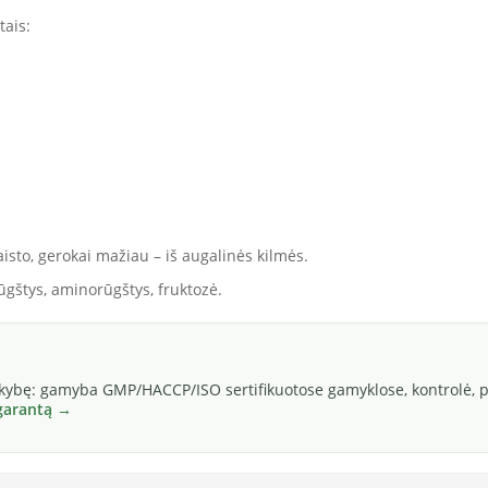
tais:
sto, gerokai mažiau – iš augalinės kilmės.
rūgštys, aminorūgštys, fruktozė.
okybę: gamyba GMP/HACCP/ISO sertifikuotose gamyklose, kontrolė, pa
 garantą →