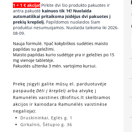
lo
1 + 1 € akcija!
Pirkite dvi šio produkto pakuotes ir
antra pakuotė
kainuos tik 1€! Nuolaida
e
automatiškai pritaikoma įsidėjus dvi pakuotes į
prekių krepšelį.
Papildomos nuolaidos šiam
a
produktui nesumuojamos. Nuolaida taikoma iki 2026-
08-09.
Nauja formulė. Ypač kokybiškos sudėties maisto
papildas su geležimi.
Maisto papildas kurio sudėtyje yra ir geležies po 15
mg vienoje tabletėje.
Pakuotės užtenka 3 mėn. vartojimo kursui.
Prekę įsigyti galite mūsų el. parduotuvėje
paspaudę
Dėti į krepšelį
arba atvykę į
Ramunėlės vaistines (Biofitus.lt skelbiamos
akcijos ir kainodara Ramunėlės vaistinėse
negalioja):
Druskininkai, Eglės g. 1
Girkalnis, Šėtupio g. 36
Kaunas, V. Krėvės pr. 43