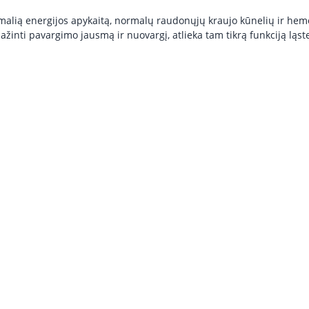
ormalią energijos apykaitą, normalų raudonųjų kraujo kūnelių ir 
nti pavargimo jausmą ir nuovargį, atlieka tam tikrą funkciją ląste