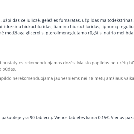
s, užpildas celiuliozė, geležies fumaratas, užpildas maltodekstrinas
ridoksino hidrochloridas, tiamino hidrochloridas, lipnumą reguliuoja
jinė medžiaga glicerolis, pteroilmonoglutamo rūgštis, natrio molibd
ti nustatytos rekomenduojamos dozė
s.
Maisto papildas
neturėtų bū
o būdas.
 papildo nerekomenduojama jaunesniems nei 18 metų amžiaus vaikam
, pakuotėje yra 90 tablečių. Vienos tabletės kaina 0,15€. Vienos pa