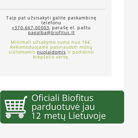
Taip pat užsisakyti galite paskambinę
telefonu
+370-667-00003
, parašę el. paštu
pagalba@biofitus.lt
Minimali užsakymo suma nuo 16€.
Rekomeduojame pasinaudoti mūsų
siūlomomis
nuolaidomis
ir padidinti
krepšelio vertę.