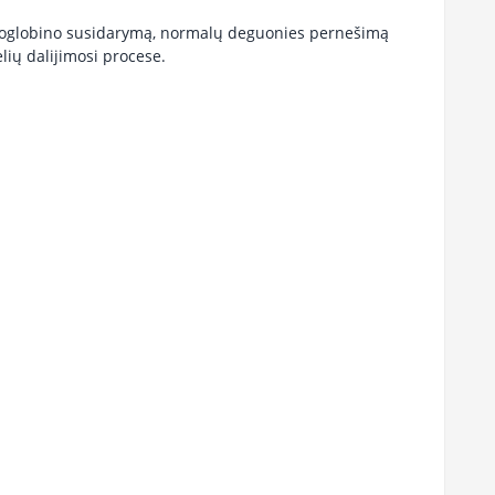
hemoglobino susidarymą, normalų deguonies pernešimą
lių dalijimosi procese.