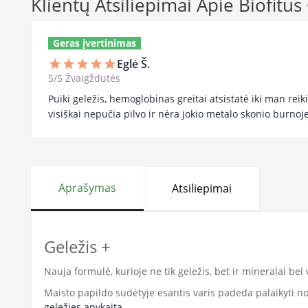
Klientų Atsiliepimai Apie Biofitus
Geras įvertinimas
Eglė Š.
star
star
star
star
star
5/5 Žvaigždutės
Puiki geležis, hemoglobinas greitai atsistatė iki man rei
visiškai nepučia pilvo ir nėra jokio metalo skonio burnoje
Aprašymas
Atsiliepimai
Geležis +
Nauja formulė, kurioje ne tik geležis, bet ir mineralai bei 
Maisto papildo sudėtyje esantis varis padeda palaikyti 
geležies apykaitą.