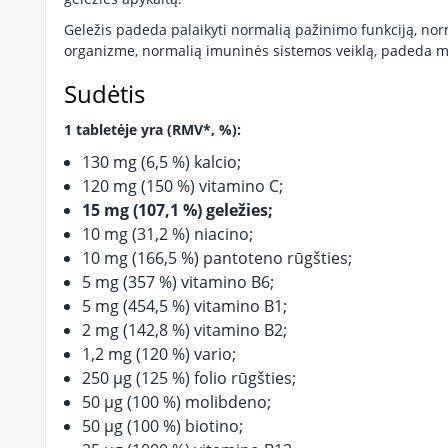
Geležis padeda palaikyti normalią pažinimo funkciją, n
organizme, normalią imuninės sistemos veiklą, padeda maži
Sudėtis
1 tabletėje yra (RMV*, %):
130 mg (6,5 %) kalcio;
120 mg (150 %) vitamino C;
15 mg (107,1 %) geležies;
10 mg (31,2 %) niacino;
10 mg (166,5 %) pantoteno rūgšties;
5 mg (357 %) vitamino B6;
5 mg (454,5 %) vitamino B1;
2 mg (142,8 %) vitamino B2;
1,2 mg (120 %) vario;
250 µg (125 %) folio rūgšties;
50 µg (100 %) molibdeno;
50 µg (100 %) biotino;