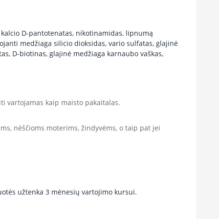
, kalcio D-pantotenatas, nikotinamidas, lipnumą
nti medžiaga silicio dioksidas, vario sulfatas, glajinė
atas, D-biotinas, glajinė medžiaga karnaubo vaškas,
ti vartojamas kaip maisto pakaitalas.
s, nėščioms moterims, žindyvėms, o taip pat jei
kuotės užtenka 3 mėnesių vartojimo kursui.