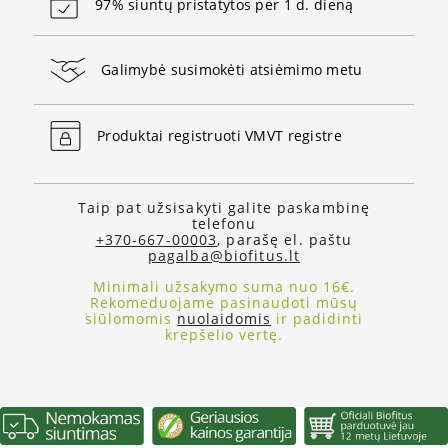
97% siuntų pristatytos per 1 d. dieną
Galimybė susimokėti atsiėmimo metu
Produktai registruoti VMVT registre
Taip pat užsisakyti galite paskambinę
telefonu
+370-667-00003
, parašę el. paštu
pagalba@biofitus.lt
Minimali užsakymo suma nuo 16€.
Rekomeduojame pasinaudoti mūsų
siūlomomis
nuolaidomis
ir padidinti
krepšelio vertę.