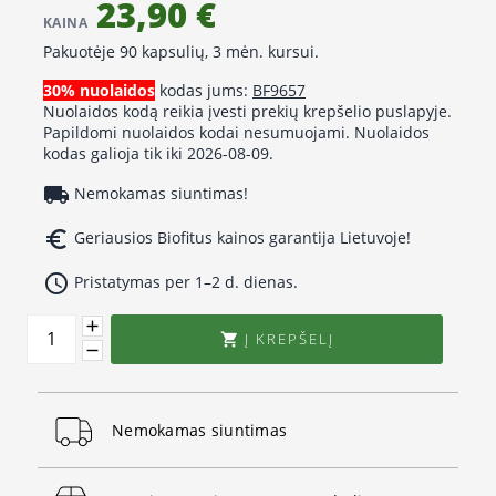
23,90 €
KAINA
Pakuotėje 90 kapsulių, 3 mėn. kursui.
30% nuolaidos
kodas jums:
BF9657
Nuolaidos kodą reikia įvesti prekių krepšelio puslapyje.
Papildomi nuolaidos kodai nesumuojami. Nuolaidos
kodas galioja tik iki 2026-08-09.
local_shipping
Nemokamas siuntimas!
euro_symbol
Geriausios Biofitus kainos garantija Lietuvoje!
access_time
Pristatymas per 1–2 d. dienas.
Į KREPŠELĮ

Nemokamas siuntimas