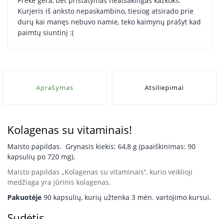
Prekė gera, bet pristatymas neatsakingas kažkoks.
Kurjeris iš anksto nepaskambino, tiesiog atsirado prie
durų kai manęs nebuvo namie, teko kaimynų prašyt kad
paimtų siuntinį :(
Aprašymas
Atsiliepimai
Kolagenas su vitaminais!
Maisto papildas. Grynasis kiekis: 64,8 g (paaiškinimas: 90
kapsulių po 720 mg).
Maisto papildas „Kolagenas su vitaminais“, kurio veiklioji
medžiaga yra jūrinis kolagenas.
Pakuotėje
90 kapsulių, kurių užtenka 3 mėn. vartojimo kursui.
Sudėtis