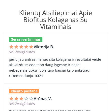
Klientų Atsiliepimai Apie
Biofitus Kolagenas Su
Vitaminais
Geras įvertinimas
Viktorija B.
star
star
star
star
star
5/5 Žvaigždutės
geriu jau antras menuo sita kolagena ir rezultatai veide
akivaizdus!! oda tapo daug lygesne ir nagai
nebepersisluoksniuoja taip baisiai kaip anksciau.
rekomenduoju 100%
Kliento pastaba
Arūnas V.
star
star
star
star_border
star_border
3/5 Žvaigždutės