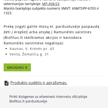
veterinarijos tarnyboje:
MP-458/23
.
Maisto tvarkytojo subjekto numeris VMVT: 69MTSPP-6703 ir
1323.
Prekę įsigyti galite mūsų el. parduotuvėje paspaudę
Dėti į krepšelį
arba atvykę į Ramunėlės vaistines
(Biofitus.lt skelbiamos akcijos ir kainodara
Ramunėlės vaistinėse negalioja):
Kaunas, V. Krėvės pr. 43
Venta, Žemaičių g. 31
Vilnius, Žolyno g. 2A
Vilnius, Kęstučio g. 9
DAUGIAU 4
Produkto sudėtis ir aprašymas.
description
Pirkti
Kolagenas su vitaminais
internetu oficialioje
Biofitus.lt parduotuvėje