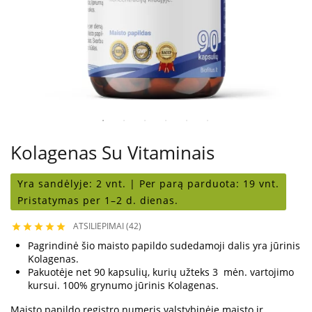
Kolagenas Su Vitaminais
Yra sandėlyje:
2 vnt. |
Per parą parduota:
19 vnt.
Pristatymas per 1–2 d. dienas.
ATSILIEPIMAI (42)





Pagrindinė šio maisto papildo sudedamoji dalis yra jūrinis
Kolagenas.
Pakuotėje net 90 kapsulių, kurių užteks 3 mėn. vartojimo
kursui. 100% grynumo jūrinis Kolagenas.
Maisto papildo registro numeris valstybinėje maisto ir