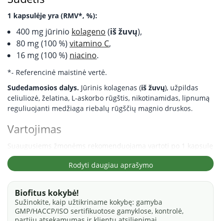
1 kapsulėje yra (RMV*, %):
400 mg jūrinio
kolageno
(
iš žuvų
),
80 mg (100 %)
vitamino C
,
16 mg (100 %)
niacino
.
*- Referencinė maistinė vertė.
Sudedamosios dalys.
Jūrinis kolagenas (
iš žuvų
), užpildas
celiuliozė, želatina, L-askorbo rūgštis, nikotinamidas, lipnumą
reguliuojanti medžiaga riebalų rūgščių magnio druskos.
Vartojimas
Suaugusiems žmonėms rekomenduojama vartoti po 1 kapsulę
per dieną.
Neviršyti nustatytos rekomenduojamos dozė
s.
Rodyti daugiau aprašymo
Maisto papildas
neturėtų būti vartojamas kaip maisto
pakaitalas.
Svarbu įvairi ir subalansuota mityba bei sveikas
gyvenimo būdas.
Biofitus kokybė!
Sužinokite, kaip užtikriname kokybę: gamyba
Įspėjimai.
Maisto papildo nerekomenduojama vartoti
GMP/HACCP/ISO sertifikuotose gamyklose, kontrolė,
nėščioms moterims, žindyvėms, jaunesniems nei 18 metų
partijų atsekamumas ir klientų atsiliepimai.