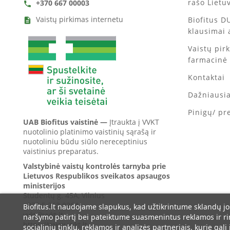
rašo Lietu
+370 667 00003
call
Vaistų pirkimas internetu
Biofitus D
description
klausimai 
Vaistų pir
farmacinė
Kontaktai
Dažniausi
Pinigų/ pr
UAB Biofitus vaistinė —
Įtraukta į VVKT
nuotolinio platinimo vaistinių sąrašą ir
nuotoliniu būdu siūlo nereceptinius
vaistinius preparatus.
Valstybinė vaistų kontrolės tarnyba prie
Lietuvos Respublikos sveikatos apsaugos
ministerijos
Studentų g. 45A, Vilnius
+370 5 263 9264
Biofitus.lt naudojame slapukus, kad užtikrintume sklandų jo
vvkt@vvkt.lt
naršymo patirtį bei pateiktume suasmenintus reklamos ir r
https://www.vvkt.lt
socialinių tinklų, reklamos ir analizės partneriais, kurie gali 