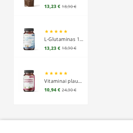
Bazinė
Kaina
13,23 €
18,90 €
kaina





L-Glutaminas 1000
Bazinė
Kaina
13,23 €
18,90 €
kaina





Vitaminai plaukams
Bazinė
Kaina
10,94 €
24,30 €
kaina