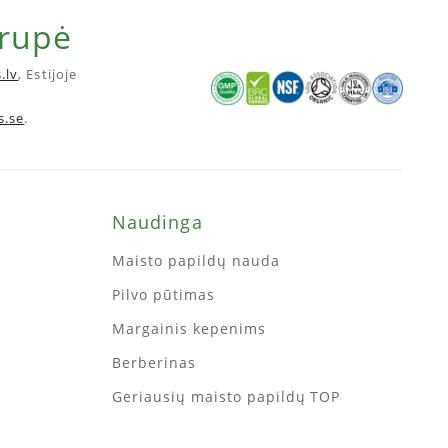
grupė
.lv
, Estijoje
s.se
.
Naudinga
Maisto papildų nauda
Pilvo pūtimas
Margainis kepenims
Berberinas
Geriausių maisto papildų TOP