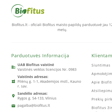
Biofitus.lt - oficiali Biofitus maisto papildų parduotuvė jau 1
metų.
Parduotuvės Informacija
Klienta
UAB Biofitus vaistinė
Siuntimas 
business
Vaistinės veiklos licencijos Nr. 0983
Apmokėji
Vaistinės adresas:
Pilėnų g. 1-1, Akademijos mstl., Kauno
local_pharmacy
Apie Biofi
r. sav.
Atsiliepima
Sandėlio adresas:
location_on
Rygos g. 54-133, Vilnius
Prekių pir
pagalba@biofitus.lt
email
Biofitus ž