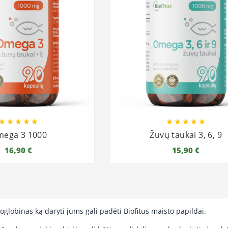










ega 3 1000
Žuvų taukai 3, 6, 9
16,90 €
15,90 €
oglobinas ką daryti jums gali padėti Biofitus maisto papildai.