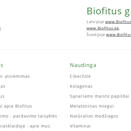
Biofitus 
Latvijoje
www.Biofitus
www.Biofitus.ee
,
2
Švedijoje
www.Biofitu
ms
Naudinga
ir atsiėmimas
Ciberžolė
mas
Kolagenas
tus
Sąnariams maisto papildai
i apie Biofitus
Melatoninas miegui
kimo - pardavimo taisyklės
Natūralios medžiagos
iniasklaidoje - apie mus
Vitaminai