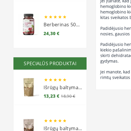
Jei įtariate, ka
hemoglobino kie
hemoglobino kie
kitas sveikatos 





Berberinas 500 (raugerškis)
Padidėjusio hem
Kaina
24,30 €
nosies, gausios
Padidėjusio hem
kiekio pašalini
skirti dehidrat
gydymas.
SPECIALŪS PRODUKTAI
Jei manote, kad
rimtų sveikatos





Išrūgų baltymai 450g (milteliai) - Vaniliniai
Bazinė
Kaina
13,23 €
18,90 €
kaina





Išrūgų baltymai 450g (milteliai) - Šokoladiniai