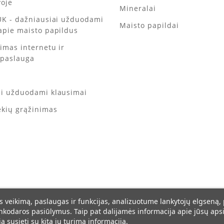
voje
Mineralai
UK - dažniausiai užduodami
Maisto papildai
apie maisto papildus
kimas internetu ir
 paslauga
ai užduodami klausimai
ekių grąžinimas
s veikimą, paslaugas ir funkcijas, analizuotume lankytojų elgseną,
inkodaros pasiūlymus. Taip pat dalijamės informacija apie jūsų a
ją susieti su kita jų turima informacija.