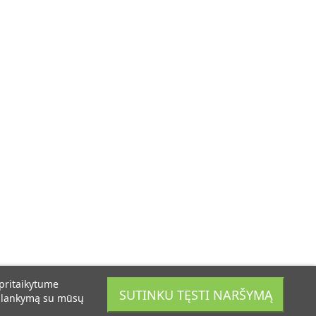
 pritaikytume
SUTINKU TĘSTI NARŠYMĄ
psilankymą su mūsų