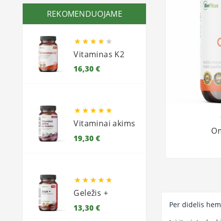
REKOMENDUOJAME





Vitaminas K2
Kaina
16,30 €





Vitaminai akims
Om
Kaina
19,30 €





Geležis +
Per didelis hem
Kaina
13,30 €