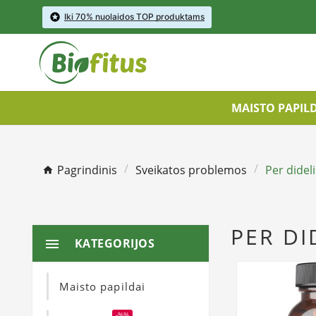

Iki 70% nuolaidos TOP produktams
MAISTO PAPIL
Pagrindinis
Sveikatos problemos
Per didel
PER DI
KATEGORIJOS

Maisto papildai
-%%