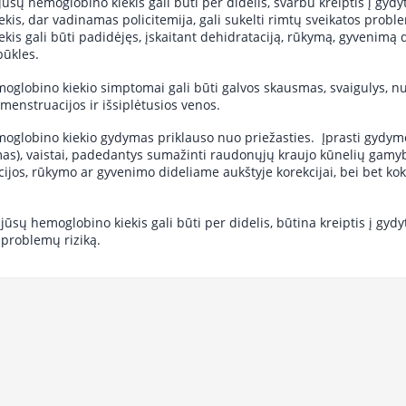
d jūsų hemoglobino kiekis gali būti per didelis, svarbu kreiptis į gyd
kis, dar vadinamas policitemija, gali sukelti rimtų sveikatos probl
kis gali būti padidėjęs, įskaitant dehidrataciją, rūkymą, gyvenimą di
būkles.
oglobino kiekio simptomai gali būti galvos skausmas, svaigulys, nu
 menstruacijos ir išsiplėtusios venos.
oglobino kiekio gydymas priklauso nuo priežasties. Įprasti gydymo 
mas), vaistai, padedantys sumažinti raudonųjų kraujo kūnelių gamy
acijos, rūkymo ar gyvenimo dideliame aukštyje korekcijai, bei bet ko
 jūsų hemoglobino kiekis gali būti per didelis, būtina kreiptis į gy
 problemų riziką.