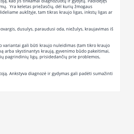
ytoją, kad jis tinkamai diagnozuotų ir gydytų. Padidėjęs
emų. Yra keletas priežasčių, dėl kurių žmogaus
deliame aukštyje, tam tikras kraujo ligas, inkstų ligas ar
ovargis, dusulys, paraudusi oda, niežulys, kraujavimas iš
variantai gali būti kraujo nuleidimas (tam tikro kraujo
bą arba skystinantys kraują, gyvenimo būdo pakeitimai,
kių pagrindinių ligų, prisidedančių prie problemos,
dytoją. Ankstyva diagnozė ir gydymas gali padėti sumažinti