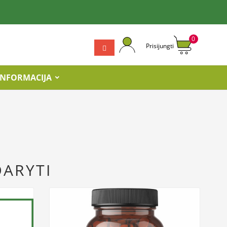
0
Prisijungti
INFORMACIJA
DARYTI