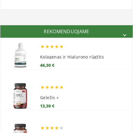
REKOMENDUOJAME






Kolagenas ir Hialurono rūgštis
Kaina
46,30 €





Geležis +
Kaina
13,30 €




