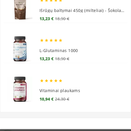





Išrūgų baltymai 450g (milteliai) - Šokoladiniai
Bazinė
Kaina
13,23 €
18,90 €
kaina





L-Glutaminas 1000
Bazinė
Kaina
13,23 €
18,90 €
kaina





Vitaminai plaukams
Bazinė
Kaina
10,94 €
24,30 €
kaina