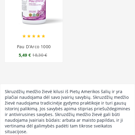





Pau D’Arco 1000
5,49 €
18,30 €
Skruzdžių medžio žievė kilusi iš Pietų Amerikos šalių ir yra
plačiai naudojama dėl savo įvairių savybių. Skruzdžių medžio
žievė naudojama tradicinėje gydymo praktikoje ir turi gausų
istorinį palikimą. Jos savybės apima stiprias priešuždegimines
ir antivirusines savybes. Skruzdžių medžio žievė gali būti
naudojama įvairiais būdais: arbata ar maisto papildas, ir ji
vertinama dėl galimybės padėti tam tikrose sveikatos
situacijose.