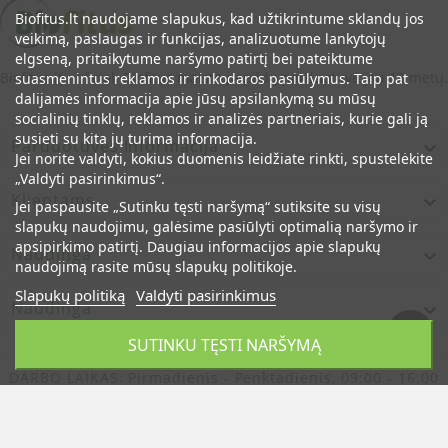
Biofitus.lt naudojame slapukus, kad užtikrintume sklandų jos
veikimą, paslaugas ir funkcijas, analizuotume lankytojų
elgseną, pritaikytume naršymo patirtį bei pateiktume
Biofitus.lt - oficiali Biofitus maisto papildų parduotuvė jau 12 metų.
suasmenintus reklamos ir rinkodaros pasiūlymus. Taip pat
dalijamės informacija apie jūsų apsilankymą su mūsų
socialinių tinklų, reklamos ir analizės partneriais, kurie gali ją
susieti su kita jų turima informacija.
Parduotuvės Informacija

Jei norite valdyti, kokius duomenis leidžiate rinkti, spustelėkite
„Valdyti pasirinkimus“.
Klientams

Jei paspausite „Sutinku tęsti naršymą“ sutiksite su visų
slapukų naudojimu, galėsime pasiūlyti optimalią naršymo ir
apsipirkimo patirtį. Daugiau informacijos apie slapukų
Naudinga

naudojimą rasite mūsų slapukų politikoje.
Slapukų politiką
Valdyti pasirinkimus
Naudinga

SUTINKU TĘSTI NARŠYMĄ
DARBO LAIKAS:
Pirmadienis - Penktadienis, 09:00 - 16:00
© Oficiali Biofitus Maisto Papildų Parduotuvė Lietuvoje
Jau 12 Metų