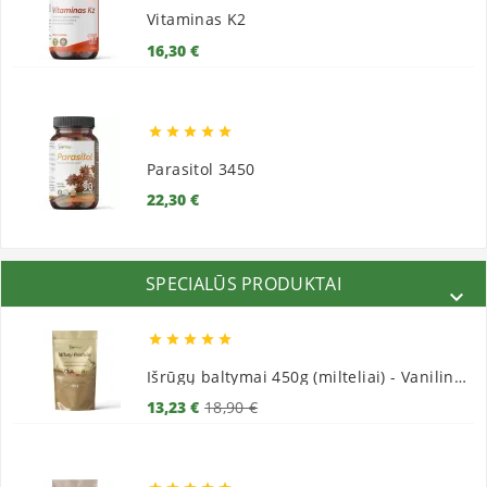
Vitaminas K2
Kaina
16,30 €





Parasitol 3450
Kaina
22,30 €
SPECIALŪS PRODUKTAI






Išrūgų baltymai 450g (milteliai) - Vaniliniai
Bazinė
Kaina
13,23 €
18,90 €
kaina