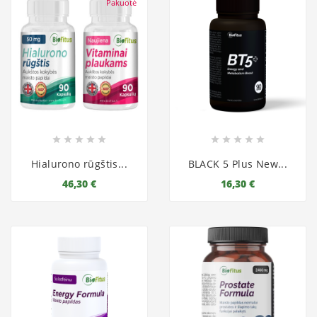
Pakuotė










Hialurono rūgštis...
BLACK 5 Plus New...
46,30 €
16,30 €