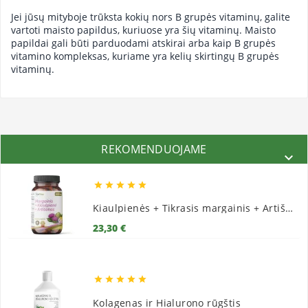
Jei jūsų mityboje trūksta kokių nors B grupės vitaminų, galite
vartoti maisto papildus, kuriuose yra šių vitaminų. Maisto
papildai gali būti parduodami atskirai arba kaip B grupės
vitamino kompleksas, kuriame yra kelių skirtingų B grupės
vitaminų.
REKOMENDUOJAME






Kiaulpienės + Tikrasis margainis + Artišokai
Kaina
23,30 €





Kolagenas ir Hialurono rūgštis