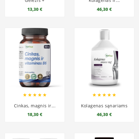
Geležis +
Kolagenas ir...
13,30 €
46,30 €










Cinkas, magnis ir...
Kolagenas sąnariams
18,30 €
46,30 €