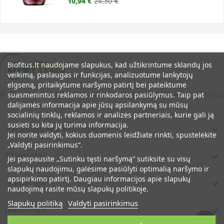
10,94 €
24,30 €
kaina
Biofitus.lt naudojame slapukus, kad užtikrintume sklandų jos
veikimą, paslaugas ir funkcijas, analizuotume lankytojų
elgseną, pritaikytume naršymo patirtį bei pateiktume
Biofitus.lt - oficiali Biofitus maisto papildų parduotuvė jau 12 metų.
suasmenintus reklamos ir rinkodaros pasiūlymus. Taip pat
dalijamės informacija apie jūsų apsilankymą su mūsų
socialinių tinklų, reklamos ir analizės partneriais, kurie gali ją
susieti su kita jų turima informacija.
Parduotuvės Informacija

Jei norite valdyti, kokius duomenis leidžiate rinkti, spustelėkite
„Valdyti pasirinkimus“.
Klientams

Jei paspausite „Sutinku tęsti naršymą“ sutiksite su visų
slapukų naudojimu, galėsime pasiūlyti optimalią naršymo ir
apsipirkimo patirtį. Daugiau informacijos apie slapukų
Naudinga

naudojimą rasite mūsų slapukų politikoje.
Slapukų politiką
Valdyti pasirinkimus
Naudinga
