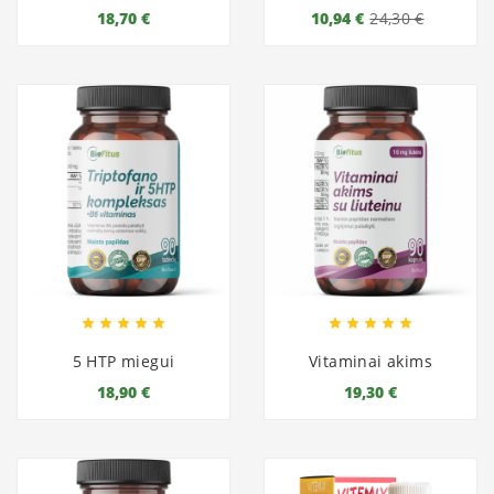
18,70 €
10,94 €
24,30 €










5 HTP miegui
Vitaminai akims
18,90 €
19,30 €