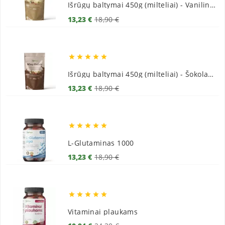
Išrūgų baltymai 450g (milteliai) - Vaniliniai
Bazinė
Kaina
13,23 €
18,90 €
kaina





Išrūgų baltymai 450g (milteliai) - Šokoladiniai
Bazinė
Kaina
13,23 €
18,90 €
kaina





L-Glutaminas 1000
Bazinė
Kaina
13,23 €
18,90 €
kaina





Vitaminai plaukams
Bazinė
Kaina