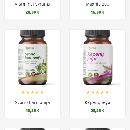
Vitaminai vyrams
Magnis 200
28,30 €
16,30 €










Svorio harmonija
Kepenų jėga
18,30 €
29,30 €