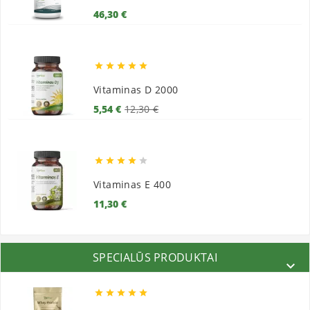
Kaina
46,30 €





Vitaminas D 2000
Bazinė
Kaina
5,54 €
12,30 €
kaina





Vitaminas E 400
Kaina
11,30 €
SPECIALŪS PRODUKTAI





