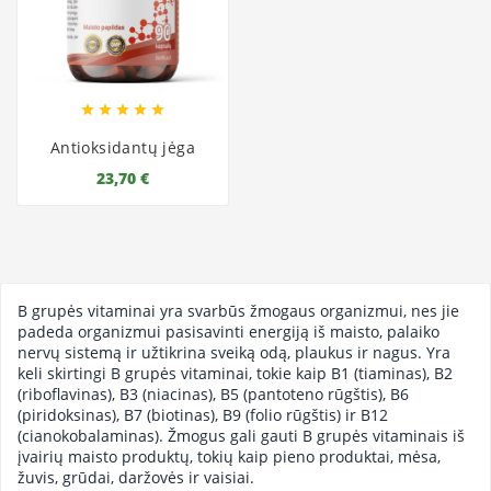





Antioksidantų jėga
23,70 €
B grupės vitaminai yra svarbūs žmogaus organizmui, nes jie
padeda organizmui pasisavinti energiją iš maisto, palaiko
nervų sistemą ir užtikrina sveiką odą, plaukus ir nagus. Yra
keli skirtingi B grupės vitaminai, tokie kaip B1 (tiaminas), B2
(riboflavinas), B3 (niacinas), B5 (pantoteno rūgštis), B6
(piridoksinas), B7 (biotinas), B9 (folio rūgštis) ir B12
(cianokobalaminas). Žmogus gali gauti B grupės vitaminais iš
įvairių maisto produktų, tokių kaip pieno produktai, mėsa,
žuvis, grūdai, daržovės ir vaisiai.