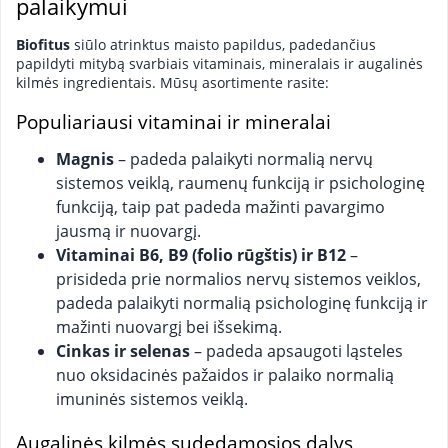
palaikymui
Biofitus
siūlo atrinktus maisto papildus, padedančius
papildyti mitybą svarbiais vitaminais, mineralais ir augalinės
kilmės ingredientais. Mūsų asortimente rasite:
Populiariausi vitaminai ir mineralai
Magnis
– padeda palaikyti normalią nervų
sistemos veiklą, raumenų funkciją ir psichologinę
funkciją, taip pat padeda mažinti pavargimo
jausmą ir nuovargį.
Vitaminai B6, B9 (folio rūgštis) ir B12
–
prisideda prie normalios nervų sistemos veiklos,
padeda palaikyti normalią psichologinę funkciją ir
mažinti nuovargį bei išsekimą.
Cinkas ir selenas
– padeda apsaugoti ląsteles
nuo oksidacinės pažaidos ir palaiko normalią
imuninės sistemos veiklą.
Augalinės kilmės sudedamosios dalys