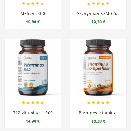










Melisa 2400
Ašvaganda KSM-66...
19,80 €
19,30 €










B12 vitaminas 1000
B grupės vitaminai
14,90 €
18,30 €