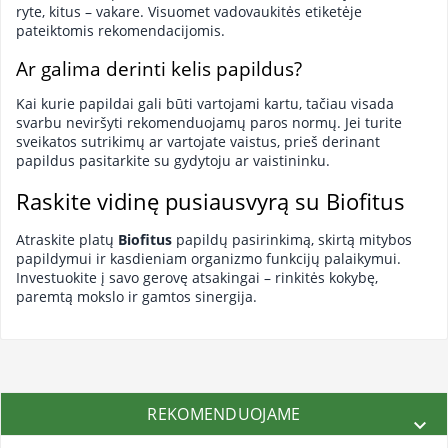
ryte, kitus – vakare. Visuomet vadovaukitės etiketėje
pateiktomis rekomendacijomis.
Ar galima derinti kelis papildus?
Kai kurie papildai gali būti vartojami kartu, tačiau visada
svarbu neviršyti rekomenduojamų paros normų. Jei turite
sveikatos sutrikimų ar vartojate vaistus, prieš derinant
papildus pasitarkite su gydytoju ar vaistininku.
Raskite vidinę pusiausvyrą su Biofitus
Atraskite platų
Biofitus
papildų pasirinkimą, skirtą mitybos
papildymui ir kasdieniam organizmo funkcijų palaikymui.
Investuokite į savo gerovę atsakingai – rinkitės kokybę,
paremtą mokslo ir gamtos sinergija.
REKOMENDUOJAME
