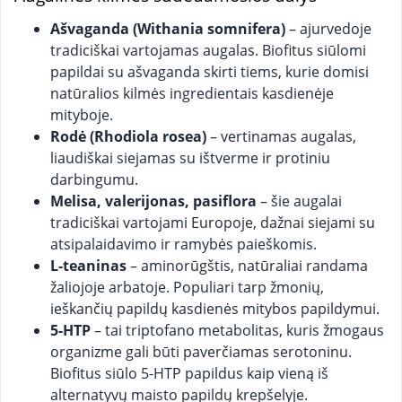
Ašvaganda (Withania somnifera)
– ajurvedoje
tradiciškai vartojamas augalas. Biofitus siūlomi
papildai su ašvaganda skirti tiems, kurie domisi
natūralios kilmės ingredientais kasdienėje
mityboje.
Rodė (Rhodiola rosea)
– vertinamas augalas,
liaudiškai siejamas su ištverme ir protiniu
darbingumu.
Melisa, valerijonas, pasiflora
– šie augalai
tradiciškai vartojami Europoje, dažnai siejami su
atsipalaidavimo ir ramybės paieškomis.
L-teaninas
– aminorūgštis, natūraliai randama
žaliojoje arbatoje. Populiari tarp žmonių,
ieškančių papildų kasdienės mitybos papildymui.
5-HTP
– tai triptofano metabolitas, kuris žmogaus
organizme gali būti paverčiamas serotoninu.
Biofitus siūlo 5-HTP papildus kaip vieną iš
alternatyvų maisto papildų krepšelyje.