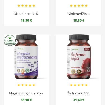










Vitaminas D+K
Ginkmedžio...
18,30 €
18,30 €










Magnio bisglicinatas
Šafranas 600
18,90 €
31,40 €