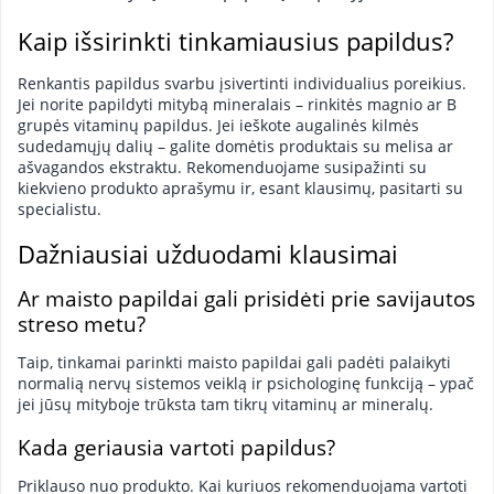
Kaip išsirinkti tinkamiausius papildus?
Renkantis papildus svarbu įsivertinti individualius poreikius.
Jei norite papildyti mitybą mineralais – rinkitės magnio ar B
grupės vitaminų papildus. Jei ieškote augalinės kilmės
sudedamųjų dalių – galite domėtis produktais su melisa ar
ašvagandos ekstraktu. Rekomenduojame susipažinti su
kiekvieno produkto aprašymu ir, esant klausimų, pasitarti su
specialistu.
Dažniausiai užduodami klausimai
Ar maisto papildai gali prisidėti prie savijautos
streso metu?
Taip, tinkamai parinkti maisto papildai gali padėti palaikyti
normalią nervų sistemos veiklą ir psichologinę funkciją – ypač
jei jūsų mityboje trūksta tam tikrų vitaminų ar mineralų.
Kada geriausia vartoti papildus?
Priklauso nuo produkto. Kai kuriuos rekomenduojama vartoti