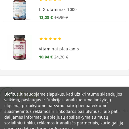
L-Glutaminas 1000
Bazinė
Kaina
13,23 €
18,90 €
kaina





Vitaminai plaukams
Bazinė
Kaina
10,94 €
24,30 €
kaina
Biofitus.lt naudojame slapukus, kad užtikrintume sklandų jos
veikimą, paslaugas ir funkcijas, analizuotume lankytojų
elgseną, pritaikytume naršymo patirtį bei pateiktume
Biofitus.lt - oficiali Biofitus maisto papildų parduotuvė jau 12 metų.
suasmenintus reklamos ir rinkodaros pasiūlymus. Taip pat
dalijamės informacija apie jūsų apsilankymą su mūsų
socialinių tinklų, reklamos ir analizės partneriais, kurie gali ją
susieti su kita jų turima informacija.