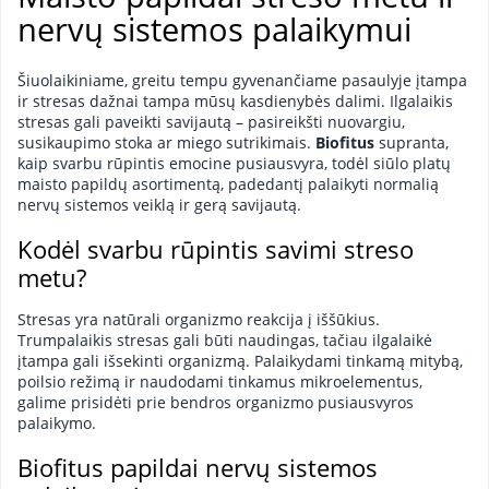
nervų sistemos palaikymui
Šiuolaikiniame, greitu tempu gyvenančiame pasaulyje įtampa
ir stresas dažnai tampa mūsų kasdienybės dalimi. Ilgalaikis
stresas gali paveikti savijautą – pasireikšti nuovargiu,
susikaupimo stoka ar miego sutrikimais.
Biofitus
supranta,
kaip svarbu rūpintis emocine pusiausvyra, todėl siūlo platų
maisto papildų asortimentą, padedantį palaikyti normalią
nervų sistemos veiklą ir gerą savijautą.
Kodėl svarbu rūpintis savimi streso
metu?
Stresas yra natūrali organizmo reakcija į iššūkius.
Trumpalaikis stresas gali būti naudingas, tačiau ilgalaikė
įtampa gali išsekinti organizmą. Palaikydami tinkamą mitybą,
poilsio režimą ir naudodami tinkamus mikroelementus,
galime prisidėti prie bendros organizmo pusiausvyros
palaikymo.
Biofitus papildai nervų sistemos