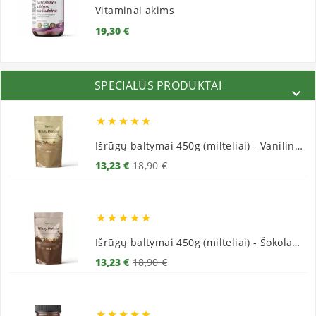
Vitaminai akims
Kaina
19,30 €
SPECIALŪS PRODUKTAI






Išrūgų baltymai 450g (milteliai) - Vaniliniai
Bazinė
Kaina
13,23 €
18,90 €
kaina





Išrūgų baltymai 450g (milteliai) - Šokoladiniai
Bazinė
Kaina
13,23 €
18,90 €
kaina




