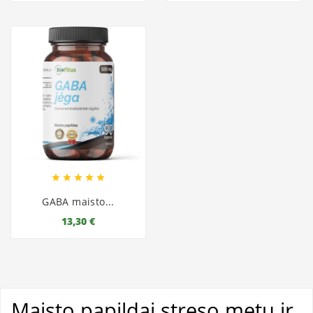





GABA maisto...
13,30 €
Maisto papildai streso metu ir