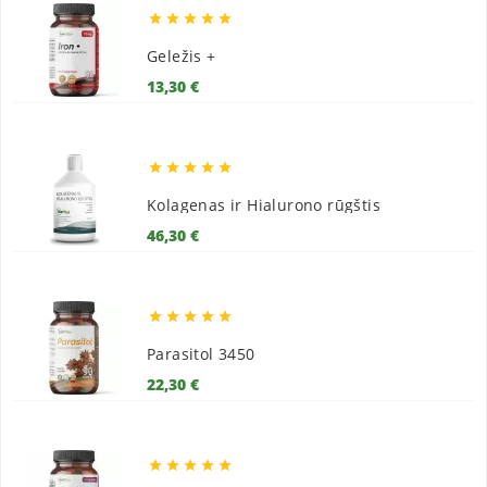





Geležis +
Kaina
13,30 €





Kolagenas ir Hialurono rūgštis
Kaina
46,30 €





Parasitol 3450
Kaina
22,30 €




