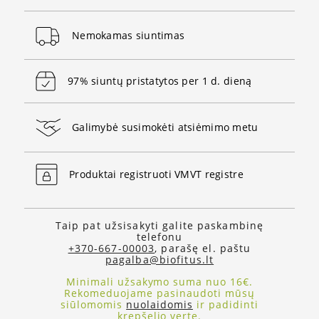
Nemokamas siuntimas
97% siuntų pristatytos per 1 d. dieną
Galimybė susimokėti atsiėmimo metu
Produktai registruoti VMVT registre
Taip pat užsisakyti galite paskambinę
telefonu
+370-667-00003
, parašę el. paštu
pagalba@biofitus.lt
Minimali užsakymo suma nuo 16€.
Rekomeduojame pasinaudoti mūsų
siūlomomis
nuolaidomis
ir padidinti
krepšelio vertę.