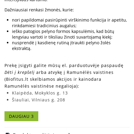
Dažniausiai renkasi žmonės, kurie:
nori papildomai pasirūpinti virškinimo funkcija ir apetitu,
rinkdamiesi tradicinius augalus;
ieško patogios pelyno formos kapsulėmis, kad būtų
lengviau vartoti ir tiksliau žinoti suvartojamą kiekį;
nusprendė į kasdienę rutiną įtraukti pelyno žolės
ekstraktą.
Prekę įsigyti galite mūsų el. parduotuvėje paspaudę
Dėti į krepšelį
arba atvykę į Ramunėlės vaistines
(Biofitus.lt skelbiamos akcijos ir kainodara
Ramunėlės vaistinėse negalioja):
Klaipėda, Mokyklos g. 13
Šiauliai, Vilniaus g. 208
Vilnius, Žolyno g. 2A
DAUGIAU 3