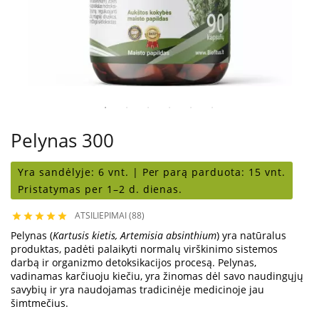
Pelynas 300
Yra sandėlyje:
6 vnt. |
Per parą parduota:
15 vnt.
Pristatymas per 1–2 d. dienas.
ATSILIEPIMAI (88)





Pelynas (
Kartusis kietis, Artemisia absinthium
) yra natūralus
produktas, padėti palaikyti normalų virškinimo sistemos
darbą ir organizmo detoksikacijos procesą. Pelynas,
vadinamas karčiuoju kiečiu, yra žinomas dėl savo naudingųjų
savybių ir yra naudojamas tradicinėje medicinoje jau
šimtmečius.