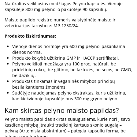
Natūralios veikliosios medžiagos Pelyno kapsulės. Vienoje
kapsulėje 300 mg pelyno, o pakuotėje 90 kapsulių.
Maisto papildo registro numeris valstybinėje maisto ir
veterinarijos tarnyboje: MP-1250/24.
Produkto išskirtinumas:
Vienoje dienos normoje yra 600 mg pelyno, pakankama
dienos norma.
Produkto kokybė užtikrina GMP ir HACCP sertifikatai.
Pelyno veiklioji medžiaga yra 100 proc. natūrali, be
pridėtinių cukrų, be glitimo, be laktozės, be sojos, be GMO,
be dažiklių.
Produktas tinkamas ir veganinės mitybos principų
besilaikantiems žmonėms.
Sudėtyje naudojamas pelyno ekstraktas, kuris užtikrina,
kad kiekvienoje kapsulėje bus 300 mg gryno pelyno.
Kam skirtas pelyno maisto papildas?
Pelyno maisto papildas skirtas suaugusiems, kurie nori į savo
kasdienę mitybą įtraukti tradicinį kartaus skonio augalą –
pelyną (Artemisia absinthium) – patogia kapsulių forma, be
intensyvaus kartumo.