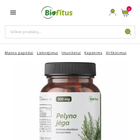
0

Maisto papildai
Lieknėjimui
Imunitetui
Kepenims
Virškinimui