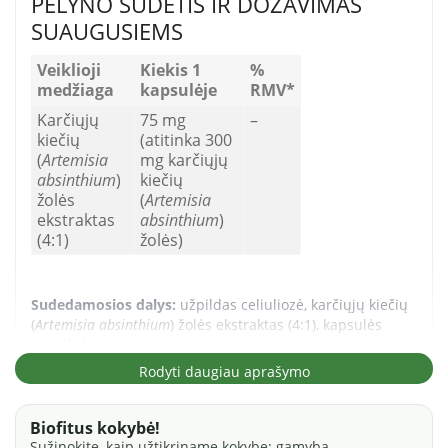
PELYNO SUDĖTIS IR DOZAVIMAS
SUAUGUSIEMS
Veiklioji
Kiekis 1
%
medžiaga
kapsulėje
RMV*
Karčiųjų
75 mg
–
kiečių
(atitinka 300
(
Artemisia
mg karčiųjų
absinthium
)
kiečių
žolės
(
Artemisia
ekstraktas
absinthium
)
(4:1)
žolės)
Sudedamosios dalys:
užpildas celiuliozė, karčiųjų kiečių
(
Artemisia absinthium
) žolės ekstraktas (4:1), kapsulės
apvalkalas hidroksipropilmetilceliuliozė, lipnumą
reguliuojanti medžiaga riebalų rūgščių magnio druskos,
Rodyti daugiau aprašymo
lipnumą reguliuojanti medžiaga silicio dioksidas.
Biofitus kokybė!
VARTOJIMAS
Sužinokite, kaip užtikriname kokybę: gamyba