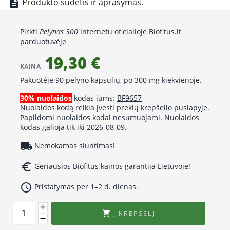
Produkto sudėtis ir aprašymas.
description
Pirkti
Pelynas 300
internetu oficialioje Biofitus.lt
parduotuvėje
19,30 €
KAINA
Pakuotėje 90 pelyno kapsulių, po 300 mg kiekvienoje.
30% nuolaidos
kodas jums:
BF9657
Nuolaidos kodą reikia įvesti prekių krepšelio puslapyje.
Papildomi nuolaidos kodai nesumuojami. Nuolaidos
kodas galioja tik iki 2026-08-09.
local_shipping
Nemokamas siuntimas!
euro_symbol
Geriausios Biofitus kainos garantija Lietuvoje!
access_time
Pristatymas per 1–2 d. dienas.
Į KREPŠELĮ
