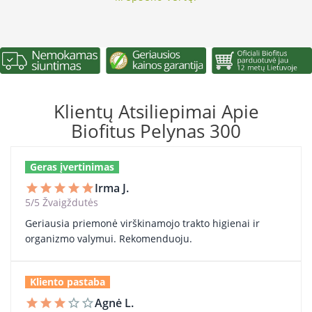
Klientų Atsiliepimai Apie
Biofitus Pelynas 300
Geras įvertinimas
Irma J.
star
star
star
star
star
5/5 Žvaigždutės
Geriausia priemonė virškinamojo trakto higienai ir
organizmo valymui. Rekomenduoju.
Kliento pastaba
Agnė L.
star
star
star
star_border
star_border