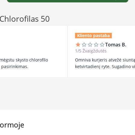
 Chlorofilas 50
Kliento pastaba
Tomas B.
star
star_border
star_border
star_border
star_border
1/5 Žvaigždutės
mėgstu skysto chlorofilo
Omniva kurjeris atvežė siuntą
s pasirinkimas.
ketvirtadienį ryte. Sugadino v
normoje