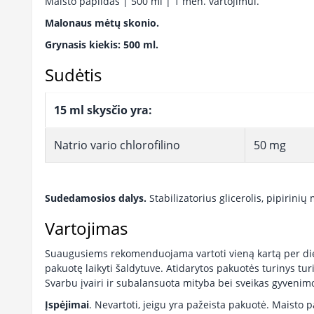
Maisto papildas | 500 ml | 1 mėn. vartojimui.
Malonaus mėtų skonio.
Grynasis kiekis: 500 ml.
Sudėtis
15 ml skysčio yra:
Natrio vario chlorofilino
50 mg
Sudedamosios dalys.
Stabilizatorius glicerolis, pipirini
Vartojimas
Suaugusiems rekomenduojama vartoti vieną kartą per dien
pakuotę laikyti šaldytuve. Atidarytos pakuotės turinys tur
Svarbu įvairi ir subalansuota mityba bei sveikas gyvenim
Įspėjimai
. Nevartoti, jeigu yra pažeista pakuotė. Maist