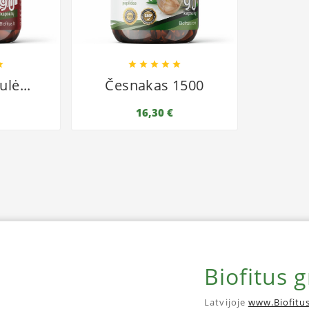






lė...
Česnakas 1500
16,30 €
Biofitus 
Latvijoje
www.Biofitus