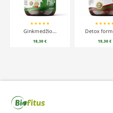









Ginkmedžio...
Detox formu
18,30 €
19,30 €