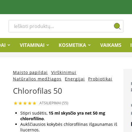
DAI
VITAMINAI
KOSMETIKA
VAIKAMS
Maisto papildai
Virškinimui
Natūralios medžiagos
Energijai
Probiotikai
Chlorofilas 50
ATSILIEPIMAI (55)





Stipri sudėtis,
15 ml skysčio yra net 50 mg
chlorofilino
.
lo
Aukščiausios kokybės chlorofilinas išgaunamas iš
liucernos.