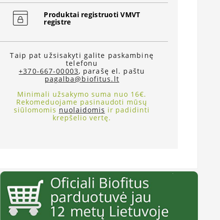
Produktai registruoti VMVT
registre
Taip pat užsisakyti galite paskambinę
telefonu
+370-667-00003
, parašę el. paštu
pagalba@biofitus.lt
Minimali užsakymo suma nuo 16€.
Rekomeduojame pasinaudoti mūsų
siūlomomis
nuolaidomis
ir padidinti
krepšelio vertę.