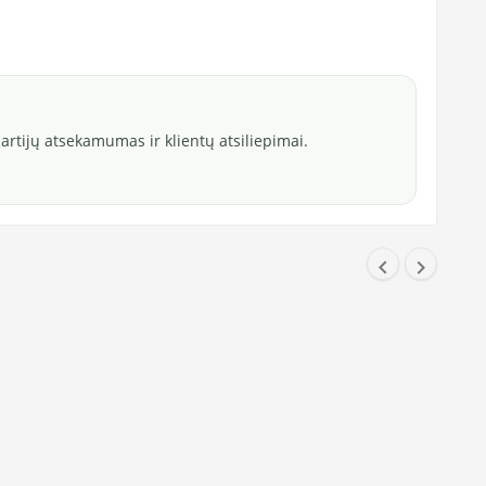
rtijų atsekamumas ir klientų atsiliepimai.

