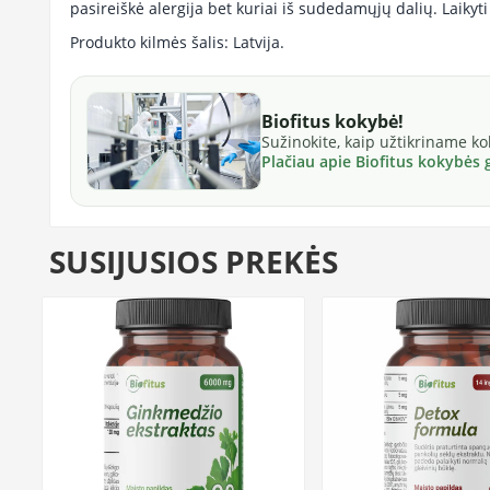
pasireiškė alergija bet kuriai iš sudedamųjų dalių. Laikyt
Produkto kilmės šalis: Latvija.
Biofitus kokybė!
Sužinokite, kaip užtikriname k
Plačiau apie Biofitus kokybės
SUSIJUSIOS PREKĖS