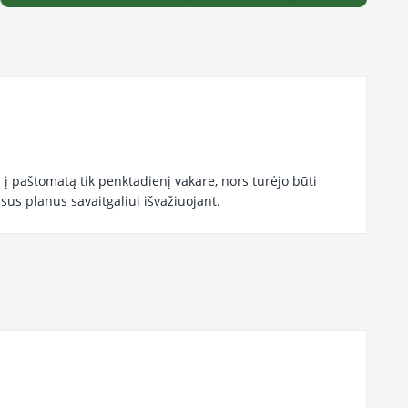
 į paštomatą tik penktadienį vakare, nors turėjo būti
isus planus savaitgaliui išvažiuojant.