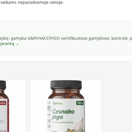
i vaikams nepasiekiamoje vietoje.
okybę: gamyba GMP/HACCP/ISO sertifikuotose gamyklose, kontrolė, pa
 garantą →