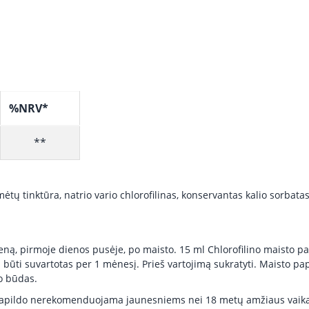
%NRV*
**
ų mėtų tinktūra, natrio vario chlorofilinas, konservantas kalio sorbata
ą, pirmoje dienos pusėje, po maisto. 15 ml Chlorofilino maisto pa
i būti suvartotas per 1 mėnesį. Prieš vartojimą sukratyti. Maisto p
o būdas.
o papildo nerekomenduojama jaunesniems nei 18 metų amžiaus vaika