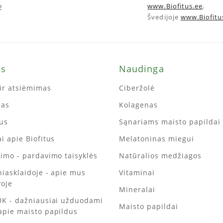
www.Biofitus.ee
,
2
Švedijoje
www.Biofitu
ms
Naudinga
ir atsiėmimas
Ciberžolė
mas
Kolagenas
tus
Sąnariams maisto papildai
i apie Biofitus
Melatoninas miegui
kimo - pardavimo taisyklės
Natūralios medžiagos
iniasklaidoje - apie mus
Vitaminai
voje
Mineralai
UK - dažniausiai užduodami
Maisto papildai
apie maisto papildus