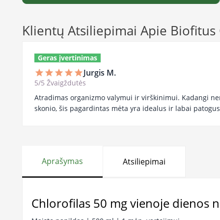
Klientų Atsiliepimai Apie Biofitus
Geras įvertinimas
Jurgis M.
star
star
star
star
star
5/5 Žvaigždutės
Atradimas organizmo valymui ir virškinimui. Kadangi ne
skonio, šis pagardintas mėta yra idealus ir labai patogu
Aprašymas
Atsiliepimai
Chlorofilas 50 mg vienoje dienos 