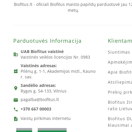
Biofitus.lt - oficiali Biofitus maisto papildų parduotuvė jau 1
metų.
Parduotuvės Informacija
Klienta
UAB Biofitus vaistinė
Siuntimas 
business
Vaistinės veiklos licencijos Nr. 0983
Apmokėji
Vaistinės adresas:
Pilėnų g. 1-1, Akademijos mstl., Kauno
local_pharmacy
Apie Biofi
r. sav.
Atsiliepima
Sandėlio adresas:
location_on
Rygos g. 54-133, Vilnius
Prekių pir
pagalba@biofitus.lt
email
Biofitus ž
rašo Lietu
+370 667 00003
call
Vaistų pirkimas internetu
Biofitus D
description
klausimai 