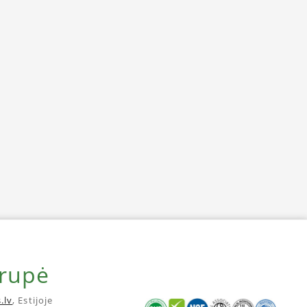
grupė
.lv
, Estijoje