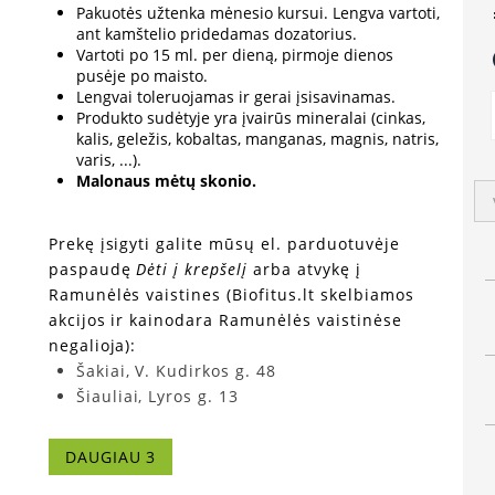
Pakuotės užtenka mėnesio kursui. Lengva vartoti,
e
ant kamštelio pridedamas dozatorius.
Vartoti po 15 ml. per dieną, pirmoje dienos
a
pusėje po maisto.
Lengvai toleruojamas ir gerai įsisavinamas.
Produkto sudėtyje yra įvairūs mineralai (cinkas,
kalis, geležis, kobaltas, manganas, magnis, natris,
varis, ...).
Malonaus mėtų skonio.
Prekę įsigyti galite mūsų el. parduotuvėje
paspaudę
Dėti į krepšelį
arba atvykę į
Ramunėlės vaistines (Biofitus.lt skelbiamos
akcijos ir kainodara Ramunėlės vaistinėse
negalioja):
Šakiai, V. Kudirkos g. 48
Šiauliai, Lyros g. 13
Vilnius, Žolyno g. 2A
DAUGIAU 3