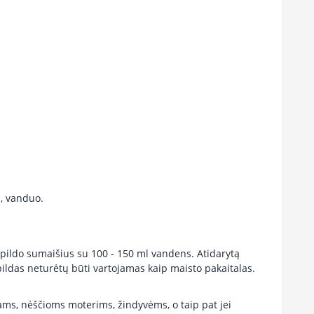
s, vanduo.
pildo sumaišius su 100 - 150 ml vandens. Atidarytą
apildas neturėtų būti vartojamas kaip maisto pakaitalas.
ms, nėščioms moterims, žindyvėms, o taip pat jei