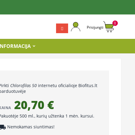
0
Prisijungti
INFORMACIJA
Pirkti
Chlorofilas 50
internetu oficialioje Biofitus.lt
parduotuvėje
20,70 €
KAINA
Pakuotėje 500 ml., kurių užtenka 1 mėn. kursui.
cal_shipping
Nemokamas siuntimas!