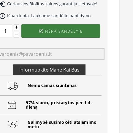
uro_symbol
Geriausios Biofitus kainos garantija Lietuvoje!
ccess_time
Išparduota. Laukiame sandėlio papildymo
NĖRA SANDĖLYJE

Informuokite Mane Kai Bus
Nemokamas siuntimas
97% siuntų pristatytos per 1 d.
dieną
Galimybė susimokėti atsiėmimo
metu