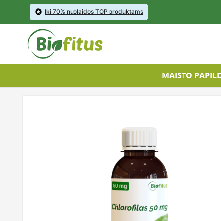

Iki 70% nuolaidos TOP produktams
MAISTO PAPIL