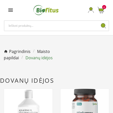
0

Pagrindinis
Maisto
papildai
Dovanų idėjos
DOVANŲ IDĖJOS