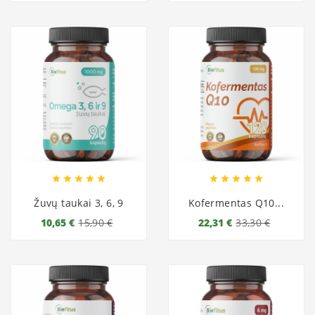










Žuvų taukai 3, 6, 9
Kofermentas Q10...
10,65 €
15,90 €
22,31 €
33,30 €