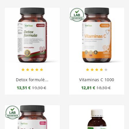










Detox formulė...
Vitaminas C 1000
13,51 €
19,30 €
12,81 €
18,30 €