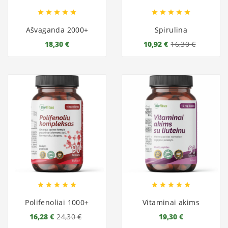










Ašvaganda 2000+
Spirulina
18,30 €
10,92 €
16,30 €










Polifenoliai 1000+
Vitaminai akims
16,28 €
24,30 €
19,30 €