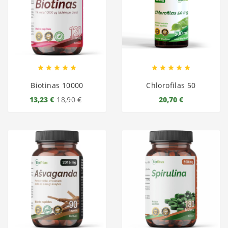










Biotinas 10000
Chlorofilas 50
13,23 €
18,90 €
20,70 €