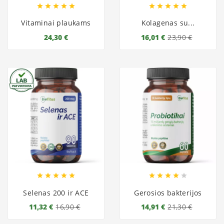










Vitaminai plaukams
Kolagenas su...
24,30 €
16,01 €
23,90 €










Selenas 200 ir ACE
Gerosios bakterijos
11,32 €
16,90 €
14,91 €
21,30 €