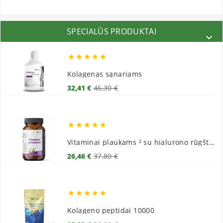
kaina
SPECIALŪS PRODUKTAI






Kolagenas sąnariams
Bazinė
Kaina
32,41 €
46,30 €
kaina





Vitaminai plaukams ² su hialurono rūgštimi
Bazinė
Kaina
26,46 €
37,80 €
kaina





Kolageno peptidai 10000