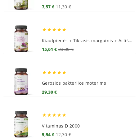
Bazinė
Kaina
7,57 €
11,30 €
kaina





Kiaulpienės + Tikrasis margainis + Artišokai
Bazinė
Kaina
15,61 €
23,30 €
kaina





Gerosios bakterijos moterims
Kaina
29,30 €





Vitaminas D 2000
Bazinė
Kaina
5,54 €
12,30 €