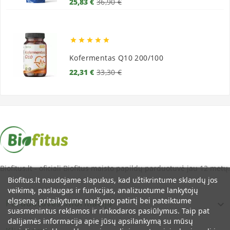
Bazinė
Kaina
25,83 €
36,90 €
kaina





Kofermentas Q10 200/100
Bazinė
Kaina
22,31 €
33,30 €
kaina
Biofitus.lt - oficiali Biofitus maisto papildų parduotuvė jau 12 metų.
Biofitus.lt naudojame slapukus, kad užtikrintume sklandų jos
veikimą, paslaugas ir funkcijas, analizuotume lankytojų
elgseną, pritaikytume naršymo patirtį bei pateiktume
Parduotuvės Informacija

suasmenintus reklamos ir rinkodaros pasiūlymus. Taip pat
dalijamės informacija apie jūsų apsilankymą su mūsų