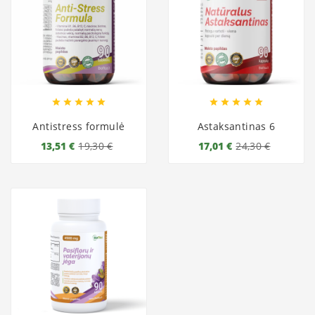










Antistress formulė
Astaksantinas 6
13,51 €
19,30 €
17,01 €
24,30 €