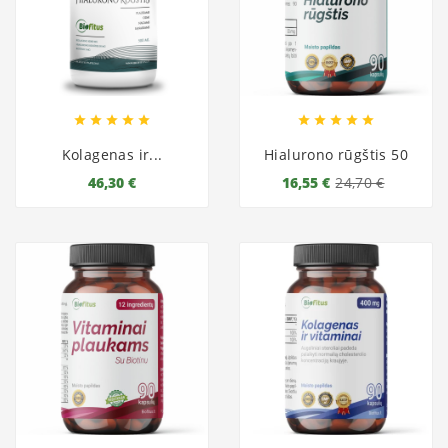










Kolagenas ir...
Hialurono rūgštis 50
46,30 €
16,55 €
24,70 €