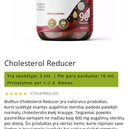
Cholesterol Reducer
Yra sandėlyje:
3 vnt. |
Per parą parduota:
18 vnt.
Pristatymas per 1–2 d. dienas.
ATSILIEPIMAI (45)





Biofitus Cholesterol Reducer yra natūralus produktas,
kurio sudėtyje esantys augaliniai steroliai padeda palaikyti
normalų cholesterolio kiekį kraujyje. Teigiamas poveikis
pasireiškia vartojant ne mažiau kaip 800 mg augalinių sterolių
per dieną. Šis produktas yra skirtas tiems, kurie rūpinasi savo
širdies ir kraujagyslių sveikata bei siekia palaikyti normalią