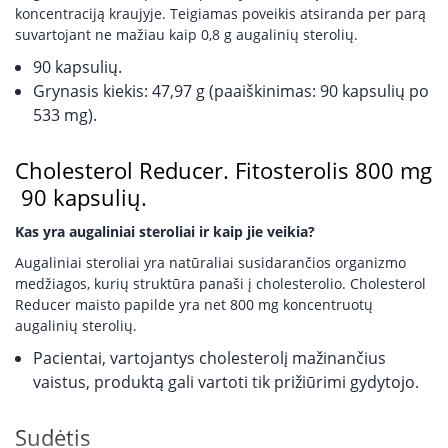
koncentraciją kraujyje. Teigiamas poveikis atsiranda per parą
suvartojant ne mažiau kaip 0,8 g augalinių sterolių.
90 kapsulių.
Grynasis kiekis: 47,97 g (paaiškinimas: 90 kapsulių po
533 mg).
Cholesterol Reducer. Fitosterolis 800 mg
90 kapsulių.
Kas yra augaliniai steroliai ir kaip jie veikia?
Augaliniai steroliai yra natūraliai susidarančios organizmo
medžiagos, kurių struktūra panaši į cholesterolio. Cholesterol
Reducer maisto papilde yra net 800 mg koncentruotų
augalinių sterolių.
Pacientai, vartojantys cholesterolį mažinančius
vaistus, produktą gali vartoti tik prižiūrimi gydytojo.
Sudėtis