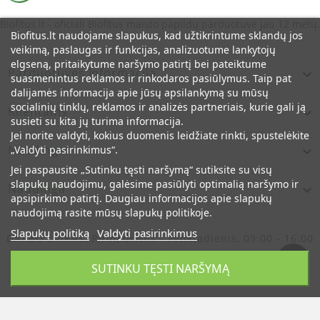
Biofitus.lt - oficiali Biofitus maisto papildų parduotuvė jau 12 metų.
Biofitus.lt naudojame slapukus, kad užtikrintume sklandų jos
veikimą, paslaugas ir funkcijas, analizuotume lankytojų
elgseną, pritaikytume naršymo patirtį bei pateiktume
Parduotuvės Informacija

suasmenintus reklamos ir rinkodaros pasiūlymus. Taip pat
dalijamės informacija apie jūsų apsilankymą su mūsų
socialinių tinklų, reklamos ir analizės partneriais, kurie gali ją
Klientams

susieti su kita jų turima informacija.
Jei norite valdyti, kokius duomenis leidžiate rinkti, spustelėkite
Naudinga
„Valdyti pasirinkimus“.

Jei paspausite „Sutinku tęsti naršymą“ sutiksite su visų
slapukų naudojimu, galėsime pasiūlyti optimalią naršymo ir
Naudinga

apsipirkimo patirtį. Daugiau informacijos apie slapukų
naudojimą rasite mūsų slapukų politikoje.
Slapukų politiką
Valdyti pasirinkimus
DARBO LAIKAS:
Pirmadienis - Penktadienis, 09:00 - 16:00
© Oficiali Biofitus Maisto Papildų Parduotuvė Lietuvoje
SUTINKU TĘSTI NARŠYMĄ
Jau 12 Metų