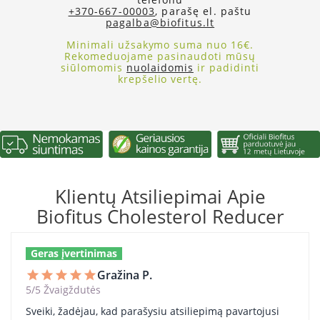
+370-667-00003
, parašę el. paštu
pagalba@biofitus.lt
Minimali užsakymo suma nuo 16€.
Rekomeduojame pasinaudoti mūsų
siūlomomis
nuolaidomis
ir padidinti
krepšelio vertę.
Klientų Atsiliepimai Apie
Biofitus Cholesterol Reducer
Geras įvertinimas
Gražina P.
star
star
star
star
star
5/5 Žvaigždutės
Sveiki, žadėjau, kad parašysiu atsiliepimą pavartojusi