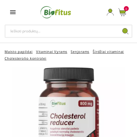
0

Maisto papildai
Vitaminai Vyrams
Senjorams
Širdžiai vitaminai
Cholesterolio kontrolei