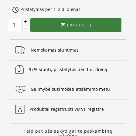
access_time
Pristatymas per 1–2 d. dienas.
Į KREPŠELĮ

Nemokamas siuntimas
97% siuntų pristatytos per 1 d. dieną
Galimybė susimokėti atsiėmimo metu
Produktai registruoti VMVT registre
Taip pat užsisakyti galite paskambinę
telefonu