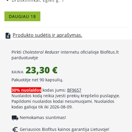
Druskininkai, Eglės g. 1
Girkalnis, Šėtupio g. 36
Griškabūdis, Alyvų g. 1
DAUGIAU 18
Joniškėlis, Vytauto g. 1
Kaunas, V. Krėvės pr. 43
Klaipėda, Mokyklos g. 13
Produkto sudėtis ir aprašymas.
description
Kruonis, Vilniaus g. 13
Mastaičiai, Mokslo g. 11
Pirkti
Cholesterol Reducer
internetu oficialioje Biofitus.lt
Elektrėnai, Taikos g. 4
parduotuvėje
Sasnava, Žaliosios g. 2-5
23,30 €
Seirijai, Vytauto g. 15
KAINA
Šakiai, V. Kudirkos g. 48
Pakuotėje net 90 kapsulių.
Šiauliai, Lyros g. 13
Šiauliai, Vilniaus g. 208
30% nuolaidos
kodas jums:
BF9657
Venta, Žemaičių g. 31
Nuolaidos kodą reikia įvesti prekių krepšelio puslapyje.
Papildomi nuolaidos kodai nesumuojami. Nuolaidos
Vilnius, Žolyno g. 2A
kodas galioja tik iki 2026-08-09.
Vilnius, Kęstučio g. 9
local_shipping
Nemokamas siuntimas!
euro_symbol
Geriausios Biofitus kainos garantija Lietuvoje!