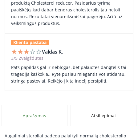
produktą Cholesterol reducer. Pasidarius tyrimą
paaiškėjo, kad dabar bendras cholesterolis jau netoli
normos. Rezultatai vienareikšmiškai pagerėjo. Ačiū už
veiksmingus produktus.
Kliento pastaba
Valdas K.
star
star
star
star_border
star_border
3/5 Žvaigždutės
Pats papildas gal ir neblogas, bet pakuotes dangtelis tai
tragedija kažkokia.. Ryte pusiau miegantis vos atidarau,
stringa pastoviai. Reikėjo į kitą indelį persipilti.
Aprašymas
Atsiliepimai
Augaliniai steroliai padeda palaikyti normalią cholesterolio