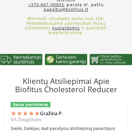
+370-667-00003
, parašę el. paštu
pagalba@biofitus.lt
Minimali užsakymo suma nuo 16€.
Rekomeduojame pasinaudoti mūsų
siūlomomis
nuolaidomis
ir padidinti
krepšelio vertę.
Klientų Atsiliepimai Apie
Biofitus Cholesterol Reducer
Geras įvertinimas
Gražina P.
star
star
star
star
star
5/5 Žvaigždutės
Sveiki, žadėjau, kad parašysiu atsiliepimą pavartojusi