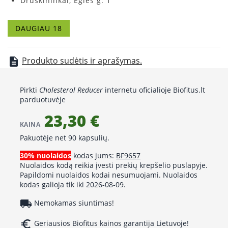
Druskininkai, Eglės g. 1
Girkalnis, Šėtupio g. 36
Griškabūdis, Alyvų g. 1
DAUGIAU 18
Joniškėlis, Vytauto g. 1
Kaunas, V. Krėvės pr. 43
Klaipėda, Mokyklos g. 13
Produkto sudėtis ir aprašymas.
description
Kruonis, Vilniaus g. 13
Mastaičiai, Mokslo g. 11
Pirkti
Cholesterol Reducer
internetu oficialioje Biofitus.lt
Elektrėnai, Taikos g. 4
parduotuvėje
Sasnava, Žaliosios g. 2-5
23,30 €
Seirijai, Vytauto g. 15
KAINA
Šakiai, V. Kudirkos g. 48
Pakuotėje net 90 kapsulių.
Šiauliai, Lyros g. 13
Šiauliai, Vilniaus g. 208
30% nuolaidos
kodas jums:
BF9657
Venta, Žemaičių g. 31
Nuolaidos kodą reikia įvesti prekių krepšelio puslapyje.
Papildomi nuolaidos kodai nesumuojami. Nuolaidos
Vilnius, Žolyno g. 2A
kodas galioja tik iki 2026-08-09.
Vilnius, Kęstučio g. 9
local_shipping
Nemokamas siuntimas!
euro_symbol
Geriausios Biofitus kainos garantija Lietuvoje!