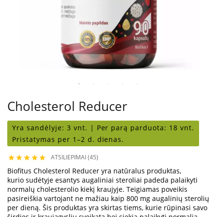
Cholesterol Reducer
Yra sandėlyje:
3 vnt. |
Per parą parduota:
18 vnt.
Pristatymas per 1–2 d. dienas.
ATSILIEPIMAI (45)





Biofitus Cholesterol Reducer yra natūralus produktas,
kurio sudėtyje esantys augaliniai steroliai padeda palaikyti
normalų cholesterolio kiekį kraujyje. Teigiamas poveikis
pasireiškia vartojant ne mažiau kaip 800 mg augalinių sterolių
per dieną. Šis produktas yra skirtas tiems, kurie rūpinasi savo
širdies ir kraujagyslių sveikata bei siekia palaikyti normalią