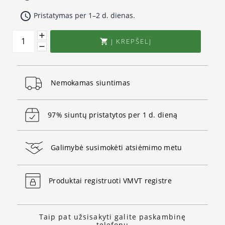
access_time
Pristatymas per 1–2 d. dienas.
Į KREPŠELĮ

Nemokamas siuntimas
97% siuntų pristatytos per 1 d. dieną
Galimybė susimokėti atsiėmimo metu
Produktai registruoti VMVT registre
Taip pat užsisakyti galite paskambinę
telefonu