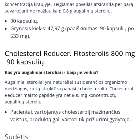
koncentraciją kraujyje. Teigiamas poveikis atsiranda per parą
suvartojant ne mažiau kaip 0,8 g augalinių sterolių.
90 kapsulių.
Grynasis kiekis: 47,97 g (paaiškinimas: 90 kapsulių po
533 mg).
Cholesterol Reducer. Fitosterolis 800 mg
90 kapsulių.
Kas yra augaliniai steroliai ir kaip jie veikia?
Augaliniai steroliai yra natūraliai susidarančios organizmo
medžiagos, kurių struktūra panaši į cholesterolio. Cholesterol
Reducer maisto papilde yra net 800 mg koncentruotų
augalinių sterolių.
Pacientai, vartojantys cholesterolį mažinančius
vaistus, produktą gali vartoti tik prižiūrimi gydytojo.
Sudėtis