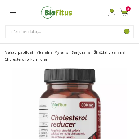
0

Maisto papildai
Vitaminai Vyrams
Senjorams
Širdžiai vitaminai
Cholesterolio kontrolei