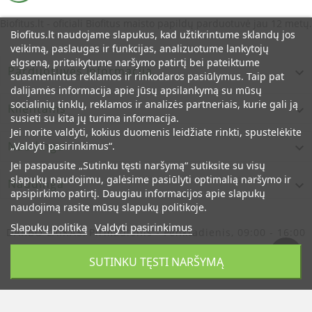
Biofitus.lt - oficiali Biofitus maisto papildų parduotuvė jau 12 metų.
Biofitus.lt naudojame slapukus, kad užtikrintume sklandų jos
veikimą, paslaugas ir funkcijas, analizuotume lankytojų
elgseną, pritaikytume naršymo patirtį bei pateiktume
Parduotuvės Informacija

suasmenintus reklamos ir rinkodaros pasiūlymus. Taip pat
dalijamės informacija apie jūsų apsilankymą su mūsų
socialinių tinklų, reklamos ir analizės partneriais, kurie gali ją
Klientams

susieti su kita jų turima informacija.
Jei norite valdyti, kokius duomenis leidžiate rinkti, spustelėkite
Naudinga
„Valdyti pasirinkimus“.

Jei paspausite „Sutinku tęsti naršymą“ sutiksite su visų
slapukų naudojimu, galėsime pasiūlyti optimalią naršymo ir
Naudinga

apsipirkimo patirtį. Daugiau informacijos apie slapukų
naudojimą rasite mūsų slapukų politikoje.
Slapukų politiką
Valdyti pasirinkimus
DARBO LAIKAS:
Pirmadienis - Penktadienis, 09:00 - 16:00
© Oficiali Biofitus Maisto Papildų Parduotuvė Lietuvoje
SUTINKU TĘSTI NARŠYMĄ
Jau 12 Metų