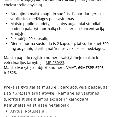
cholesterolio apykaitą.
Atnaujinta maisto papildo sudėtis. Dabar dar geresnis
veikliosios medžiagos pasisavinimas.
Maisto papildo sudėtyje esantys augaliniai steroliai
padeda palaikyti normalią cholesterolio koncentraciją
kraujyje.
Pakuotėje 90 kapsulių.
Dienos norma susideda iš 2 kapsulių, tai sudaro net 800
mg augalinių sterilių natūralios veikliosios medžiagos.
Maisto papildo registro numeris valstybinėje maisto ir
veterinarijos tarnyboje:
MP-260/23
.
Maisto tvarkytojo subjekto numeris VMVT: 69MTSPP-6703
ir 1323.
Prekę įsigyti galite mūsų el. parduotuvėje paspaudę
Dėti į krepšelį
arba atvykę į Ramunėlės vaistines
(Biofitus.lt skelbiamos akcijos ir kainodara
Ramunėlės vaistinėse negalioja):
Alytus, Rotušės al.