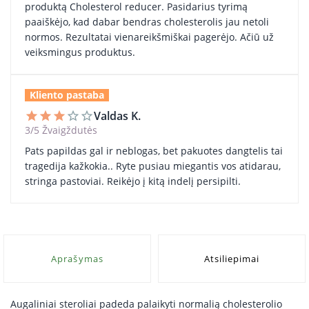
produktą Cholesterol reducer. Pasidarius tyrimą
paaiškėjo, kad dabar bendras cholesterolis jau netoli
normos. Rezultatai vienareikšmiškai pagerėjo. Ačiū už
veiksmingus produktus.
Kliento pastaba
Valdas K.
star
star
star
star_border
star_border
3/5 Žvaigždutės
Pats papildas gal ir neblogas, bet pakuotes dangtelis tai
tragedija kažkokia.. Ryte pusiau miegantis vos atidarau,
stringa pastoviai. Reikėjo į kitą indelį persipilti.
Aprašymas
Atsiliepimai
Augaliniai steroliai padeda palaikyti normalią cholesterolio