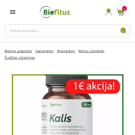
0

Maisto papildai
Sąnariams
Nuolaidos
Nervų sistemai
Širdžiai vitaminai