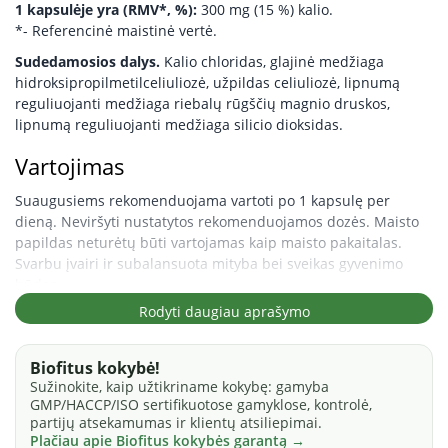
1 kapsulėje yra (RMV*, %):
300 mg (15 %) kalio.
*- Referencinė maistinė vertė.
Sudedamosios dalys.
Kalio chloridas, glajinė medžiaga
hidroksipropilmetilceliuliozė, užpildas celiuliozė, lipnumą
reguliuojanti medžiaga riebalų rūgščių magnio druskos,
lipnumą reguliuojanti medžiaga silicio dioksidas.
Vartojimas
Suaugusiems rekomenduojama vartoti po 1 kapsulę per
dieną. Neviršyti nustatytos rekomenduojamos dozės. Maisto
papildas neturėtų būti vartojamas kaip maisto pakaitalas.
Svarbu įvairi ir subalansuota mityba bei sveikas gyvenimo
būdas.
Rodyti daugiau aprašymo
Įspėjimai.
Maisto papildo nerekomenduojama vartoti
nėščioms moterims, žindyvėms, jaunesniems nei 18 metų
amžiaus vaikams, o taip pat jei pasireiškė alergija bet kuriai iš
Biofitus kokybė!
sudedamųjų dalių. Nevartoti, jeigu yra pažeista
Sužinokite, kaip užtikriname kokybę: gamyba
pakuotė. Laikyti vaikams nepasiekiamoje vietoje.
GMP/HACCP/ISO sertifikuotose gamyklose, kontrolė,
partijų atsekamumas ir klientų atsiliepimai.
Produkto kilmės šalis: ES.
Plačiau apie Biofitus kokybės garantą →