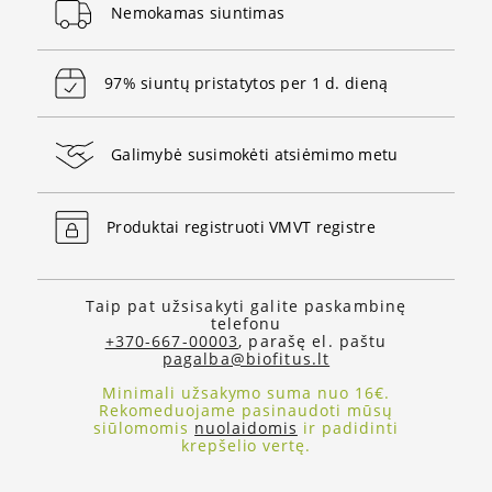
Nemokamas siuntimas
97% siuntų pristatytos per 1 d. dieną
Galimybė susimokėti atsiėmimo metu
Produktai registruoti VMVT registre
Taip pat užsisakyti galite paskambinę
telefonu
+370-667-00003
, parašę el. paštu
pagalba@biofitus.lt
Minimali užsakymo suma nuo 16€.
Rekomeduojame pasinaudoti mūsų
siūlomomis
nuolaidomis
ir padidinti
krepšelio vertę.