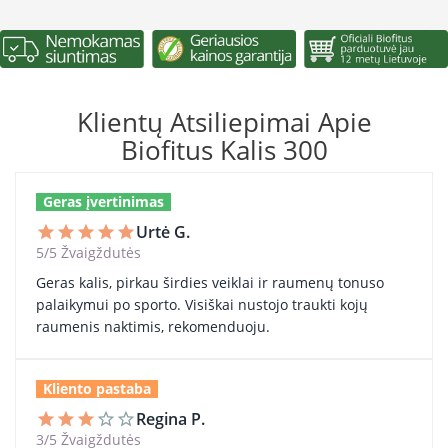
Klientų Atsiliepimai Apie
Biofitus Kalis 300
Geras įvertinimas
Urtė G.
star
star
star
star
star
5/5 Žvaigždutės
Geras kalis, pirkau širdies veiklai ir raumenų tonuso
palaikymui po sporto. Visiškai nustojo traukti kojų
raumenis naktimis, rekomenduoju.
Kliento pastaba
Regina P.
star
star
star
star_border
star_border
3/5 Žvaigždutės