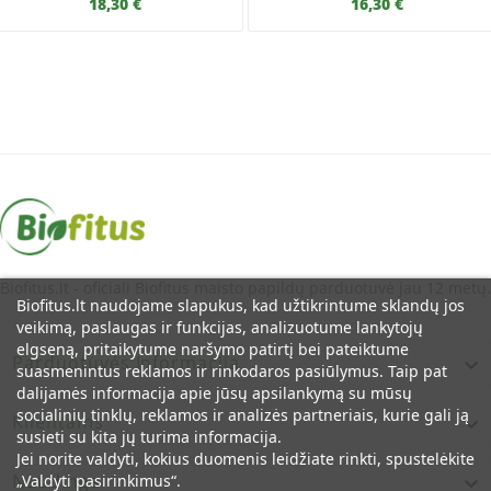
18,30 €
16,30 €
Biofitus.lt - oficiali Biofitus maisto papildų parduotuvė jau 12 metų.
Biofitus.lt naudojame slapukus, kad užtikrintume sklandų jos
veikimą, paslaugas ir funkcijas, analizuotume lankytojų
elgseną, pritaikytume naršymo patirtį bei pateiktume
Parduotuvės Informacija

suasmenintus reklamos ir rinkodaros pasiūlymus. Taip pat
dalijamės informacija apie jūsų apsilankymą su mūsų
socialinių tinklų, reklamos ir analizės partneriais, kurie gali ją
Klientams

susieti su kita jų turima informacija.
Jei norite valdyti, kokius duomenis leidžiate rinkti, spustelėkite
Naudinga
„Valdyti pasirinkimus“.
