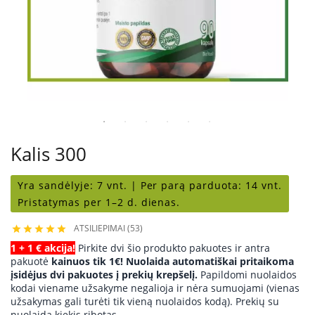
Kalis 300
Yra sandėlyje:
7 vnt. |
Per parą parduota:
14 vnt.
Pristatymas per 1–2 d. dienas.
ATSILIEPIMAI (53)





1 + 1 € akcija!
Pirkite dvi šio produkto pakuotes ir antra
pakuotė
kainuos tik 1€! Nuolaida automatiškai pritaikoma
įsidėjus dvi pakuotes į prekių krepšelį.
Papildomi nuolaidos
kodai viename užsakyme negalioja ir nėra sumuojami (vienas
užsakymas gali turėti tik vieną nuolaidos kodą). Prekių su
nuolaida kiekis ribotas.