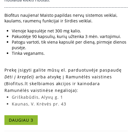
Biofitus naujiena! Maisto papildas nervų sistemos veiklai,
kaulams, raumenų funkcijai ir širdies veiklai.
Vienoje kapsulėje net 300 mg kalio.
Pakuotėje 90 kapsulių, kurių užtenka 3 mėn. vartojimui.
Patogu vartoti, tik viena kapsulė per dieną, pirmoje dienos
pusėje.
Tinka veganams.
Prekę įsigyti galite mūsų el. parduotuvėje paspaudę
Dėti į krepšelį
arba atvykę į Ramunėlės vaistines
(Biofitus.lt skelbiamos akcijos ir kainodara
Ramunėlės vaistinėse negalioja):
Griškabūdis, Alyvų g. 1
Kaunas, V. Krėvės pr. 43
Ukmergė, Anykščių g. 21
DAUGIAU 3