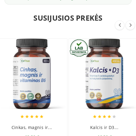
Produkto gamyba sertifikuota pagal GMP, HACCP, ISO
standartus.
SUSIJUSIOS PREKĖS












Cinkas, magnis ir...
Kalcis ir D3...