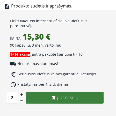
Produkto sudėtis ir aprašymas.
description
Pirkti
Kalis 300
internetu oficialioje Biofitus.lt
parduotuvėje
15,30 €
KAINA
90 kapsulių, 3 mėn. vartojimui.
1+1€ akcija
: antra pakuotė kainuoja tik 1€!
local_shipping
Nemokamas siuntimas!
euro_symbol
Geriausios Biofitus kainos garantija Lietuvoje!
access_time
Pristatymas per 1–2 d. dienas.
Į KREPŠELĮ
