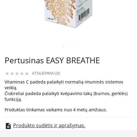
Pertusinas EASY BREATHE
ATSILIEPIMAI (0)





Vitaminas C padeda palaikyti normalią imuninės sistemos
veiklą.
Čiobreliai padeda palaikyti kvėpavimo takų (burnos, gerklės)
funkciją.
Produktas tinkamas vaikams nuo 4 metų amžiaus.
Produkto sudėtis ir aprašymas.
description