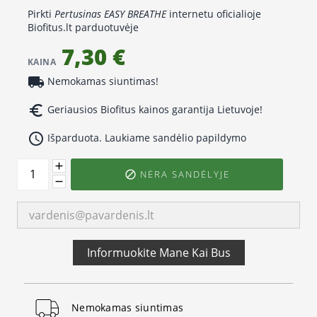
Pirkti
Pertusinas EASY BREATHE
internetu oficialioje
Biofitus.lt parduotuvėje
7,30 €
KAINA
local_shipping
Nemokamas siuntimas!
euro_symbol
Geriausios Biofitus kainos garantija Lietuvoje!
access_time
Išparduota. Laukiame sandėlio papildymo
NĖRA SANDĖLYJE

Informuokite Mane Kai Bus
Nemokamas siuntimas