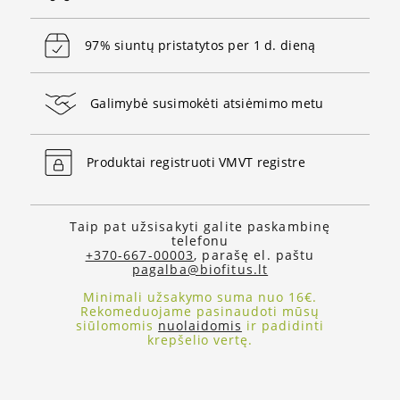
97% siuntų pristatytos per 1 d. dieną
Galimybė susimokėti atsiėmimo metu
Produktai registruoti VMVT registre
Taip pat užsisakyti galite paskambinę
telefonu
+370-667-00003
, parašę el. paštu
pagalba@biofitus.lt
Minimali užsakymo suma nuo 16€.
Rekomeduojame pasinaudoti mūsų
siūlomomis
nuolaidomis
ir padidinti
krepšelio vertę.