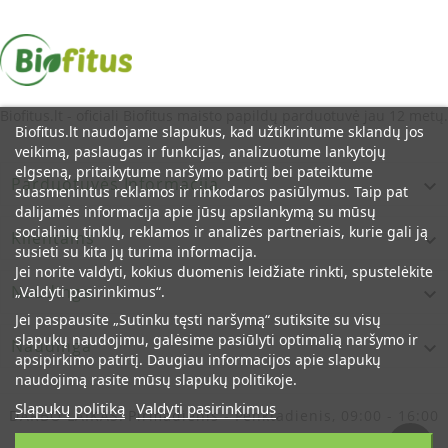
vartoti po 1 arbatinį šaukštelį (5 ml) sirupo 1 kartą per dieną.
Vyresniems nei 12 metų amžiaus vaikams ir suaugusiems
rekomenduojama vartoti po 1 arbatinį šaukštelį (5 ml) sirupo 3
kartus per dieną. Saugojimo metu gali susidaryti natūraliems
produktams būdingų nuosėdų, kurios nepablogina produkto
kokybės. Prieš vartojimą gerai supurtyti.
Biofitus.lt - oficiali Biofitus maisto papildų parduotuvė jau 12 metų.
Biofitus.lt naudojame slapukus, kad užtikrintume sklandų jos
Maisto papildas neturėtų būti vartojamas kaip maisto
veikimą, paslaugas ir funkcijas, analizuotume lankytojų
pakaitalas. Svarbu įvairi ir subalansuota mityba bei sveikas
elgseną, pritaikytume naršymo patirtį bei pateiktume
Parduotuvės Informacija

gyvenimo būdas.
suasmenintus reklamos ir rinkodaros pasiūlymus. Taip pat
dalijamės informacija apie jūsų apsilankymą su mūsų
Įspėjimai
socialinių tinklų, reklamos ir analizės partneriais, kurie gali ją
Klientams

susieti su kita jų turima informacija.
Maisto papildo nerekomenduojama vartoti jei pasireiškė
Jei norite valdyti, kokius duomenis leidžiate rinkti, spustelėkite
padidėjusio jautrumo reakcija bet kuriai iš produkto
Naudinga
„Valdyti pasirinkimus“.

sudedamųjų dalių. Nėščios moterys bei žindyvės dėl maisto
Jei paspausite „Sutinku tęsti naršymą“ sutiksite su visų
papildo vartojimo turėtų pasitarti su gydytoju.
slapukų naudojimu, galėsime pasiūlyti optimalią naršymo ir
Naudinga

apsipirkimo patirtį. Daugiau informacijos apie slapukų
Kita informacija
naudojimą rasite mūsų slapukų politikoje.
Gamintojas.
JSC ”Rīgas farmaceitiskā fabrika”, Ozolu iela 10,
Slapukų politiką
Valdyti pasirinkimus
DARBO LAIKAS:
Pirmadienis - Penktadienis, 09:00 - 16:00
Ziemeļu rajons, Ryga LV-1005, Latvija.
© Oficiali Biofitus Maisto Papildų Parduotuvė Lietuvoje