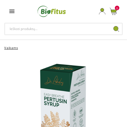
0

Vaikams