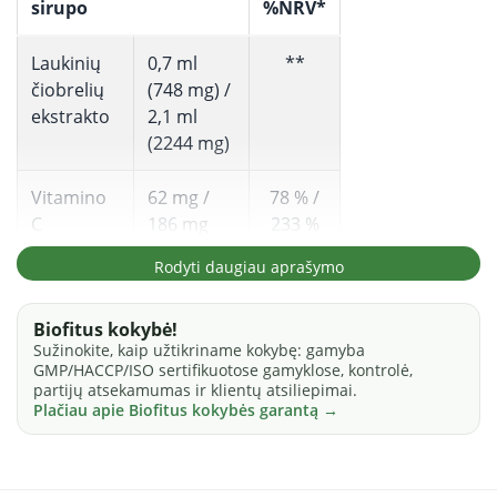
sirupo
%NRV*
Laukinių
0,7 ml
**
čiobrelių
(748 mg) /
ekstrakto
2,1 ml
(2244 mg)
Vitamino
62 mg /
78 % /
C
186 mg
233 %
Rodyti daugiau aprašymo
Sudedamosios dalys.
Išgrynintas vanduo, saldiklis ksilitolis,
Biofitus kokybė!
kalcio D-pantotenatas, nikotinamidas, cianokobalaminas,
Sužinokite, kaip užtikriname kokybę: gamyba
natrio riboflavin-5-fosfatas, piridoksino hidrochloridas,
GMP/HACCP/ISO sertifikuotose gamyklose, kontrolė,
tirštiklis ksantano derva, tiamino hidrochloridas, konservantas
partijų atsekamumas ir klientų atsiliepimai.
kalio sorbatas, saldiklis sukralozė, D-biotinas.
Plačiau apie Biofitus kokybės garantą →
Vartojimas
Vyresniems nei 4 metų amžiaus vaikams rekomenduojama