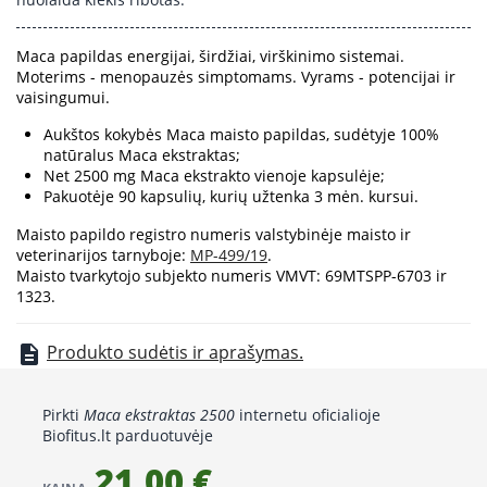
Maca papildas energijai, širdžiai, virškinimo sistemai.
Moterims - menopauzės simptomams. Vyrams - potencijai ir
vaisingumui.
Aukštos kokybės Maca maisto papildas, sudėtyje 100%
natūralus Maca ekstraktas;
Net 2500 mg Maca ekstrakto vienoje kapsulėje;
Pakuotėje 90 kapsulių, kurių užtenka 3 mėn. kursui.
Maisto papildo registro numeris valstybinėje maisto ir
veterinarijos tarnyboje:
MP-499/19
.
Maisto tvarkytojo subjekto numeris VMVT: 69MTSPP-6703 ir
1323.
Produkto sudėtis ir aprašymas.
description
Pirkti
Maca ekstraktas 2500
internetu oficialioje
Biofitus.lt parduotuvėje
21,00 €