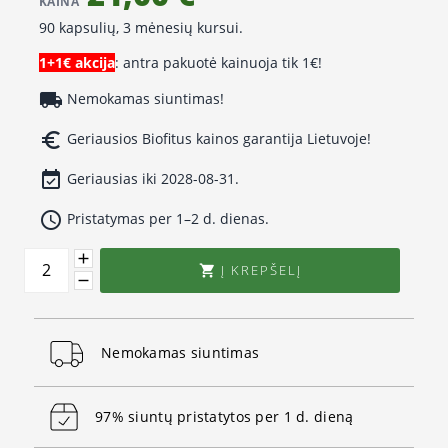
KAINA
90 kapsulių, 3 mėnesių kursui.
1+1€ akcija
: antra pakuotė kainuoja tik 1€!
local_shipping
Nemokamas siuntimas!
euro_symbol
Geriausios Biofitus kainos garantija Lietuvoje!
event_available
Geriausias iki 2028-08-31.
access_time
Pristatymas per 1–2 d. dienas.
Į KREPŠELĮ

Nemokamas siuntimas
97% siuntų pristatytos per 1 d. dieną