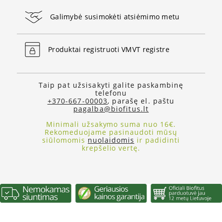
Galimybė susimokėti atsiėmimo metu
Produktai registruoti VMVT registre
Taip pat užsisakyti galite paskambinę
telefonu
+370-667-00003
, parašę el. paštu
pagalba@biofitus.lt
Minimali užsakymo suma nuo 16€.
Rekomeduojame pasinaudoti mūsų
siūlomomis
nuolaidomis
ir padidinti
krepšelio vertę.