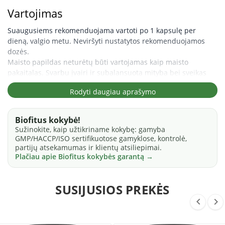
Vartojimas
Suaugusiems rekomenduojama vartoti po 1 kapsulę per
dieną, valgio metu. Neviršyti nustatytos rekomenduojamos
dozės.
Maisto papildas neturėtų būti vartojamas kaip maisto
pakaitalas. Svarbu įvairi ir subalansuota mityba bei sveikas
gyvenimo būdas.
Rodyti daugiau aprašymo
Laikyti kambario temperatūroje, originalioje pakuotėje,
sausoje, vaikams nepasiekiamoje vietoje.
Biofitus kokybė!
Produkto kilmės šalis: ES.
Sužinokite, kaip užtikriname kokybę: gamyba
Produkto gamyba sertifikuota pagal GMP, HACCP, ISO
GMP/HACCP/ISO sertifikuotose gamyklose, kontrolė,
standartus.
partijų atsekamumas ir klientų atsiliepimai.
Plačiau apie Biofitus kokybės garantą →
SUSIJUSIOS PREKĖS

