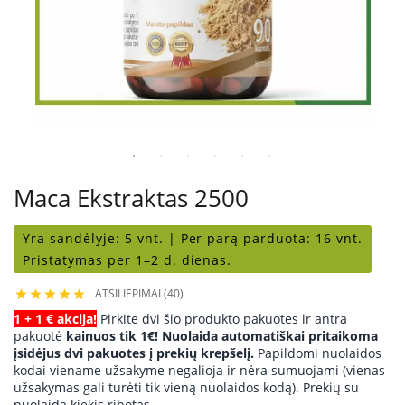
Maca Ekstraktas 2500
Yra sandėlyje:
5 vnt. |
Per parą parduota:
16 vnt.
Pristatymas per 1–2 d. dienas.
ATSILIEPIMAI (40)





1 + 1 € akcija!
Pirkite dvi šio produkto pakuotes ir antra
pakuotė
kainuos tik 1€! Nuolaida automatiškai pritaikoma
įsidėjus dvi pakuotes į prekių krepšelį.
Papildomi nuolaidos
kodai viename užsakyme negalioja ir nėra sumuojami (vienas
užsakymas gali turėti tik vieną nuolaidos kodą). Prekių su
nuolaida kiekis ribotas.