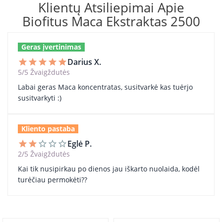
Klientų Atsiliepimai Apie
Biofitus Maca Ekstraktas 2500
Geras įvertinimas
Darius X.
star
star
star
star
star
5/5 Žvaigždutės
Labai geras Maca koncentratas, susitvarkė kas tuėrjo
susitvarkyti :)
Kliento pastaba
Eglė P.
star
star
star_border
star_border
star_border
2/5 Žvaigždutės
Kai tik nusipirkau po dienos jau iškarto nuolaida, kodėl
turėčiau permokėti??