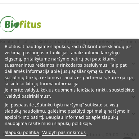
Biofitus.lt - oficiali Biofitus maisto papildų parduotuvė jau 12 metų.
Biofitus.lt naudojame slapukus, kad užtikrintume sklandų jos
veikimą, paslaugas ir funkcijas, analizuotume lankytojų
elgseną, pritaikytume naršymo patirtį bei pateiktume
Parduotuvės Informacija

suasmenintus reklamos ir rinkodaros pasiūlymus. Taip pat
dalijamės informacija apie jūsų apsilankymą su mūsų
socialinių tinklų, reklamos ir analizės partneriais, kurie gali ją
Klientams

susieti su kita jų turima informacija.
Jei norite valdyti, kokius duomenis leidžiate rinkti, spustelėkite
Naudinga
„Valdyti pasirinkimus“.

Jei paspausite „Sutinku tęsti naršymą“ sutiksite su visų
slapukų naudojimu, galėsime pasiūlyti optimalią naršymo ir
Naudinga

apsipirkimo patirtį. Daugiau informacijos apie slapukų
naudojimą rasite mūsų slapukų politikoje.
Slapukų politiką
Valdyti pasirinkimus
DARBO LAIKAS:
Pirmadienis - Penktadienis, 09:00 - 16:00