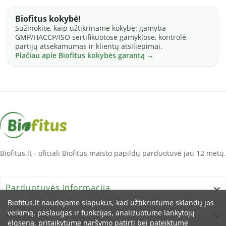
Biofitus kokybė!
Sužinokite, kaip užtikriname kokybę: gamyba
GMP/HACCP/ISO sertifikuotose gamyklose, kontrolė,
partijų atsekamumas ir klientų atsiliepimai.
Plačiau apie Biofitus kokybės garantą →
Biofitus.lt - oficiali Biofitus maisto papildų parduotuvė jau 12 metų.
Parduotuvės Informacija

Biofitus.lt naudojame slapukus, kad užtikrintume sklandų jos
veikimą, paslaugas ir funkcijas, analizuotume lankytojų
Klientams

elgseną, pritaikytume naršymo patirtį bei pateiktume