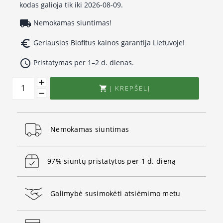
kodas galioja tik iki 2026-08-09.
local_shipping
Nemokamas siuntimas!
euro_symbol
Geriausios Biofitus kainos garantija Lietuvoje!
access_time
Pristatymas per 1–2 d. dienas.
Į KREPŠELĮ

Nemokamas siuntimas
97% siuntų pristatytos per 1 d. dieną
Galimybė susimokėti atsiėmimo metu