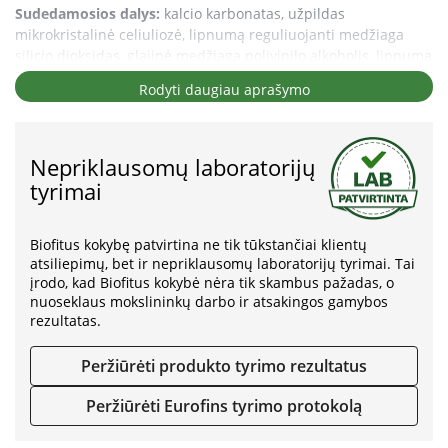
Sudedamosios dalys:
kalcio karbonatas, užpildas
mikrokristalinė celiuliozė, lipnumą reguliuojanti medžiaga
silicio dioksidas, glajinė medžiaga polivinilo alkoholis, lipnumą
reguliuojanti medžiaga riebalų rūgščių magnio druskos,
Rodyti daugiau aprašymo
cholekalciferolis.
Vartojimas
Nepriklausomų laboratorijų
Suaugusiems žmonėms rekomenduojama vartoti 1-2 tabletes
tyrimai
per dieną. Neviršyti nustatytos rekomenduojamos dozės.
Maisto papildas neturėtų būti vartojamas kaip maisto
pakaitalas. Svarbu įvairi ir subalansuota mityba bei sveikas
Biofitus kokybę patvirtina ne tik tūkstančiai klientų
gyvenimo būdas.
atsiliepimų, bet ir nepriklausomų laboratorijų tyrimai. Tai
Laikyti kambario temperatūroje, originalioje pakuotėje,
įrodo, kad Biofitus kokybė nėra tik skambus pažadas, o
sausoje, vaikams nepasiekiamoje vietoje.
nuoseklaus mokslininkų darbo ir atsakingos gamybos
rezultatas.
Produkto kilmės šalis: ES.
Produkto gamyba sertifikuota pagal GMP, HACCP, ISO
Peržiūrėti produkto tyrimo rezultatus
standartus.
Peržiūrėti Eurofins tyrimo protokolą