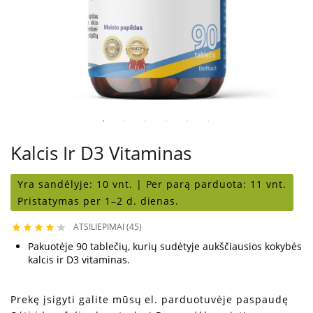
Kalcis Ir D3 Vitaminas
Yra sandėlyje:
10 vnt. |
Per parą parduota:
11 vnt.
Pristatymas per 1–2 d. dienas.
ATSILIEPIMAI (45)





Pakuotėje 90 tablečių, kurių sudėtyje aukščiausios kokybės
kalcis ir D3 vitaminas.
Prekę įsigyti galite mūsų el. parduotuvėje paspaudę