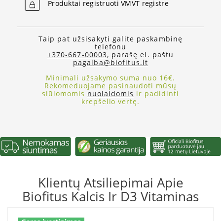
Produktai registruoti VMVT registre
Taip pat užsisakyti galite paskambinę
telefonu
+370-667-00003
, parašę el. paštu
pagalba@biofitus.lt
Minimali užsakymo suma nuo 16€.
Rekomeduojame pasinaudoti mūsų
siūlomomis
nuolaidomis
ir padidinti
krepšelio vertę.
Klientų Atsiliepimai Apie
Biofitus Kalcis Ir D3 Vitaminas