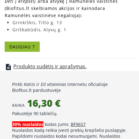
Dėti į krepšelį
arba atvykę į Ramunėlės vaistines
(Biofitus.lt skelbiamos akcijos ir kainodara
Ramunėlės vaistinėse negalioja):
Grinkiškis, Tilto g. 13
Griškabūdis, Alyvų g. 1
Kaunas, V. Krėvės pr. 43
Klaipėda, Mokyklos g. 13
DAUGIAU 7
Šakiai, V. Kudirkos g. 48
Šiauliai, Vilniaus g. 208
Vilnius, Žolyno g. 2A
Produkto sudėtis ir aprašymas.
description
Pirkti
Kalcis ir D3 vitaminas
internetu oficialioje
Biofitus.lt parduotuvėje
16,30 €
KAINA
Pakuotėje 90 tablečių.
30% nuolaidos
kodas jums:
BF9657
Nuolaidos kodą reikia įvesti prekių krepšelio puslapyje.
Papildomi nuolaidos kodai nesumuojami. Nuolaidos