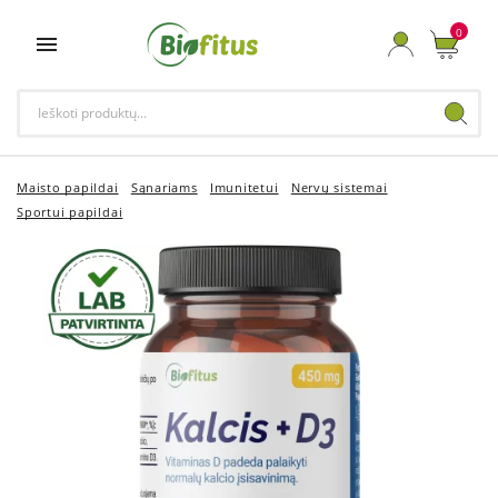
0

Maisto papildai
Sąnariams
Imunitetui
Nervų sistemai
Sportui papildai