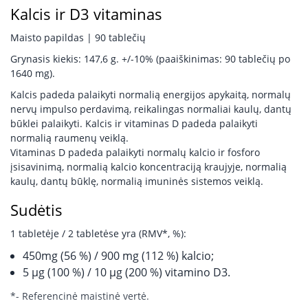
Kalcis ir D3 vitaminas
Maisto papildas | 90 tablečių
Grynasis kiekis: 147,6 g. +/-10% (paaiškinimas: 90 tablečių po
1640 mg).
Kalcis padeda palaikyti normalią energijos apykaitą, normalų
nervų impulso perdavimą, reikalingas normaliai kaulų, dantų
būklei palaikyti. Kalcis ir vitaminas D padeda palaikyti
normalią raumenų veiklą.
Vitaminas D padeda palaikyti normalų kalcio ir fosforo
įsisavinimą, normalią kalcio koncentraciją kraujyje, normalią
kaulų, dantų būklę, normalią imuninės sistemos veiklą.
Sudėtis
1 tabletėje / 2 tabletėse yra (RMV*, %):
450mg (56 %) / 900 mg (112 %) kalcio;
5 µg (100 %) / 10 µg (200 %) vitamino D3.
*- Referencinė maistinė vertė.