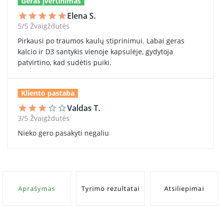
Geras įvertinimas
Elena S.
star
star
star
star
star
5/5 Žvaigždutės
Pirkausi po traumos kaulų stiprinimui. Labai geras
kalcio ir D3 santykis vienoje kapsulėje, gydytoja
patvirtino, kad sudėtis puiki.
Kliento pastaba
Valdas T.
star
star
star
star_border
star_border
3/5 Žvaigždutės
Nieko gero pasakyti negaliu
Aprašymas
Tyrimo rezultatai
Atsiliepimai