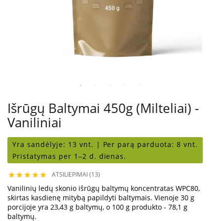
Išrūgų Baltymai 450g (milteliai) -
Vaniliniai
Yra sandėlyje:
13 vnt. |
Per parą parduota:
8 vnt.
Pristatymas per 1–2 d. dienas.
ATSILIEPIMAI (13)





Vanilinių ledų skonio išrūgų baltymų koncentratas WPC80,
skirtas kasdienę mitybą papildyti baltymais. Vienoje 30 g
porcijoje yra 23,43 g baltymų, o 100 g produkto - 78,1 g
baltymų.