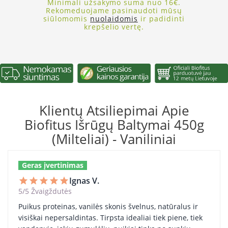
Minimali užsakymo suma nuo 16€.
Rekomeduojame pasinaudoti mūsų
siūlomomis
nuolaidomis
ir padidinti
krepšelio vertę.
Klientų Atsiliepimai Apie
Biofitus Išrūgų Baltymai 450g
(milteliai) - Vaniliniai
Geras įvertinimas
Ignas V.
star
star
star
star
star
5/5 Žvaigždutės
Puikus proteinas, vanilės skonis švelnus, natūralus ir
visiškai nepersaldintas. Tirpsta idealiai tiek piene, tiek