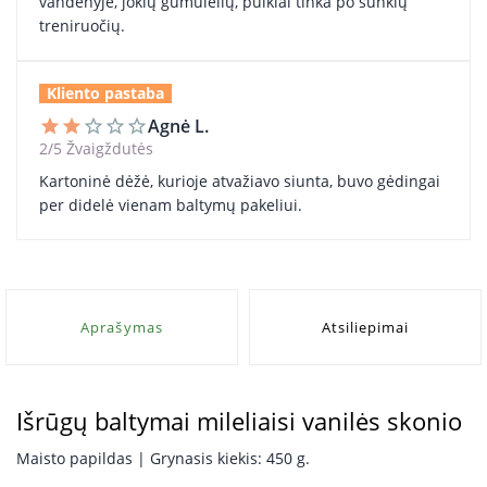
vandenyje, jokių gumulėlių, puikiai tinka po sunkių
treniruočių.
Kliento pastaba
Agnė L.
star
star
star_border
star_border
star_border
2/5 Žvaigždutės
Kartoninė dėžė, kurioje atvažiavo siunta, buvo gėdingai
per didelė vienam baltymų pakeliui.
Aprašymas
Atsiliepimai
Išrūgų baltymai mileliaisi vanilės skonio
Maisto papildas | Grynasis kiekis: 450 g.