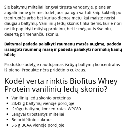
Šie baltymų milteliai lengvai tirpsta vandenyje, piene ar
augaliniame gėrime, todėl juos patogu vartoti kaip kokteilį po
treniruotės arba bet kuriuo dienos metu, kai maiste norisi
daugiau baltymų. Vanilinių ledų skonis tinka tiems, kurie nori
ne tik papildyti mitybą proteinu, bet ir mėgautis švelniu,
desertą primenančiu skoniu.
Baltymai padeda palaikyti raumenų masės augimą, padeda
išsaugoti raumenų masę ir padeda palaikyti normalią kaulų
būklę.
Produkto sudėtyje naudojamas išrūgų baltymų koncentratas
iš pieno. Produkte nėra pridėtinio cukraus.
Kodėl verta rinktis Biofitus Whey
Protein vanilinių ledų skonio?
Vanilinių ledų skonio proteinas
23,43 g baltymų vienoje porcijoje
Išrūgų baltymų koncentratas WPC80
Lengvai tirpstantys milteliai
Be pridėtinio cukraus
5,6 g BCAA vienoje porcijoje