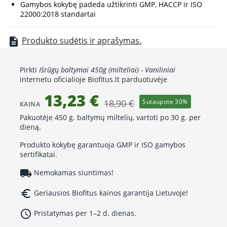
Gamybos kokybę padeda užtikrinti GMP, HACCP ir ISO
22000:2018 standartai
Produkto sudėtis ir aprašymas.
description
Pirkti
Išrūgų baltymai 450g (milteliai) - Vaniliniai
internetu oficialioje Biofitus.lt parduotuvėje
13,23 €
18,90 €
Sutaupote 30%
KAINA
Pakuotėje 450 g. baltymų miltelių, vartoti po 30 g. per
dieną.
Produkto kokybę garantuoja GMP ir ISO gamybos
sertifikatai.
local_shipping
Nemokamas siuntimas!
euro_symbol
Geriausios Biofitus kainos garantija Lietuvoje!
access_time
Pristatymas per 1–2 d. dienas.