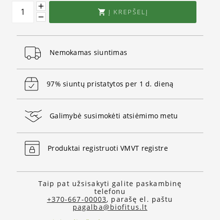
Į KREPŠELĮ

Nemokamas siuntimas
97% siuntų pristatytos per 1 d. dieną
Galimybė susimokėti atsiėmimo metu
Produktai registruoti VMVT registre
Taip pat užsisakyti galite paskambinę
telefonu
+370-667-00003
, parašę el. paštu
pagalba@biofitus.lt