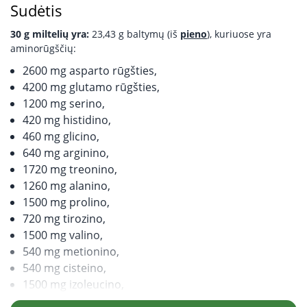
Sudėtis
30 g miltelių yra:
23,43 g baltymų (iš
pieno
), kuriuose yra
aminorūgščių:
2600 mg asparto rūgšties,
4200 mg glutamo rūgšties,
1200 mg serino,
420 mg histidino,
460 mg glicino,
640 mg arginino,
1720 mg treonino,
1260 mg alanino,
1500 mg prolino,
720 mg tirozino,
1500 mg valino,
540 mg metionino,
540 mg cisteino,
1500 mg izoleucino,
2580 mg leucino,