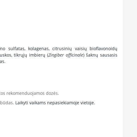
ino sulfatas, kolagenas, citrusinių vaisių bioflavonoidų
skos, tikrųjų imbierų (
Zingiber officinale
) šaknų sausasis
as.
tytos rekomenduojamos dozės.
o būdas.
Laikyti vaikams nepasiekiamoje vietoje.