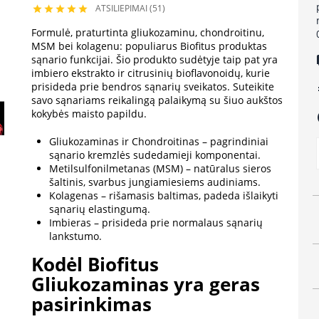
ATSILIEPIMAI (51)





Formulė, praturtinta gliukozaminu, chondroitinu,
MSM bei kolagenu: populiarus Biofitus produktas
lo
sąnario funkcijai. Šio produkto sudėtyje taip pat yra
imbiero ekstrakto ir citrusinių bioflavonoidų, kurie
prisideda prie bendros sąnarių sveikatos. Suteikite
e
savo sąnariams reikalingą palaikymą su šiuo aukštos
kokybės maisto papildu.
a
Gliukozaminas ir Chondroitinas – pagrindiniai
sąnario kremzlės sudedamieji komponentai.
Metilsulfonilmetanas (MSM) – natūralus sieros
šaltinis, svarbus jungiamiesiems audiniams.
Kolagenas – rišamasis baltimas, padeda išlaikyti
sąnarių elastingumą.
Imbieras – prisideda prie normalaus sąnarių
lankstumo.
Kodėl Biofitus
Gliukozaminas yra geras
pasirinkimas