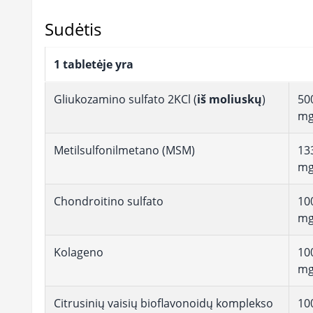
Sudėtis
1 tabletėje yra
Gliukozamino sulfato 2KCl (
iš moliuskų
)
50
m
Metilsulfonilmetano (MSM)
13
m
Chondroitino sulfato
10
m
Kolageno
10
m
Citrusinių vaisių bioflavonoidų komplekso
10