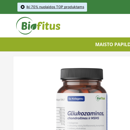

Iki 70% nuolaidos TOP produktams
MAISTO PAPIL