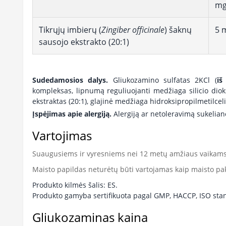
m
Tikrųjų imbierų (
Zingiber officinale
) šaknų
5 
sausojo ekstrakto (20:1)
Sudedamosios dalys.
Gliukozamino sulfatas 2KCl (
iš
kompleksas, lipnumą reguliuojanti medžiaga silicio diok
ekstraktas (20:1), glajinė medžiaga hidroksipropilmetilcel
Įspėjimas apie alergiją.
Alergiją ar netoleravimą sukelia
Vartojimas
Suaugusiems ir vyresniems nei 12 metų amžiaus vaikams
Maisto papildas neturėtų būti vartojamas kaip maisto pak
Produkto kilmės šalis: ES.
Produkto gamyba sertifikuota pagal GMP, HACCP, ISO sta
Gliukozaminas kaina