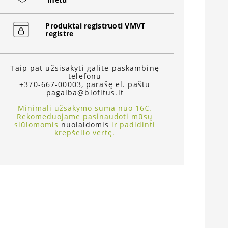
Produktai registruoti VMVT
registre
Taip pat užsisakyti galite paskambinę
telefonu
+370-667-00003
, parašę el. paštu
pagalba@biofitus.lt
Minimali užsakymo suma nuo 16€.
Rekomeduojame pasinaudoti mūsų
siūlomomis
nuolaidomis
ir padidinti
krepšelio vertę.