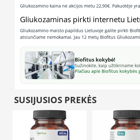
Gliukozamino kaina ne akcijos metu 22,90€. Pakuotėje yra
Gliukozaminas pirkti internetu Lie
Gliukozamino maisto papildus Lietuvoje galite pirkti Biof
atsiunčiame nemokamai. Jau 12 metų Biofitus Gliukozaminas
Biofitus kokybė!
Sužinokite, kaip užtikriname k
Plačiau apie Biofitus kokybės
SUSIJUSIOS PREKĖS