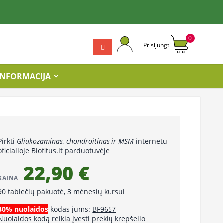
0
Prisijungti
INFORMACIJA
Pirkti
Gliukozaminas, chondroitinas ir MSM
internetu
oficialioje Biofitus.lt parduotuvėje
22,90 €
KAINA
90 tablečių pakuotė, 3 mėnesių kursui
30% nuolaidos
kodas jums:
BF9657
Nuolaidos kodą reikia įvesti prekių krepšelio