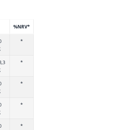
%NRV*
0
*
g
3,3
*
g
0
*
g
0
*
g
0
*