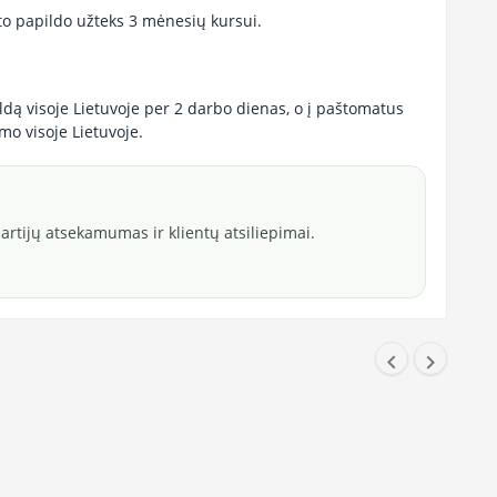
sto papildo užteks 3 mėnesių kursui.
ldą visoje Lietuvoje per 2 darbo dienas, o į paštomatus
mo visoje Lietuvoje.
rtijų atsekamumas ir klientų atsiliepimai.

