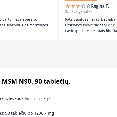
Regina T.
star
star
star
star_border
star_border
3/5 Žvaigždutės
ų vartojimo nebėra to
Pats papildas geras, bet labai
isos svarbiausios medžiagos
užsisakyti iškart didesnį kiekį,
Pasirūpinkit didesniais likučia
 MSM N90. 90 tablečių.
 kremzlės sudedamosios dalys.
as: 90 tablečių po 1286,7 mg).