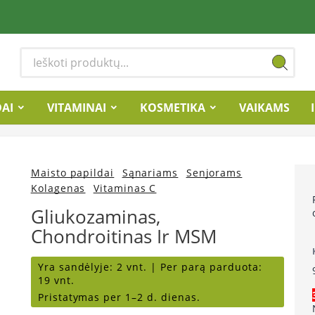
DAI
VITAMINAI
KOSMETIKA
VAIKAMS
Maisto papildai
Sąnariams
Senjorams
Kolagenas
Vitaminas C
Gliukozaminas,
Chondroitinas Ir MSM
Yra sandėlyje:
2 vnt. |
Per parą parduota:
19 vnt.
Pristatymas per 1–2 d. dienas.