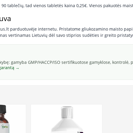
 90 tablečių, tad vienos tabletės kaina 0,25€. Vienos pakuotės mai
tuva
itus.lt parduotuvėje internetu. Pristatome gliukozamino maisto papi
 vertinamas Lietuvių dėl savo stiprios sudėties ir greito pristaty
okybę: gamyba GMP/HACCP/ISO sertifikuotose gamyklose, kontrolė, pa
 garantą →