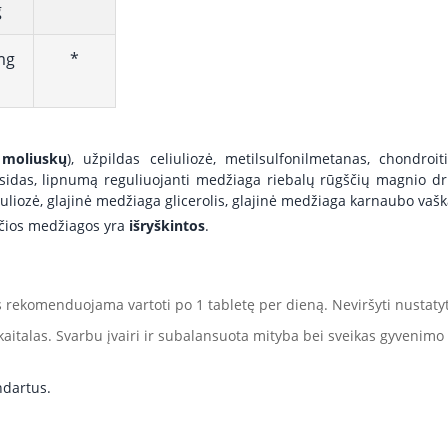
g
mg
*
 moliuskų
), užpildas celiuliozė, metilsulfonilmetanas, chondroit
sidas, lipnumą reguliuojanti medžiaga riebalų rūgščių magnio dru
iuliozė, glajinė medžiaga glicerolis, glajinė medžiaga karnaubo vašk
nčios medžiagos yra
išryškintos
.
 rekomenduojama vartoti po 1 tabletę per dieną. Neviršyti nusta
aitalas. Svarbu įvairi ir subalansuota mityba bei sveikas gyvenim
ndartus.