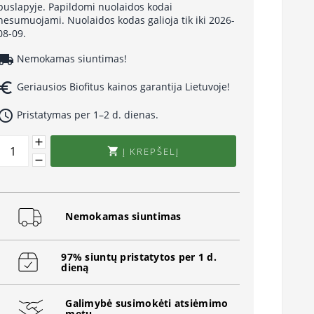
puslapyje. Papildomi nuolaidos kodai
nesumuojami. Nuolaidos kodas galioja tik iki 2026-
08-09.
cal_shipping
Nemokamas siuntimas!
uro_symbol
Geriausios Biofitus kainos garantija Lietuvoje!
ccess_time
Pristatymas per 1–2 d. dienas.
Į KREPŠELĮ

Nemokamas siuntimas
97% siuntų pristatytos per 1 d.
dieną
Galimybė susimokėti atsiėmimo
metu