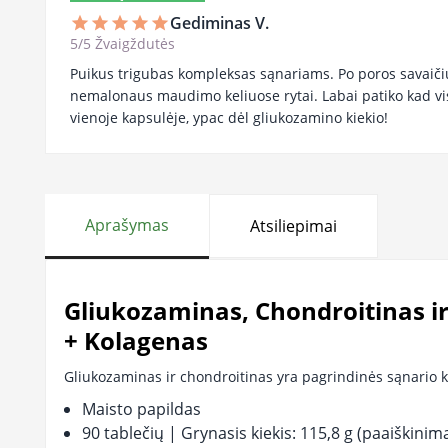
Gediminas V.
star
star
star
star
star
5/5 Žvaigždutės
Puikus trigubas kompleksas sąnariams. Po poros savaiči
nemalonaus maudimo keliuose rytai. Labai patiko kad v
vienoje kapsulėje, ypac dėl gliukozamino kiekio!
Aprašymas
Atsiliepimai
Gliukozaminas, Chondroitinas ir
+ Kolagenas
Gliukozaminas ir chondroitinas yra pagrindinės sąnario
Maisto papildas
90 tablečių | Grynasis kiekis: 115,8 g (paaiškinim