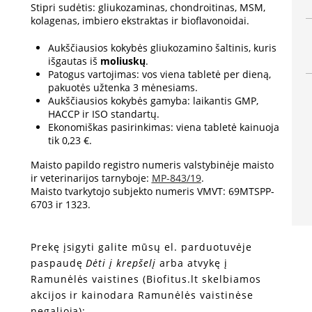
Stipri sudėtis: gliukozaminas, chondroitinas, MSM,
kolagenas, imbiero ekstraktas ir bioflavonoidai.
Aukščiausios kokybės gliukozamino šaltinis, kuris
išgautas iš
moliuskų
.
Patogus vartojimas: vos viena tabletė per dieną,
pakuotės užtenka 3 mėnesiams.
Aukščiausios kokybės gamyba: laikantis GMP,
HACCP ir ISO standartų.
Ekonomiškas pasirinkimas: viena tabletė kainuoja
tik 0,23 €.
Maisto papildo registro numeris valstybinėje maisto
ir veterinarijos tarnyboje:
MP-843/19
.
Maisto tvarkytojo subjekto numeris VMVT: 69MTSPP-
6703 ir 1323.
Prekę įsigyti galite mūsų el. parduotuvėje
paspaudę
Dėti į krepšelį
arba atvykę į
Ramunėlės vaistines (Biofitus.lt skelbiamos
akcijos ir kainodara Ramunėlės vaistinėse
negalioja):