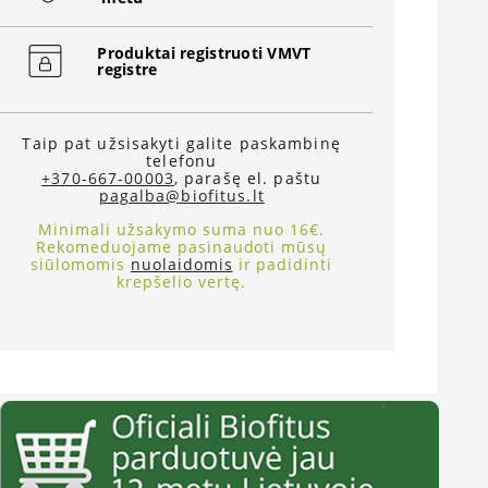
Produktai registruoti VMVT
registre
Taip pat užsisakyti galite paskambinę
telefonu
+370-667-00003
, parašę el. paštu
pagalba@biofitus.lt
Minimali užsakymo suma nuo 16€.
Rekomeduojame pasinaudoti mūsų
siūlomomis
nuolaidomis
ir padidinti
krepšelio vertę.