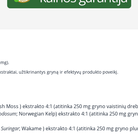
 mg).
traktai, užtikrinantys gryną ir efektyvų produkto poveikį.
rish Moss ) ekstrakto 4:1 (atitinka 250 mg gryno vaistinių dreb
nodosum
; Norwegian Kelp) ekstrakto 4:1 (atitinka 250 mg gr
 Suringar
; Wakame ) ekstrakto 4:1 (atitinka 250 mg gryno plu