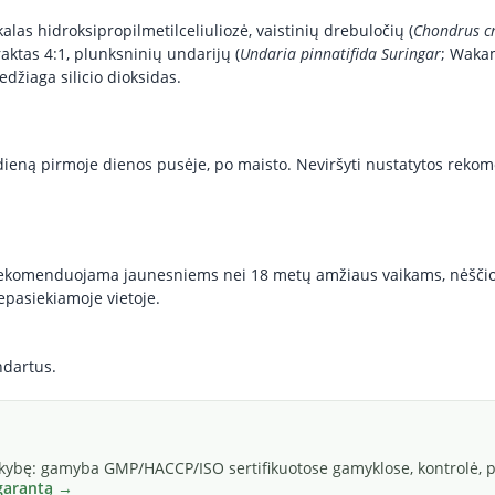
alas hidroksipropilmetilceliuliozė, vaistinių drebuločių (
Chondrus c
aktas 4:1, plunksninių undarijų (
Undaria pinnatifida Suringar
; Wakam
džiaga silicio dioksidas.
eną pirmoje dienos pusėje, po maisto. Neviršyti nustatytos reko
erekomenduojama jaunesniems nei 18 metų amžiaus vaikams, nėščiom
epasiekiamoje vietoje.
ndartus.
okybę: gamyba GMP/HACCP/ISO sertifikuotose gamyklose, kontrolė, pa
 garantą →