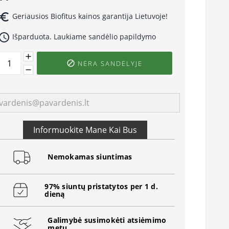
uro_symbol
Geriausios Biofitus kainos garantija Lietuvoje!
ccess_time
Išparduota. Laukiame sandėlio papildymo
NĖRA SANDĖLYJE

Informuokite Mane Kai Bus
Nemokamas siuntimas
97% siuntų pristatytos per 1 d.
dieną
Galimybė susimokėti atsiėmimo
metu