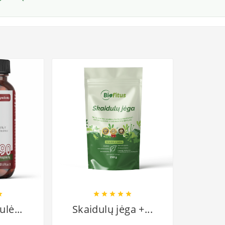






lė...
Skaidulų jėga +...