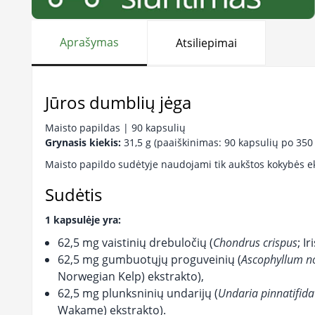
Aprašymas
Atsiliepimai
Jūros dumblių jėga
Maisto papildas | 90 kapsulių
Grynasis kiekis:
31,5 g (paaiškinimas: 90 kapsulių po 350
Maisto papildo sudėtyje naudojami tik aukštos kokybės eks
Sudėtis
1 kapsulėje yra:
62,5 mg vaistinių drebuločių (
Chondrus crispus
; I
62,5 mg gumbuotųjų proguveinių (
Ascophyllum 
Norwegian Kelp) ekstrakto),
62,5 mg plunksninių undarijų (
Undaria pinnatifida
Wakame) ekstrakto).