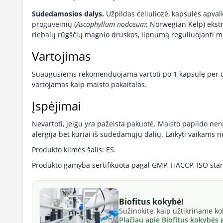
Sudedamosios dalys.
Užpildas celiuliozė, kapsulės apvalk
proguveinių (
Ascophyllum nodosum
; Norwegian Kelp) ekstr
riebalų rūgščių magnio druskos, lipnumą reguliuojanti me
Vartojimas
Suaugusiems rekomenduojama vartoti po 1 kapsulę per di
vartojamas kaip maisto pakaitalas.
Įspėjimai
Nevartoti, jeigu yra pažeista pakuotė. Maisto papildo n
alergija bet kuriai iš sudedamųjų dalių. Laikyti vaikams n
Produkto kilmės šalis: ES.
Produkto gamyba sertifikuota pagal GMP, HACCP, ISO sta
Biofitus kokybė!
Sužinokite, kaip užtikriname k
Plačiau apie Biofitus kokybės