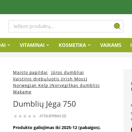
DAI
VITAMINAI
KOSMETIKA
VAIKAMS
Maisto papildai
Jūros dumbliai
Vaistinis drebuluotis (Irish Moss)
Norwegian Kelp (Norvegiškas dumblis)
Wakame
Dumblių Jėga 750
ATSILIEPIMAI (0)





Produkto galiojimas iki 2025-12 (pabaigos).
lo