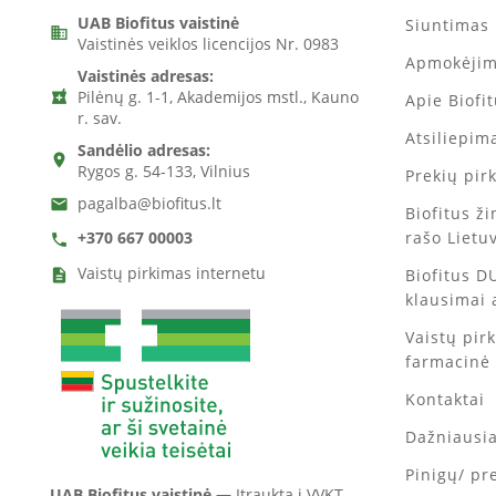
UAB Biofitus vaistinė
Siuntimas 
business
Vaistinės veiklos licencijos Nr. 0983
Apmokėji
Vaistinės adresas:
Pilėnų g. 1-1, Akademijos mstl., Kauno
local_pharmacy
Apie Biofi
r. sav.
Atsiliepima
Sandėlio adresas:
location_on
Rygos g. 54-133, Vilnius
Prekių pir
pagalba@biofitus.lt
email
Biofitus ž
rašo Lietu
+370 667 00003
call
Vaistų pirkimas internetu
Biofitus D
description
klausimai 
Vaistų pir
farmacinė
Kontaktai
Dažniausi
Pinigų/ pr
UAB Biofitus vaistinė —
Įtraukta į VVKT