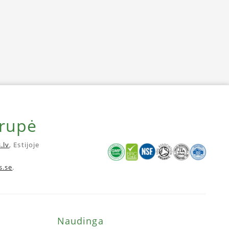
grupė
.lv
, Estijoje
s.se
.
Naudinga