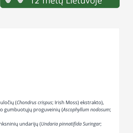
uločių (
Chondrus crispus
; Irish Moss) ekstrakto),
yno gumbuotųjų proguveinių (
Ascophyllum nodosum
;
nksninių undarijų (
Undaria pinnatifida Suringar
;