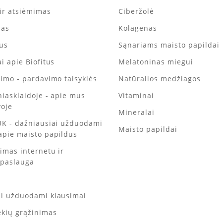
ir atsiėmimas
Ciberžolė
mas
Kolagenas
tus
Sąnariams maisto papildai
i apie Biofitus
Melatoninas miegui
kimo - pardavimo taisyklės
Natūralios medžiagos
iniasklaidoje - apie mus
Vitaminai
voje
Mineralai
UK - dažniausiai užduodami
Maisto papildai
apie maisto papildus
kimas internetu ir
 paslauga
ai užduodami klausimai
ekių grąžinimas