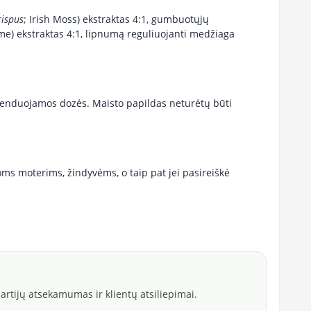
rispus
; Irish Moss) ekstraktas 4:1, gumbuotųjų
e) ekstraktas 4:1, lipnumą reguliuojanti medžiaga
menduojamos dozės. Maisto papildas neturėtų būti
s moterims, žindyvėms, o taip pat jei pasireiškė
rtijų atsekamumas ir klientų atsiliepimai.