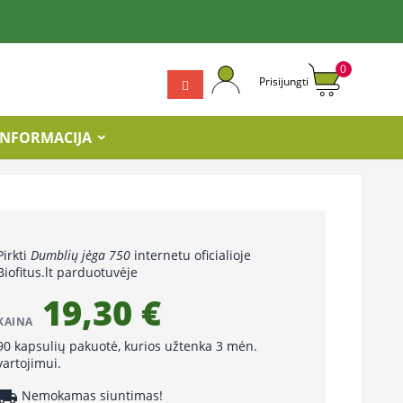
0
Prisijungti
INFORMACIJA
Pirkti
Dumblių jėga 750
internetu oficialioje
Biofitus.lt parduotuvėje
19,30 €
KAINA
90 kapsulių pakuotė, kurios užtenka 3 mėn.
vartojimui.
cal_shipping
Nemokamas siuntimas!