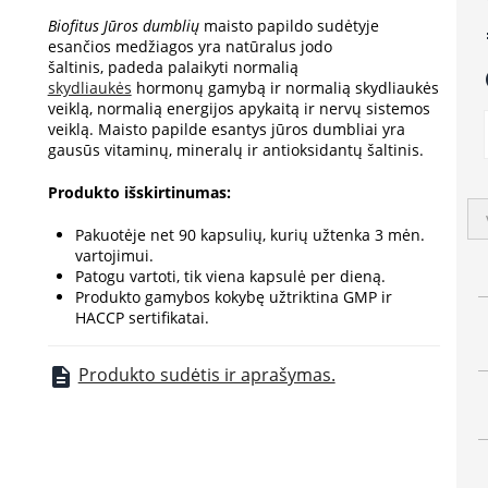
Biofitus Jūros dumblių
maisto papildo sudėtyje
e
esančios medžiagos yra natūralus jodo
šaltinis, padeda palaikyti normalią
a
skydliaukės
hormonų gamybą ir normalią skydliaukės
veiklą, normalią energijos apykaitą ir nervų sistemos
veiklą. Maisto papilde esantys jūros dumbliai yra
gausūs vitaminų, mineralų ir antioksidantų šaltinis.
Produkto
išskirtinumas:
Pakuotėje net 90 kapsulių, kurių užtenka 3 mėn.
vartojimui.
Patogu vartoti, tik viena kapsulė per dieną.
Produkto gamybos kokybę užtriktina GMP ir
HACCP sertifikatai.
Produkto sudėtis ir aprašymas.
description