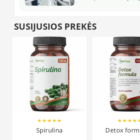
SUSIJUSIOS PREKĖS









Spirulina
Detox formu