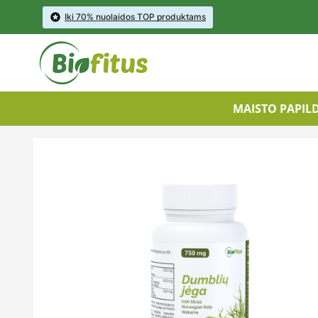

Iki 70% nuolaidos TOP produktams
MAISTO PAPIL