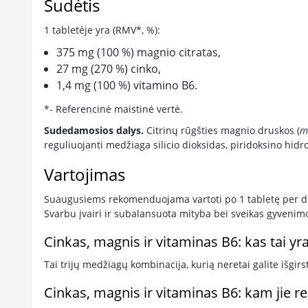
Sudėtis
1 tabletėje yra (RMV*, %):
375 mg (100 %) magnio citratas,
27 mg (270 %) cinko,
1,4 mg (100 %) vitamino B6.
*- Referencinė maistinė vertė.
Sudedamosios dalys.
Citrinų rūgšties magnio druskos (
m
reguliuojanti medžiaga silicio dioksidas, piridoksino hidr
Vartojimas
Suaugusiems rekomenduojama vartoti po 1 tabletę per di
Svarbu įvairi ir subalansuota mityba bei sveikas gyvenim
Cinkas, magnis ir vitaminas B6: kas tai yr
Tai trijų medžiagų kombinacija, kurią neretai galite išgir
Cinkas, magnis ir vitaminas B6: kam jie re