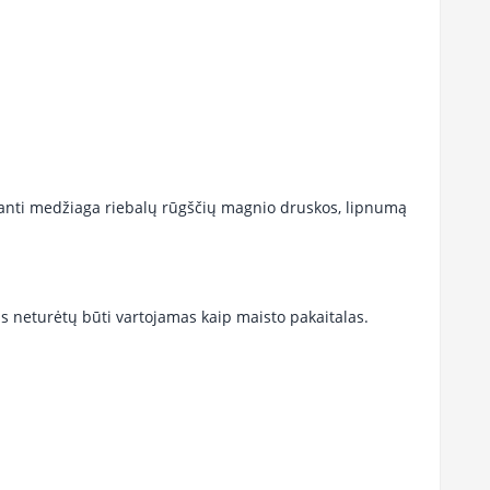
uojanti medžiaga riebalų rūgščių magnio druskos, lipnumą
 neturėtų būti vartojamas kaip maisto pakaitalas.