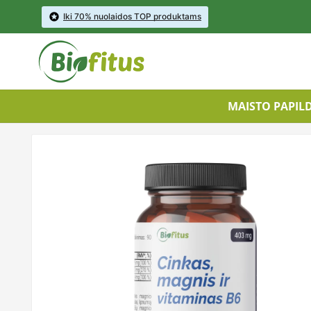

Iki 70% nuolaidos TOP produktams
MAISTO PAPIL