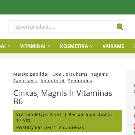
DAI
VITAMINAI
KOSMETIKA
VAIKAMS
Maisto papildai
Odai, plaukams, nagams
Sąnariams
Imunitetui
Senjorams
Cinkas, Magnis Ir Vitaminas
B6
Yra sandėlyje:
4 vnt. |
Per parą parduota:
17 vnt.
Pristatymas per 1–2 d. dienas.