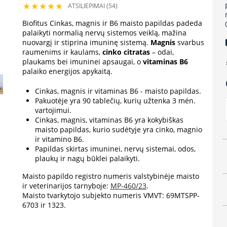
ATSILIEPIMAI (54)





Biofitus Cinkas, magnis ir B6 maisto papildas padeda
palaikyti normalią nervų sistemos veiklą, mažina
lo
nuovargį ir stiprina imuninę sistemą.
Magnis
svarbus
raumenims ir kaulams,
cinko citratas
– odai,
plaukams bei imuninei apsaugai, o
vitaminas B6
e
palaiko energijos apykaitą.
a
Cinkas, magnis ir vitaminas B6 - maisto papildas.
Pakuotėje yra 90 tablečių, kurių užtenka 3 mėn.
vartojimui.
Cinkas, magnis, vitaminas B6 yra kokybiškas
maisto papildas, kurio sudėtyje yra cinko, magnio
ir vitamino B6.
Papildas skirtas imuninei, nervų sistemai, odos,
plaukų ir nagų būklei palaikyti.
Maisto papildo registro numeris valstybinėje maisto
ir veterinarijos tarnyboje:
MP-460/23
.
Maisto tvarkytojo subjekto numeris VMVT: 69MTSPP-
6703 ir 1323.