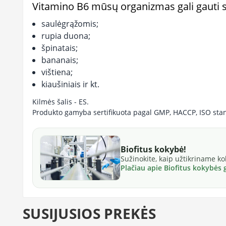
Vitamino B6 mūsų organizmas gali gauti s
saulėgrąžomis;
rupia duona;
špinatais;
bananais;
vištiena;
kiaušiniais ir kt.
Kilmės šalis - ES.
Produkto gamyba sertifikuota pagal GMP, HACCP, ISO sta
Biofitus kokybė!
Sužinokite, kaip užtikriname k
Plačiau apie Biofitus kokybės
SUSIJUSIOS PREKĖS