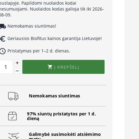
puslapyje. Papildomi nuolaidos kodai
nesumuojami. Nuolaidos kodas galioja tik iki 2026-
08-09.
cal_shipping
Nemokamas siuntimas!
uro_symbol
Geriausios Biofitus kainos garantija Lietuvoje!
ccess_time
Pristatymas per 1–2 d. dienas.
Į KREPŠELĮ

Nemokamas siuntimas
97% siuntų pristatytos per 1 d.
dieną
Galimybė susimokėti atsiėmimo
metu