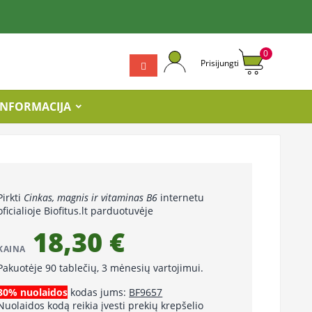
0
Prisijungti
INFORMACIJA
Pirkti
Cinkas, magnis ir vitaminas B6
internetu
oficialioje Biofitus.lt parduotuvėje
18,30 €
KAINA
Pakuotėje 90 tablečių, 3 mėnesių vartojimui.
30% nuolaidos
kodas jums:
BF9657
Nuolaidos kodą reikia įvesti prekių krepšelio