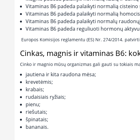
Vitaminas B6 padeda palaikyti normalią cisteino 
Vitaminas B6 padeda palaikyti normalią homocis
Vitaminas B6 padeda palaikyti normalų raudonų
Vitaminas B6 padeda reguliuoti hormonų aktyv
Europos Komisijos reglamentu (ES) Nr. 274/2014. patvirti
Cinkas, magnis ir vitaminas B6: k
Cinko ir magnio mūsų organizmas gali gauti su tokiais ma
jautiena ir kita raudona mėsa;
krevetėmis;
krabais;
rudaisiais ryžiais;
pienu;
riešutais;
špinatais;
bananais.