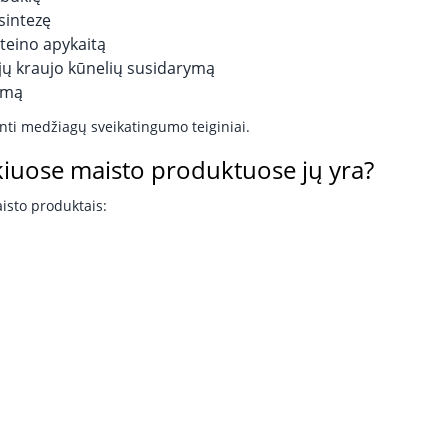
sintezę
teino apykaitą
jų kraujo kūnelių susidarymą
umą
nti medžiagų sveikatingumo teiginiai.
okiuose maisto produktuose jų yra?
isto produktais: