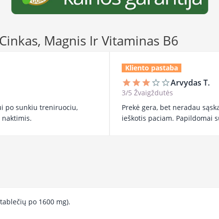
 Cinkas, Magnis Ir Vitaminas B6
Kliento pastaba
Arvydas T.
star
star
star
star_border
star_border
3/5 Žvaigždutės
 po sunkiu treniruociu,
Prekė gera, bet neradau sąska
 naktimis.
ieškotis paciam. Papildomai s
 tablečių po 1600 mg).