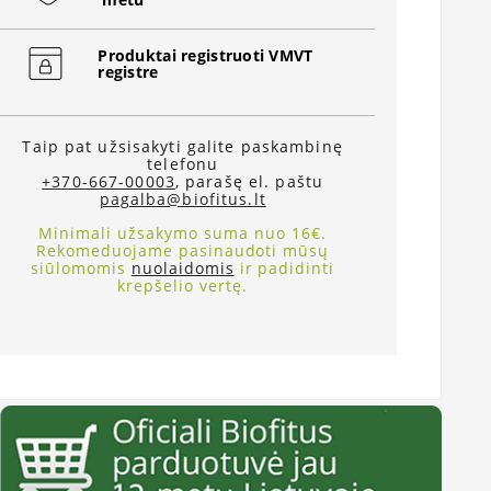
Produktai registruoti VMVT
registre
Taip pat užsisakyti galite paskambinę
telefonu
+370-667-00003
, parašę el. paštu
pagalba@biofitus.lt
Minimali užsakymo suma nuo 16€.
Rekomeduojame pasinaudoti mūsų
siūlomomis
nuolaidomis
ir padidinti
krepšelio vertę.