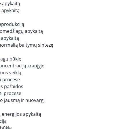
ę apykaitą
 apykaitą
eprodukciją
romedžiagų apykaitą
 apykaitą
 normalią baltymų sintezę
nagų būklę
oncentraciją kraujyje
mos veiklą
si procese
ės pažaidos
osi procese
o jausmą ir nuovargį
 energijos apykaitą
iją
 būklę