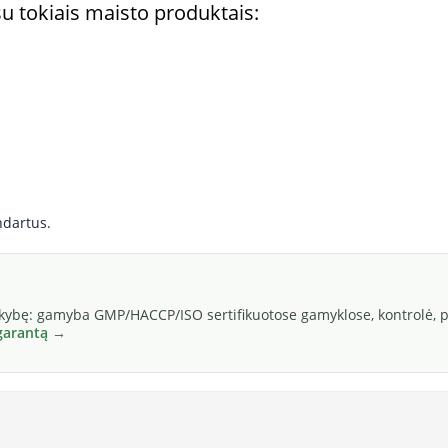
u tokiais maisto produktais:
ndartus.
okybę: gamyba GMP/HACCP/ISO sertifikuotose gamyklose, kontrolė, pa
 garantą →