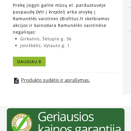
Prekę įsigyti galite mūsų el. parduotuvėje
paspaudę
Dėti į krepšelį
arba atvykę į
Ramunėlės vaistines (Biofitus.lt skelbiamos
akcijos ir kainodara Ramunėlės vaistinėse
negalioja):
Girkalnis, Šėtupio g. 36
Joniškėlis, Vytauto g. 1
Kaunas, V. Krėvės pr. 43
Klaipėda, Mokyklos g. 13
DAUGIAU 8
Elektrėnai, Taikos g. 4
Sasnava, Žaliosios g. 2-5
Venta, Žemaičių g. 31
Produkto sudėtis ir aprašymas.
description
Vilnius, Žolyno g. 2A