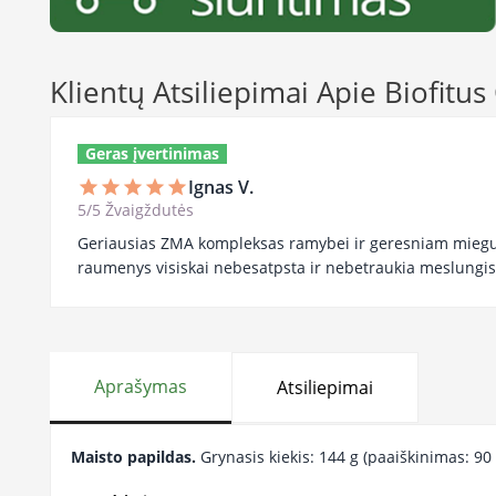
Klientų Atsiliepimai Apie Biofitus
Geras įvertinimas
Ignas V.
star
star
star
star
star
5/5 Žvaigždutės
Geriausias ZMA kompleksas ramybei ir geresniam miegui
raumenys visiskai nebesatpsta ir nebetraukia meslungis
Aprašymas
Atsiliepimai
Maisto papildas.
Grynasis kiekis: 144 g (paaiškinimas: 90