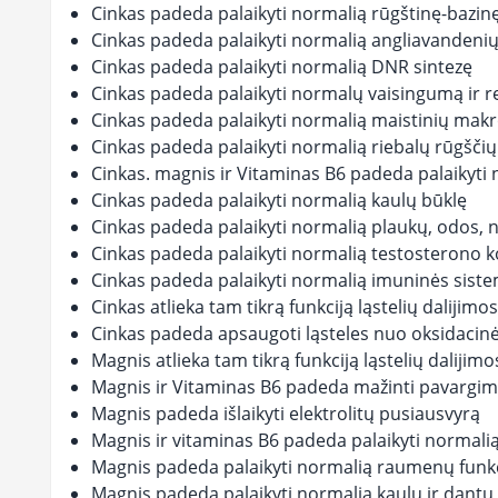
Cinkas padeda palaikyti normalią rūgštinę-bazin
Cinkas padeda palaikyti normalią angliavandenių
Cinkas padeda palaikyti normalią DNR sintezę
Cinkas padeda palaikyti normalų vaisingumą ir r
Cinkas padeda palaikyti normalią maistinių mak
Cinkas padeda palaikyti normalią riebalų rūgščių
Cinkas. magnis ir Vitaminas B6 padeda palaikyti
Cinkas padeda palaikyti normalią kaulų būklę
Cinkas padeda palaikyti normalią plaukų, odos, 
Cinkas padeda palaikyti normalią testosterono k
Cinkas padeda palaikyti normalią imuninės siste
Cinkas atlieka tam tikrą funkciją ląstelių dalijimo
Cinkas padeda apsaugoti ląsteles nuo oksidacin
Magnis atlieka tam tikrą funkciją ląstelių dalijim
Magnis ir Vitaminas B6 padeda mažinti pavargim
Magnis padeda išlaikyti elektrolitų pusiausvyrą
Magnis ir vitaminas B6 padeda palaikyti normalią
Magnis padeda palaikyti normalią raumenų funkc
Magnis padeda palaikyti normalią kaulų ir dantų