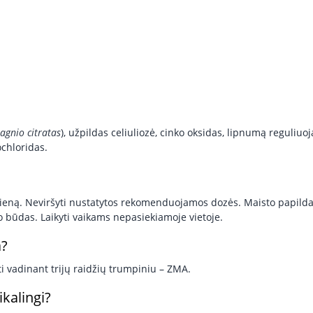
agnio citratas
), užpildas celiuliozė, cinko oksidas, lipnumą reguli
ochloridas.
eną. Neviršyti nustatytos rekomenduojamos dozės. Maisto papildas
o būdas. Laikyti vaikams nepasiekiamoje vietoje.
a?
sti vadinant trijų raidžių trumpiniu – ZMA.
ikalingi?