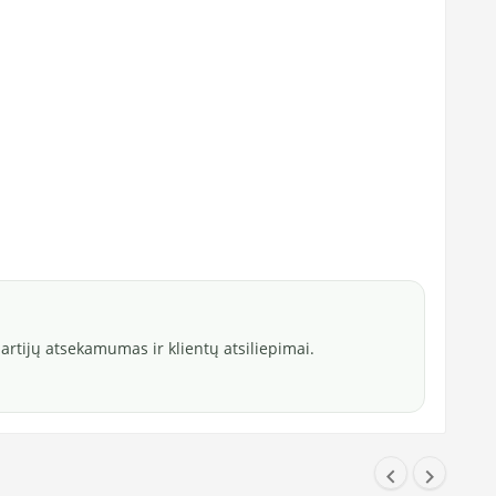
rtijų atsekamumas ir klientų atsiliepimai.

