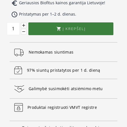
euro_symbol
Geriausios Biofitus kainos garantija Lietuvoje!
access_time
Pristatymas per 1–2 d. dienas.
Į KREPŠELĮ

Nemokamas siuntimas
97% siuntų pristatytos per 1 d. dieną
Galimybė susimokėti atsiėmimo metu
Produktai registruoti VMVT registre