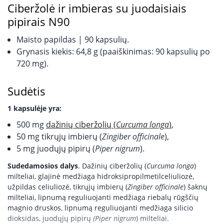
Ciberžolė ir imbieras su juodaisiais
pipirais N90
Maisto papildas | 90 kapsulių.
Grynasis kiekis: 64,8 g (paaiškinimas: 90 kapsulių po
720 mg).
Sudėtis
1 kapsulėje yra:
500 mg
dažinių ciberžolių (
Curcuma longa
)
,
50 mg tikrųjų imbierų (
Zingiber officinale
),
5 mg juodųjų pipirų (
Piper nigrum
).
Sudedamosios dalys
. Dažinių ciberžolių (
Curcuma longa
)
milteliai, glajinė medžiaga hidroksipropilmetilceliuliozė,
užpildas celiuliozė, tikrųjų imbierų (
Zingiber officinale
) šaknų
milteliai, lipnumą reguliuojanti medžiaga riebalų rūgščių
magnio druskos, lipnumą reguliuojanti medžiaga silicio
dioksidas, juodųjų pipirų
(Piper nigrum
) milteliai.