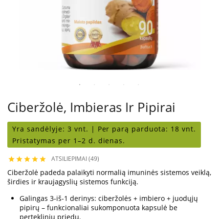
Ciberžolė, Imbieras Ir Pipirai
Yra sandėlyje:
3 vnt. |
Per parą parduota:
18 vnt.
Pristatymas per 1–2 d. dienas.
ATSILIEPIMAI (49)





Ciberžolė padeda palaikyti normalią imuninės sistemos veiklą,
širdies ir kraujagyslių sistemos funkciją.
Galingas 3-iš-1 derinys: ciberžolės + imbiero + juodųjų
pipirų – funkcionaliai sukomponuota kapsulė be
perteklinių priedų.