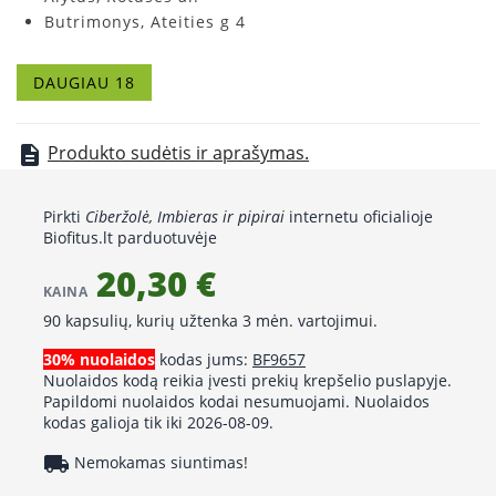
Butrimonys, Ateities g 4
Druskininkai, Eglės g. 1
Girkalnis, Šėtupio g. 36
DAUGIAU 18
Grinkiškis, Tilto g. 13
Griškabūdis, Alyvų g. 1
Kaišiadorys, Gedimino g. 51
Produkto sudėtis ir aprašymas.
description
Kaunas, V. Krėvės pr. 43
Klaipėda, Mokyklos g. 13
Pirkti
Ciberžolė, Imbieras ir pipirai
internetu oficialioje
Mastaičiai, Mokslo g. 11
Biofitus.lt parduotuvėje
Miroslavas Dainavos g.
20,30 €
Elektrėnai, Taikos g. 4
KAINA
Seirijai, Vytauto g. 15
90 kapsulių, kurių užtenka 3 mėn. vartojimui.
Šakiai, V. Kudirkos g. 48
Šiauliai, Lyros g. 13
30% nuolaidos
kodas jums:
BF9657
Šiauliai, Vilniaus g. 208
Nuolaidos kodą reikia įvesti prekių krepšelio puslapyje.
Papildomi nuolaidos kodai nesumuojami. Nuolaidos
Venta, Žemaičių g. 31
kodas galioja tik iki 2026-08-09.
Vilnius, Žolyno g. 2A
local_shipping
Nemokamas siuntimas!