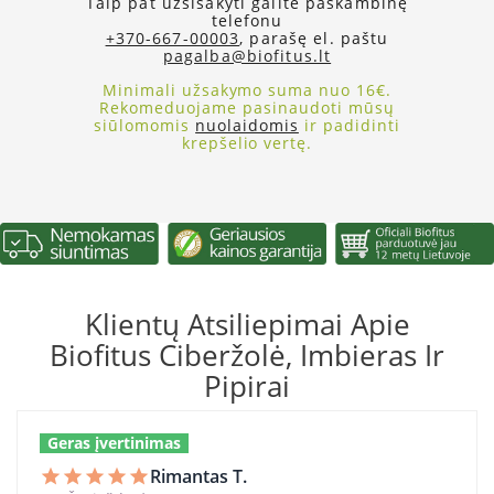
Taip pat užsisakyti galite paskambinę
telefonu
+370-667-00003
, parašę el. paštu
pagalba@biofitus.lt
Minimali užsakymo suma nuo 16€.
Rekomeduojame pasinaudoti mūsų
siūlomomis
nuolaidomis
ir padidinti
krepšelio vertę.
Klientų Atsiliepimai Apie
Biofitus Ciberžolė, Imbieras Ir
Pipirai
Geras įvertinimas
Rimantas T.
star
star
star
star
star