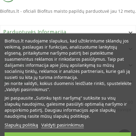
Biofitus.lt - oficiali Biofitus maisto papildų parduotuvė jau 12 metų.
Parduotuvės Informacija

Biofitus.lt naudojame slapukus, kad užtikrintume sklandų jos
veikimą, paslaugas ir funkcijas, analizuotume lankytojų
Klientams

elgseną, pritaikytume naršymo patirtį bei pateiktume
suasmenintus reklamos ir rinkodaros pasiūlymus. Taip pat
Naudinga

dalijamės informacija apie jūsų apsilankymą su mūsų
socialinių tinklų, reklamos ir analizės partneriais, kurie gali ją
susieti su kita jų turima informacija.
Naudinga

Jei norite valdyti, kokius duomenis leidžiate rinkti, spustelėkite
„Valdyti pasirinkimus“.
Jei paspausite „Sutinku tęsti naršymą“ sutiksite su visų
DARBO LAIKAS:
Pirmadienis - Penktadienis, 09:00 - 16:00
slapukų naudojimu, galėsime pasiūlyti optimalią naršymo ir
© Oficiali Biofitus Maisto Papildų Parduotuvė Lietuvoje
apsipirkimo patirtį. Daugiau informacijos apie slapukų
naudojimą rasite mūsų slapukų politikoje.
Jau 12 Metų
Slapukų politiką
Valdyti pasirinkimus