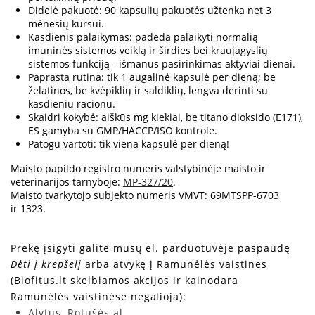
Didelė pakuotė: 90 kapsulių pakuotės užtenka net 3
mėnesių kursui.
Kasdienis palaikymas: padeda palaikyti normalią
imuninės sistemos veiklą ir širdies bei kraujagyslių
sistemos funkciją - išmanus pasirinkimas aktyviai dienai.
Paprasta rutina: tik 1 augalinė kapsulė per dieną; be
želatinos, be kvėpiklių ir saldiklių, lengva derinti su
kasdieniu racionu.
Skaidri kokybė: aiškūs mg kiekiai, be titano dioksido (E171),
ES gamyba su GMP/HACCP/ISO kontrole.
Patogu vartoti: tik viena kapsulė per dieną!
Maisto papildo registro numeris valstybinėje maisto ir
veterinarijos tarnyboje:
MP-327/20
.
Maisto tvarkytojo subjekto numeris VMVT: 69MTSPP-6703
ir 1323.
Prekę įsigyti galite mūsų el. parduotuvėje paspaudę
Dėti į krepšelį
arba atvykę į Ramunėlės vaistines
(Biofitus.lt skelbiamos akcijos ir kainodara
Ramunėlės vaistinėse negalioja):
Alytus, Rotušės al.