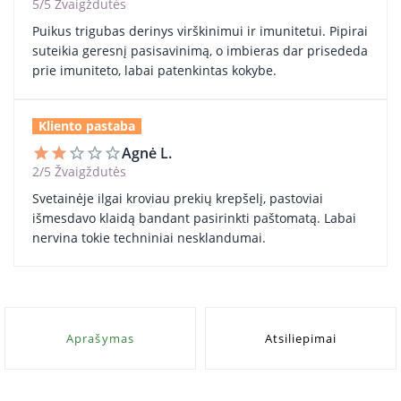
5/5 Žvaigždutės
Puikus trigubas derinys virškinimui ir imunitetui. Pipirai
suteikia geresnį pasisavinimą, o imbieras dar prisededa
prie imuniteto, labai patenkintas kokybe.
Kliento pastaba
Agnė L.
star
star
star_border
star_border
star_border
2/5 Žvaigždutės
Svetainėje ilgai kroviau prekių krepšelį, pastoviai
išmesdavo klaidą bandant pasirinkti paštomatą. Labai
nervina tokie techniniai nesklandumai.
Aprašymas
Atsiliepimai