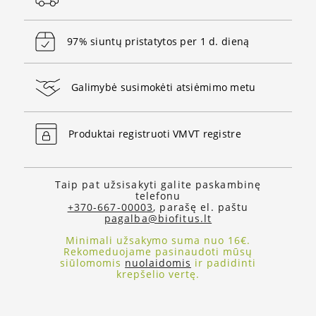
97% siuntų pristatytos per 1 d. dieną
Galimybė susimokėti atsiėmimo metu
Produktai registruoti VMVT registre
Taip pat užsisakyti galite paskambinę
telefonu
+370-667-00003
, parašę el. paštu
pagalba@biofitus.lt
Minimali užsakymo suma nuo 16€.
Rekomeduojame pasinaudoti mūsų
siūlomomis
nuolaidomis
ir padidinti
krepšelio vertę.