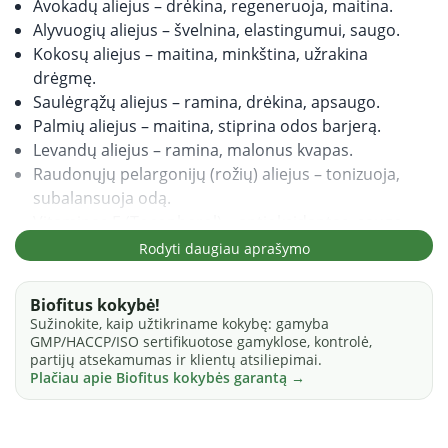
Avokadų aliejus – drėkina, regeneruoja, maitina.
Alyvuogių aliejus – švelnina, elastingumui, saugo.
Kokosų aliejus – maitina, minkština, užrakina
drėgmę.
Saulėgrąžų aliejus – ramina, drėkina, apsaugo.
Palmių aliejus – maitina, stiprina odos barjerą.
Levandų aliejus – ramina, malonus kvapas.
Raudonųjų pelargonijų (rožių) aliejus – tonizuoja,
subalansuoja odą.
Vitaminas E (Tocopherol) – antioksidantas, saugo
nuo išsausėjimo.
Rodyti daugiau aprašymo
Sudėtis:
Biofitus kokybė!
Sužinokite, kaip užtikriname kokybę: gamyba
GMP/HACCP/ISO sertifikuotose gamyklose, kontrolė,
Aqua, Butyrospermum Parkii (Shea) Butter, Olea Europaea
partijų atsekamumas ir klientų atsiliepimai.
(Olive) Fruit Oil, Persea Gratissima (Avocado) Oil, Helianthus
Plačiau apie Biofitus kokybės garantą →
Annuus (Sunflower) Seed Oil, Cetearyl Alcohol, Cocos Nucifera
(Coconut) Oil, Elaeis Guineensis (Palm) Oil, Stearic Acid,
Polysorbate 60, Phenoxyethanol, Lavandula Angustifolia