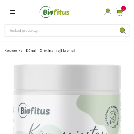
0

Kosmetika
Kūnui
Drėkinamieji kremai