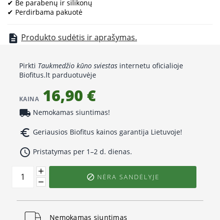
✔ Be parabenų ir silikonų
✔ Perdirbama pakuotė
Produkto sudėtis ir aprašymas.
description
Pirkti
Taukmedžio kūno sviestas
internetu oficialioje
Biofitus.lt parduotuvėje
16,90 €
KAINA
local_shipping
Nemokamas siuntimas!
euro_symbol
Geriausios Biofitus kainos garantija Lietuvoje!
access_time
Pristatymas per 1–2 d. dienas.
NĖRA SANDĖLYJE

Nemokamas siuntimas