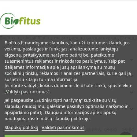
(Lavender) Oil, Pelargonium Graveolens (Rose Geranium) Oil,
Ethylhexylglycerin, Xanthan Gum, Sodium Phytate, Citric Acid,
Linalool, Citronellol, Geraniol, Citral, Limonene, Coumarin.*
* Sudėtyje gali būti natūraliai eteriniuose aliejuose randamų
alergenų.
Biofitus.lt - oficiali Biofitus maisto papildų parduotuvė jau 12 metų.
Tūris: 150 ml
Biofitus.lt naudojame slapukus, kad užtikrintume sklandų jos
Kilmės Šalis:
Jungtinė Karalystė
veikimą, paslaugas ir funkcijas, analizuotume lankytojų
elgseną, pritaikytume naršymo patirtį bei pateiktume
Parduotuvės Informacija

suasmenintus reklamos ir rinkodaros pasiūlymus. Taip pat
dalijamės informacija apie jūsų apsilankymą su mūsų
socialinių tinklų, reklamos ir analizės partneriais, kurie gali ją
Klientams

susieti su kita jų turima informacija.
Jei norite valdyti, kokius duomenis leidžiate rinkti, spustelėkite
Naudinga
„Valdyti pasirinkimus“.

Jei paspausite „Sutinku tęsti naršymą“ sutiksite su visų
slapukų naudojimu, galėsime pasiūlyti optimalią naršymo ir
Naudinga

apsipirkimo patirtį. Daugiau informacijos apie slapukų
naudojimą rasite mūsų slapukų politikoje.
Slapukų politiką
Valdyti pasirinkimus
DARBO LAIKAS:
Pirmadienis - Penktadienis, 09:00 - 16:00
© Oficiali Biofitus Maisto Papildų Parduotuvė Lietuvoje