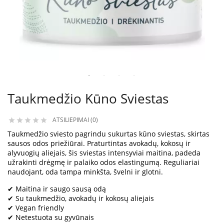
Taukmedžio Kūno Sviestas
ATSILIEPIMAI (0)





Taukmedžio sviesto pagrindu sukurtas kūno sviestas, skirtas
sausos odos priežiūrai. Praturtintas avokadų, kokosų ir
alyvuogių aliejais, šis sviestas intensyviai maitina, padeda
užrakinti drėgmę ir palaiko odos elastingumą. Reguliariai
naudojant, oda tampa minkšta, švelni ir glotni.
✔ Maitina ir saugo sausą odą
✔ Su taukmedžio, avokadų ir kokosų aliejais
✔ Vegan friendly
✔ Netestuota su gyvūnais