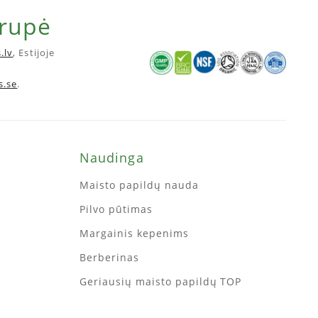
grupė
.lv
, Estijoje
s.se
.
Naudinga
Maisto papildų nauda
Pilvo pūtimas
Margainis kepenims
Berberinas
Geriausių maisto papildų TOP