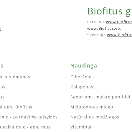
Biofitus 
Latvijoje
www.Biofitus
www.Biofitus.ee
,
2
Švedijoje
www.Biofitu
ms
Naudinga
ir atsiėmimas
Ciberžolė
mas
Kolagenas
tus
Sąnariams maisto papildai
i apie Biofitus
Melatoninas miegui
kimo - pardavimo taisyklės
Natūralios medžiagos
iniasklaidoje - apie mus
Vitaminai