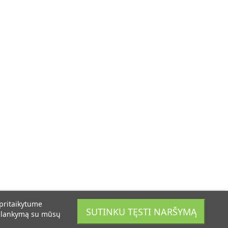
 pritaikytume
SUTINKU TĘSTI NARŠYMĄ
psilankymą su mūsų