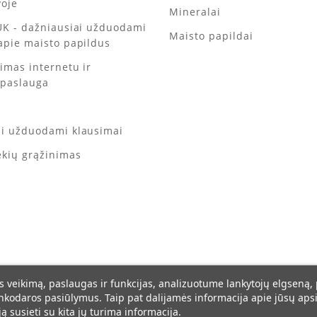
voje
Mineralai
UK - dažniausiai užduodami
Maisto papildai
apie maisto papildus
kimas internetu ir
 paslauga
ai užduodami klausimai
ekių grąžinimas
s veikimą, paslaugas ir funkcijas, analizuotume lankytojų elgseną,
inkodaros pasiūlymus. Taip pat dalijamės informacija apie jūsų a
ją susieti su kita jų turima informacija.