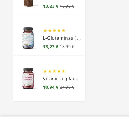
Bazinė
Kaina
13,23 €
18,90 €
kaina





L-Glutaminas 1000
Bazinė
Kaina
13,23 €
18,90 €
kaina





Vitaminai plaukams
Bazinė
Kaina
10,94 €
24,30 €
kaina