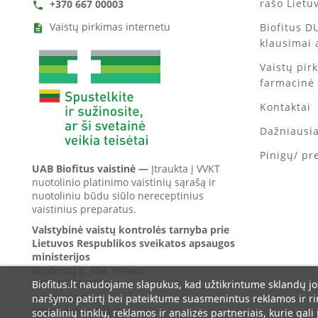
rašo Lietu
+370 667 00003
call
Vaistų pirkimas internetu
Biofitus D
description
klausimai 
Vaistų pir
farmacinė
Kontaktai
Dažniausi
Pinigų/ pr
UAB Biofitus vaistinė —
Įtraukta į VVKT
nuotolinio platinimo vaistinių sąrašą ir
nuotoliniu būdu siūlo nereceptinius
vaistinius preparatus.
Valstybinė vaistų kontrolės tarnyba prie
Lietuvos Respublikos sveikatos apsaugos
ministerijos
Studentų g. 45A, Vilnius
+370 5 263 9264
Biofitus.lt naudojame slapukus, kad užtikrintume sklandų jo
vvkt@vvkt.lt
naršymo patirtį bei pateiktume suasmenintus reklamos ir r
https://www.vvkt.lt
socialinių tinklų, reklamos ir analizės partneriais, kurie gali 