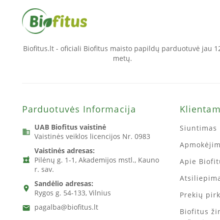
Biofitus.lt - oficiali Biofitus maisto papildų parduotuvė jau 1
metų.
Parduotuvės Informacija
Klienta
UAB Biofitus vaistinė
Siuntimas 
business
Vaistinės veiklos licencijos Nr. 0983
Apmokėji
Vaistinės adresas:
Pilėnų g. 1-1, Akademijos mstl., Kauno
local_pharmacy
Apie Biofi
r. sav.
Atsiliepima
Sandėlio adresas:
location_on
Rygos g. 54-133, Vilnius
Prekių pir
pagalba@biofitus.lt
email
Biofitus ž