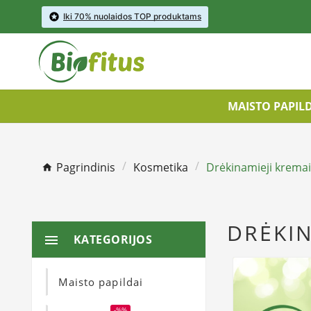

Iki 70% nuolaidos TOP produktams
MAISTO PAPIL
Pagrindinis
Kosmetika
Drėkinamieji kremai
DRĖKIN
KATEGORIJOS

Maisto papildai
-%%