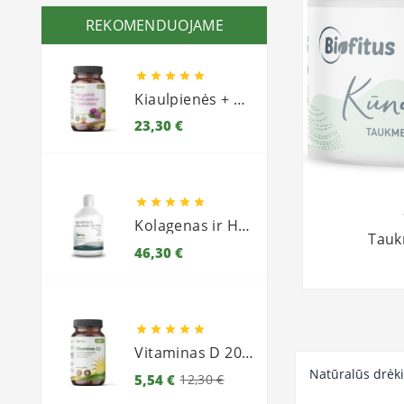
REKOMENDUOJAME





Kiaulpienės + Tikrasis margainis + Artišokai
Kaina
23,30 €





Kolagenas ir Hialurono rūgštis
Tauk
Kaina
46,30 €





Vitaminas D 2000
Natūralūs drėki
Bazinė
Kaina
5,54 €
12,30 €
kaina