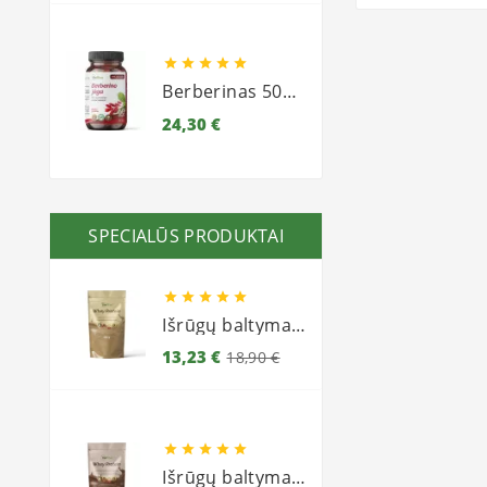





Berberinas 500 (raugerškis)
Kaina
24,30 €
SPECIALŪS PRODUKTAI





Išrūgų baltymai 450g (milteliai) - Vaniliniai
Bazinė
Kaina
13,23 €
18,90 €
kaina





Išrūgų baltymai 450g (milteliai) - Šokoladiniai