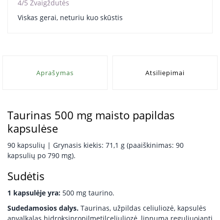
4/5 Žvaigždutės
Viskas gerai, neturiu kuo skūstis
Aprašymas
Atsiliepimai
Taurinas 500 mg maisto papildas
kapsulėse
90 kapsulių | Grynasis kiekis: 71,1 g (paaiškinimas: 90
kapsulių po 790 mg).
Sudėtis
1 kapsulėje yra:
500 mg taurino.
Sudedamosios dalys.
Taurinas, užpildas celiuliozė, kapsulės
apvalkalas hidroksipropilmetilceliuliozė, lipnumą reguliuojanti