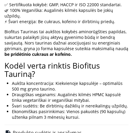
✅ Sertifikuota kokybė: GMP, HACCP ir ISO 22000 standartai.
🌿 100% Veganiška: Augalinės kilmės kapsulės be jokių
užpildų.
⚡ Švari energija: Be cukraus, kofeino ir dirbtinių priedų.
Biofitus Taurinas tai aukštos kokybės aminorūgšties papildas,
sukurtas palaikyti jūsų aktyvų gyvenimo būdą ir bendrą
savijautą. Nors taurinas dažnai asocijuojasi su energiniais
gėrimais, gryna jo forma kapsulėse suteikia maksimalią naudą
be pridėtinio cukraus ar kofeino.
Kodėl verta rinktis Biofitus
Tauriną?
Aukšta koncentracija: Kiekvienoje kapsulėje – optimalūs
500 mg gryno taurino.
Draugiškas veganams: Augalinės kilmės HPMC kapsulė
tinka vegetariškai ir veganiškai mitybai.
Švari sudėtis: Be dirbtinių dažiklių ir nereikalingų užpildų.
Ekonomiškas pasirinkimas: Vienos pakuotės (90 kapsulių)
užtenka pilnam 3 mėnesių kursui.
Produkto sudėtis ir aprašymas.