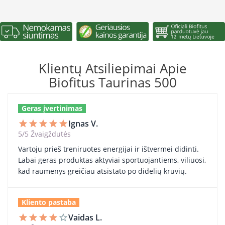
Klientų Atsiliepimai Apie
Biofitus Taurinas 500
Geras įvertinimas
Ignas V.
star
star
star
star
star
5/5 Žvaigždutės
Vartoju prieš treniruotes energijai ir ištvermei didinti.
Labai geras produktas aktyviai sportuojantiems, viliuosi,
kad raumenys greičiau atsistato po didelių krūvių.
Kliento pastaba
Vaidas L.
star
star
star
star
star_border