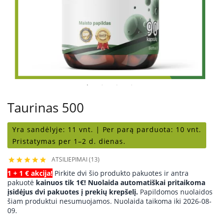
Taurinas 500
Yra sandėlyje:
11 vnt. |
Per parą parduota:
10 vnt.
Pristatymas per 1–2 d. dienas.
ATSILIEPIMAI (13)





1 + 1 € akcija!
Pirkite dvi šio produkto pakuotes ir antra
pakuotė
kainuos tik 1€! Nuolaida automatiškai pritaikoma
įsidėjus dvi pakuotes į prekių krepšelį.
Papildomos nuolaidos
šiam produktui nesumuojamos. Nuolaida taikoma iki 2026-08-
09.