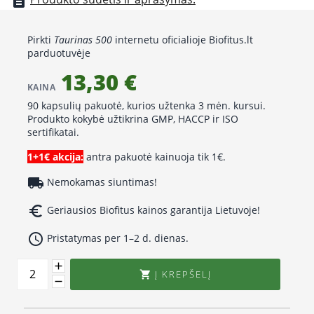
description
Pirkti
Taurinas 500
internetu oficialioje Biofitus.lt
parduotuvėje
13,30 €
KAINA
90 kapsulių pakuotė, kurios užtenka 3 mėn. kursui.
Produkto kokybė užtikrina GMP, HACCP ir ISO
sertifikatai.
1+1€ akcija:
antra pakuotė kainuoja tik 1€.
local_shipping
Nemokamas siuntimas!
euro_symbol
Geriausios Biofitus kainos garantija Lietuvoje!
access_time
Pristatymas per 1–2 d. dienas.
Į KREPŠELĮ
