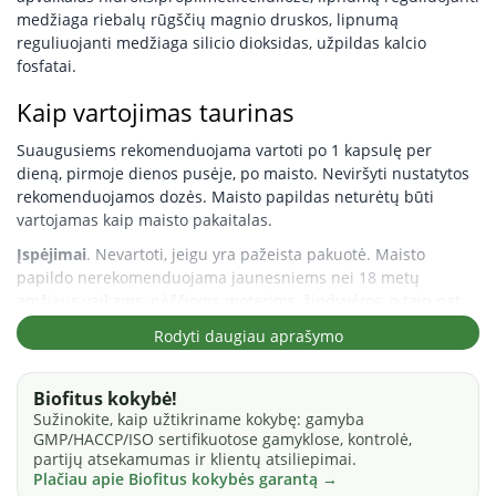
medžiaga riebalų rūgščių magnio druskos, lipnumą
reguliuojanti medžiaga silicio dioksidas, užpildas kalcio
fosfatai.
Kaip vartojimas taurinas
Suaugusiems rekomenduojama vartoti po 1 kapsulę per
dieną, pirmoje dienos pusėje, po maisto. Neviršyti nustatytos
rekomenduojamos dozės. Maisto papildas neturėtų būti
vartojamas kaip maisto pakaitalas.
Įspėjimai
. Nevartoti, jeigu yra pažeista pakuotė. Maisto
papildo nerekomenduojama jaunesniems nei 18 metų
amžiaus vaikams, nėščioms moterims, žindyvėms, o taip pat
jei pasireiškė alergija bet kuriai iš sudedamųjų dalių. Laikyti
Rodyti daugiau aprašymo
vėsioje, sausoje, vaikams nepasiekiamoje vietoje. Neviršyti
nustatytos rekomenduojamos dozės. Maisto papildas
neturėtų būti vartojamas kaip maisto pakaitalas.
Biofitus kokybė!
Sužinokite, kaip užtikriname kokybę: gamyba
Produkto gamyba sertifikuota pagal GMP, HACCP, ISO
GMP/HACCP/ISO sertifikuotose gamyklose, kontrolė,
standartus. Produkto kilmės šalis: ES.
partijų atsekamumas ir klientų atsiliepimai.
Plačiau apie Biofitus kokybės garantą →