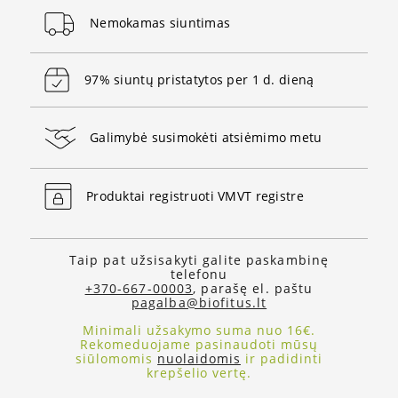
Nemokamas siuntimas
97% siuntų pristatytos per 1 d. dieną
Galimybė susimokėti atsiėmimo metu
Produktai registruoti VMVT registre
Taip pat užsisakyti galite paskambinę
telefonu
+370-667-00003
, parašę el. paštu
pagalba@biofitus.lt
Minimali užsakymo suma nuo 16€.
Rekomeduojame pasinaudoti mūsų
siūlomomis
nuolaidomis
ir padidinti
krepšelio vertę.