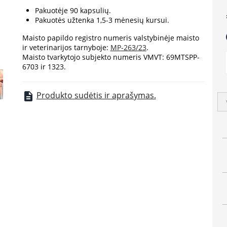
Pakuotėje 90 kapsulių.
e
Pakuotės užtenka 1,5-3 mėnesių kursui.
a
Maisto papildo registro numeris valstybinėje maisto
ir veterinarijos tarnyboje:
MP-263/23
.
Maisto tvarkytojo subjekto numeris VMVT: 69MTSPP-
6703 ir 1323.
Produkto sudėtis ir aprašymas.
description