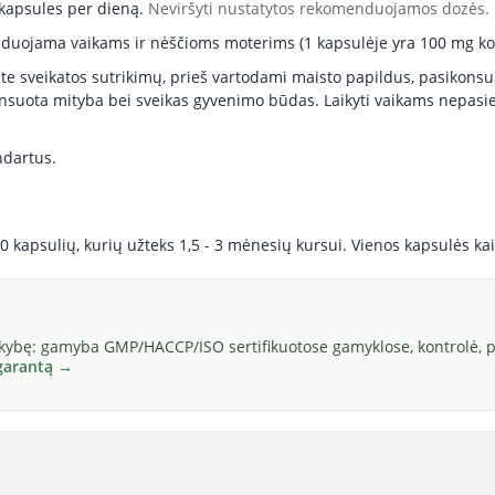
kapsules per dieną.
Neviršyti nustatytos rekomenduojamos dozė
s.
ojama vaikams ir nėščioms moterims (1 kapsulėje yra 100 mg ko
rite sveikatos sutrikimų, prieš vartodami maisto papildus, pasikonsu
lansuota mityba bei sveikas gyvenimo būdas. Laikyti vaikams nepasie
ndartus.
0 kapsulių, kurių užteks 1,5 - 3 mėnesių kursui. Vienos kapsulės ka
okybę: gamyba GMP/HACCP/ISO sertifikuotose gamyklose, kontrolė, pa
 garantą →