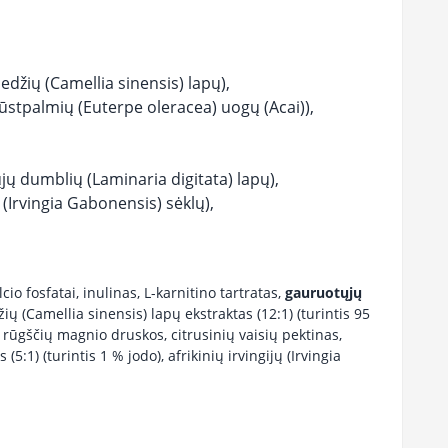
edžių (Camellia sinensis) lapų),
pūstpalmių (Euterpe oleracea) uogų (Acai)),
jų dumblių (Laminaria digitata) lapų),
ų (Irvingia Gabonensis) sėklų),
cio fosfatai, inulinas, L-karnitino tartratas,
gauruotųjų
žių (Camellia sinensis) lapų ekstraktas (12:1) (turintis 95
 rūgščių magnio druskos, citrusinių vaisių pektinas,
1) (turintis 1 % jodo), afrikinių irvingijų (Irvingia