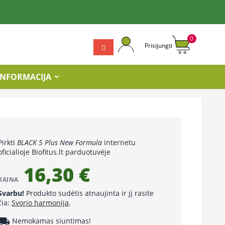
0
Prisijungti
INFORMACIJA
Pirkti
BLACK 5 Plus New Formula
internetu
oficialioje Biofitus.lt parduotuvėje
16,30 €
KAINA
Svarbu!
Produkto sudėtis atnaujinta ir jį rasite
čia:
Svorio harmonija
.
cal_shipping
Nemokamas siuntimas!