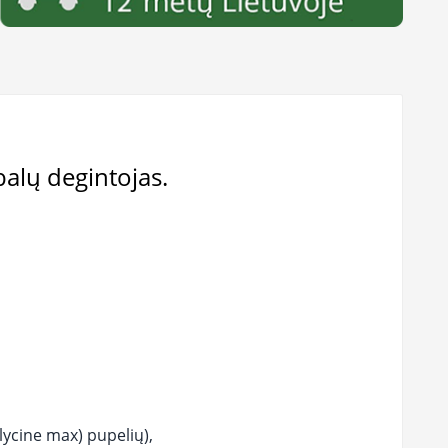
balų degintojas.
lycine max) pupelių),