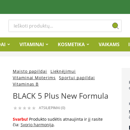
DAI
VITAMINAI
KOSMETIKA
VAIKAMS
Maisto papildai
Lieknėjimui
Vitaminai Moterims
Sportui papildai
Vitaminas B
BLACK 5 Plus New Formula
ATSILIEPIMAI (0)





Svarbu!
Produkto sudėtis atnaujinta ir jį rasite
čia:
Svorio harmonija
.
lo