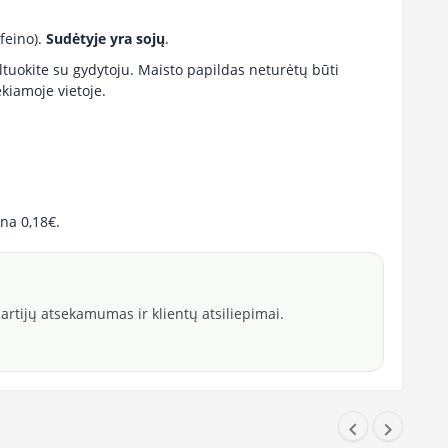
feino).
Sudėtyje yra sojų
.
ltuokite su gydytoju.
Maisto papildas neturėtų būti
kiamoje vietoje.
ina 0,18€.
rtijų atsekamumas ir klientų atsiliepimai.

