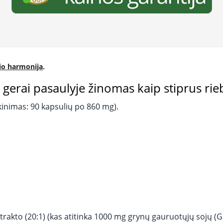
io harmonija
.
 gerai pasaulyje žinomas kaip stiprus rie
škinimas: 90 kapsulių po 860 mg).
rakto (20:1) (kas atitinka 1000 mg grynų gauruotųjų sojų (G