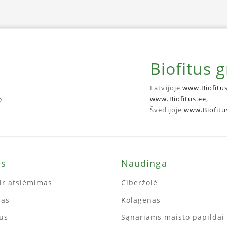
Biofitus 
Latvijoje
www.Biofitus
www.Biofitus.ee
,
2
Švedijoje
www.Biofitu
ms
Naudinga
ir atsiėmimas
Ciberžolė
mas
Kolagenas
tus
Sąnariams maisto papildai