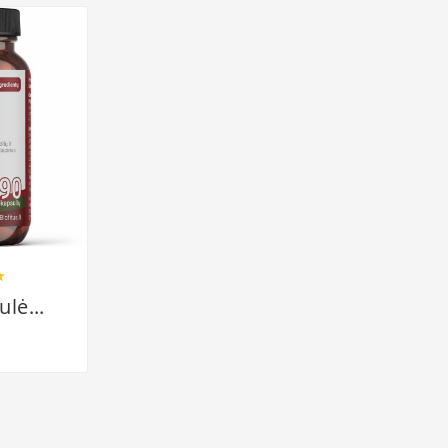

lė...