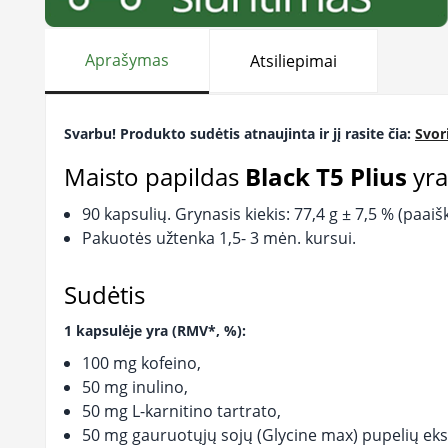
Aprašymas
Atsiliepimai
Svarbu! Produkto sudėtis atnaujinta ir jį rasite čia:
Svor
Maisto papildas
Black T5 Plius
yra
90 kapsulių. Grynasis kiekis: 77,4 g ± 7,5 % (paai
Pakuotės užtenka 1,5- 3 mėn. kursui.
Sudėtis
1 kapsulėje yra (RMV*, %):
100 mg kofeino,
50 mg inulino,
50 mg L-karnitino tartrato,
50 mg gauruotųjų sojų (Glycine max) pupelių ekst