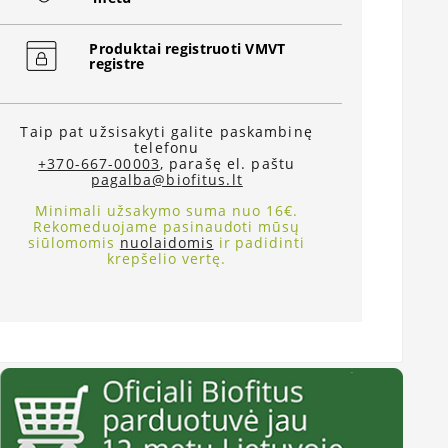
Produktai registruoti VMVT
registre
Taip pat užsisakyti galite paskambinę
telefonu
+370-667-00003
, parašę el. paštu
pagalba@biofitus.lt
Minimali užsakymo suma nuo 16€.
Rekomeduojame pasinaudoti mūsų
siūlomomis
nuolaidomis
ir padidinti
krepšelio vertę.