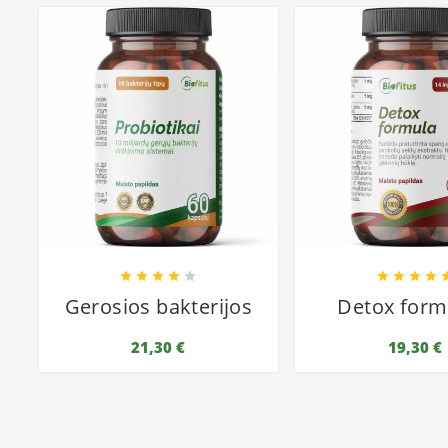









Gerosios bakterijos
Detox formu
21,30 €
19,30 €