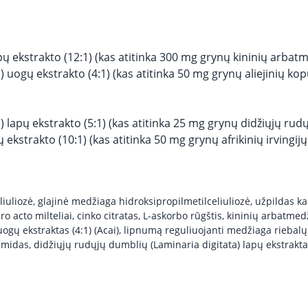
ų ekstrakto (12:1) (kas atitinka 300 mg grynų kininių arbatm
 uogų ekstrakto (4:1) (kas atitinka 50 mg grynų aliejinių ko
 lapų ekstrakto (5:1) (kas atitinka 25 mg grynų didžiųjų rudų
ų ekstrakto (10:1) (kas atitinka 50 mg grynų afrikinių irvingij
liuliozė, glajinė medžiaga hidroksipropilmetilceliuliozė, užpildas kal
dro acto milteliai, cinko citratas, L-askorbo rūgštis, kininių arbatmed
uogų ekstraktas (4:1) (Acai), lipnumą reguliuojanti medžiaga riebalų
idas, didžiųjų rudųjų dumblių (Laminaria digitata) lapų ekstraktas (5: