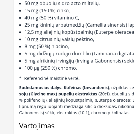
50 mg obuolių sidro acto miltelių,
15 mg (150 %) cinko,
40 mg (50 %) vitamino C,
25 mg kininių arbatmedžių (Camellia sinensis) lap
12,5 mg aliejinių kopūstpalmių (Euterpe oleracea)
10 mg citrusinių vaisių pektino,
8 mg (50 %) niacino,
5 mg didžiųjų rudųjų dumblių (Laminaria digitata)
5 mg afrikinių irvingijų (Irvingia Gabonensis) sėkl
100 μg (250 %) chromo.
*- Referencinė maistinė vertė
.
Sudedamosios dalys.
Kofeinas (bevandenis)
, užpildas ce
sojų (Glycine max) pupelių ekstraktas (20:1)
, obuolių si
% polifenolių), aliejinių kopūstpalmių (Euterpe oleracea) 
lipnumą reguliuojanti medžiaga silicio dioksidas, nikotinam
Gabonensis) sėklų ekstraktas (10:1), chromo pikolinatas.
Vartojimas