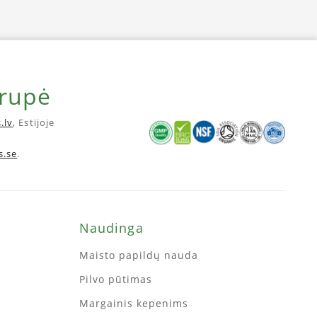
grupė
.lv
, Estijoje
s.se
.
Naudinga
Maisto papildų nauda
Pilvo pūtimas
Margainis kepenims