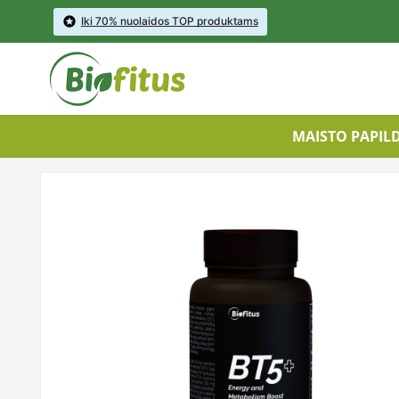

Iki 70% nuolaidos TOP produktams
MAISTO PAPIL