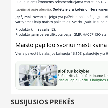
Suaugusiems žmonėms rekomenduojama vartoti po 1- 2 
Įspėjimai apie alergiją.
Sudėtyje yra kofeino.
Nerekomendu
Įspėjimai.
Nevartoti, jeigu yra pažeista pakuotė. Jeigu tu
vartojamas kaip maisto pakaitalas. Svarbu įvairi ir suba
Produkto kilmės šalis: ES.
Produkto gamyba sertifikuota pagal GMP, HACCP, ISO sta
Maisto papildo svoriui mesti kaina
Viena pakuotė be akcijos kainuoja 16.30€, pakuotėje yra 9
Biofitus kokybė!
Sužinokite, kaip užtikriname k
Plačiau apie Biofitus kokybės
SUSIJUSIOS PREKĖS