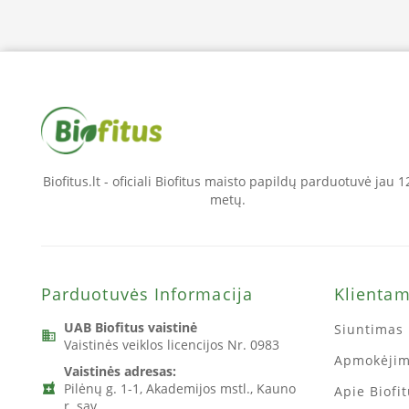
Biofitus.lt - oficiali Biofitus maisto papildų parduotuvė jau 1
metų.
Parduotuvės Informacija
Klienta
UAB Biofitus vaistinė
Siuntimas 
business
Vaistinės veiklos licencijos Nr. 0983
Apmokėji
Vaistinės adresas:
Pilėnų g. 1-1, Akademijos mstl., Kauno
local_pharmacy
Apie Biofi
r. sav.