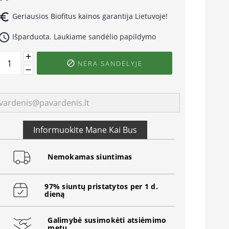
uro_symbol
Geriausios Biofitus kainos garantija Lietuvoje!
ccess_time
Išparduota. Laukiame sandėlio papildymo
NĖRA SANDĖLYJE

Informuokite Mane Kai Bus
Nemokamas siuntimas
97% siuntų pristatytos per 1 d.
dieną
Galimybė susimokėti atsiėmimo
metu