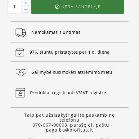
NĖRA SANDĖLYJE

Nemokamas siuntimas
97% siuntų pristatytos per 1 d. dieną
Galimybė susimokėti atsiėmimo metu
Produktai registruoti VMVT registre
Taip pat užsisakyti galite paskambinę
telefonu
+370-667-00003
, parašę el. paštu
pagalba@biofitus.lt