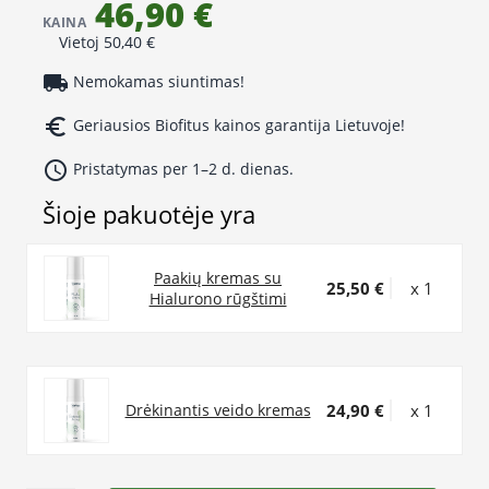
46,90 €
KAINA
Vietoj 50,40 €
local_shipping
Nemokamas siuntimas!
euro_symbol
Geriausios Biofitus kainos garantija Lietuvoje!
access_time
Pristatymas per 1–2 d. dienas.
Šioje pakuotėje yra
Paakių kremas su
25,50 €
x 1
Hialurono rūgštimi
24,90 €
x 1
Drėkinantis veido kremas