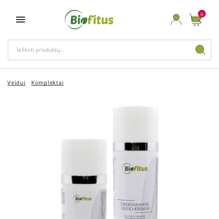
0

Veidui
Komplektai