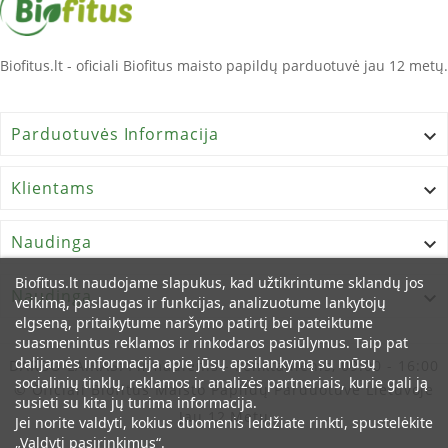
Biofitus.lt - oficiali Biofitus maisto papildų parduotuvė jau 12 metų.
Parduotuvės Informacija

Klientams

Naudinga

Biofitus.lt naudojame slapukus, kad užtikrintume sklandų jos
Naudinga

veikimą, paslaugas ir funkcijas, analizuotume lankytojų
elgseną, pritaikytume naršymo patirtį bei pateiktume
suasmenintus reklamos ir rinkodaros pasiūlymus. Taip pat
dalijamės informacija apie jūsų apsilankymą su mūsų
DARBO LAIKAS:
Pirmadienis - Penktadienis, 09:00 - 16:00
socialinių tinklų, reklamos ir analizės partneriais, kurie gali ją
© Oficiali Biofitus Maisto Papildų Parduotuvė Lietuvoje
susieti su kita jų turima informacija.
Jau 12 Metų
Jei norite valdyti, kokius duomenis leidžiate rinkti, spustelėkite
„Valdyti pasirinkimus“.