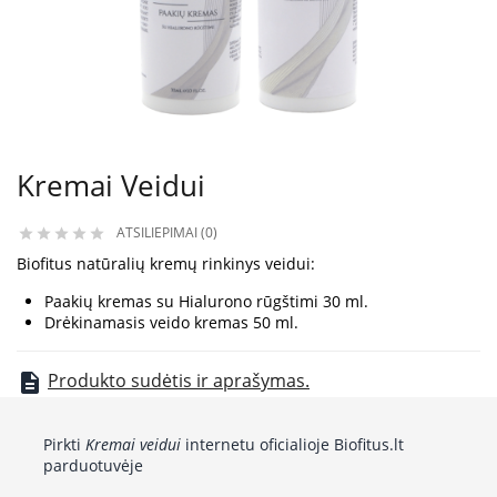
Kremai Veidui
ATSILIEPIMAI (0)





Biofitus natūralių kremų rinkinys veidui:
Paakių kremas su Hialurono rūgštimi 30 ml.
Drėkinamasis veido kremas 50 ml.
Produkto sudėtis ir aprašymas.
description
Pirkti
Kremai veidui
internetu oficialioje Biofitus.lt
parduotuvėje