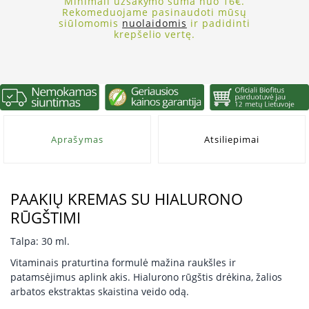
Minimali užsakymo suma nuo 16€.
Rekomeduojame pasinaudoti mūsų
siūlomomis
nuolaidomis
ir padidinti
krepšelio vertę.
Aprašymas
Atsiliepimai
PAAKIŲ KREMAS SU HIALURONO
RŪGŠTIMI
Talpa: 30 ml.
Vitaminais praturtina formulė mažina raukšles ir
patamsėjimus aplink akis. Hialurono rūgštis drėkina, žalios
arbatos ekstraktas skaistina veido odą.