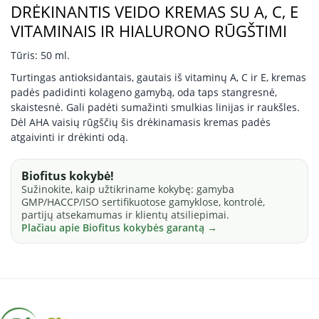
DRĖKINANTIS VEIDO KREMAS SU A, C, E
VITAMINAIS IR HIALURONO RŪGŠTIMI
Tūris: 50 ml.
Turtingas antioksidantais, gautais iš vitaminų A, C ir E, kremas
padės padidinti kolageno gamybą, oda taps stangresnė,
skaistesnė. Gali padėti sumažinti smulkias linijas ir raukšles.
Dėl AHA vaisių rūgščių šis drėkinamasis kremas padės
atgaivinti ir drėkinti odą.
Biofitus kokybė!
Sužinokite, kaip užtikriname kokybę: gamyba
GMP/HACCP/ISO sertifikuotose gamyklose, kontrolė,
partijų atsekamumas ir klientų atsiliepimai.
Plačiau apie Biofitus kokybės garantą →