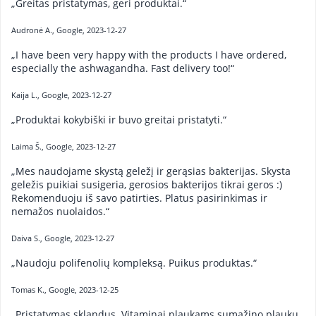
„Greitas pristatymas, geri produktai.“
Audronė A., Google, 2023-12-27
„I have been very happy with the products I have ordered,
especially the ashwagandha. Fast delivery too!“
Kaija L., Google, 2023-12-27
„Produktai kokybiški ir buvo greitai pristatyti.“
Laima Š., Google, 2023-12-27
„Mes naudojame skystą geležį ir gerąsias bakterijas. Skysta
geležis puikiai susigeria, gerosios bakterijos tikrai geros :)
Rekomenduoju iš savo patirties. Platus pasirinkimas ir
nemažos nuolaidos.“
Daiva S., Google, 2023-12-27
„Naudoju polifenolių kompleksą. Puikus produktas.“
Tomas K., Google, 2023-12-25
„Pristatymas sklandus. Vitaminai plaukams sumažino plaukų