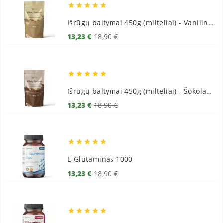





Išrūgų baltymai 450g (milteliai) - Vaniliniai
Bazinė
Kaina
13,23 €
18,90 €
kaina





Išrūgų baltymai 450g (milteliai) - Šokoladiniai
Bazinė
Kaina
13,23 €
18,90 €
kaina





L-Glutaminas 1000
Bazinė
Kaina
13,23 €
18,90 €
kaina




