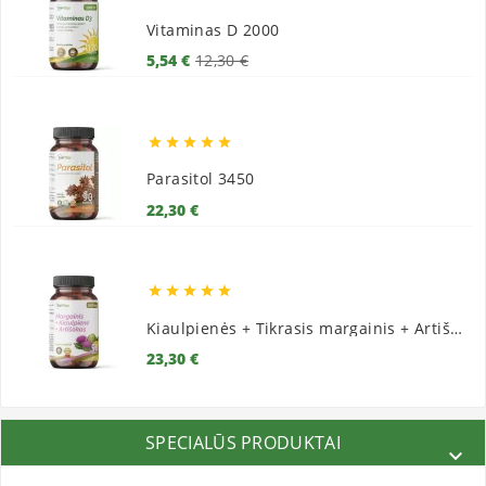
Vitaminas D 2000
Bazinė
Kaina
5,54 €
12,30 €
kaina





Parasitol 3450
Kaina
22,30 €





Kiaulpienės + Tikrasis margainis + Artišokai
Kaina
23,30 €
SPECIALŪS PRODUKTAI
