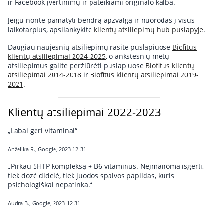
ir Facebook įvertinimų ir pateikiami originalo kalba.
Jeigu norite pamatyti bendrą apžvalgą ir nuorodas į visus
laikotarpius, apsilankykite
klientų atsiliepimų hub puslapyje
.
Daugiau naujesnių atsiliepimų rasite puslapiuose
Biofitus
klientų atsiliepimai 2024-2025
, o ankstesnių metų
atsiliepimus galite peržiūrėti puslapiuose
Biofitus klientų
atsiliepimai 2014-2018
ir
Biofitus klientų atsiliepimai 2019-
2021
.
Klientų atsiliepimai 2022-2023
„Labai geri vitaminai“
Anželika R., Google, 2023-12-31
„Pirkau 5HTP kompleksą + B6 vitaminus. Neįmanoma išgerti,
tiek dozė didelė, tiek juodos spalvos papildas, kuris
psichologiškai nepatinka.“
Audra B., Google, 2023-12-31