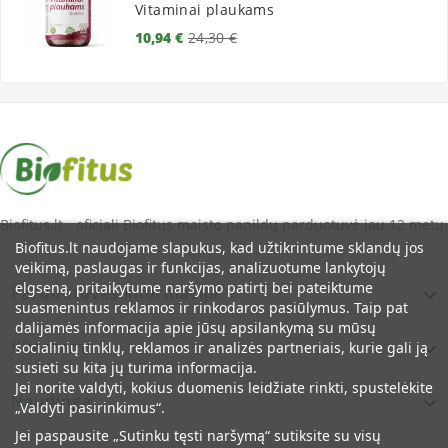
Vitaminai plaukams
Bazinė
Kaina
10,94 €
24,30 €
kaina
Biofitus.lt - oficiali Biofitus maisto papildų parduotuvė jau 12 metų.
Biofitus.lt naudojame slapukus, kad užtikrintume sklandų jos
veikimą, paslaugas ir funkcijas, analizuotume lankytojų
elgseną, pritaikytume naršymo patirtį bei pateiktume
Parduotuvės Informacija

suasmenintus reklamos ir rinkodaros pasiūlymus. Taip pat
dalijamės informacija apie jūsų apsilankymą su mūsų
Klientams

socialinių tinklų, reklamos ir analizės partneriais, kurie gali ją
susieti su kita jų turima informacija.
Jei norite valdyti, kokius duomenis leidžiate rinkti, spustelėkite
Naudinga

„Valdyti pasirinkimus“.
Jei paspausite „Sutinku tęsti naršymą“ sutiksite su visų