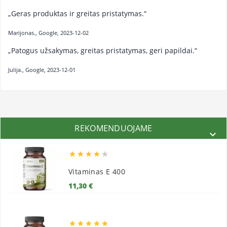
„Geras produktas ir greitas pristatymas.“
Marijonas., Google, 2023-12-02
„Patogus užsakymas, greitas pristatymas, geri papildai.“
Julija., Google, 2023-12-01
REKOMENDUOJAME






Vitaminas E 400
Kaina
11,30 €




