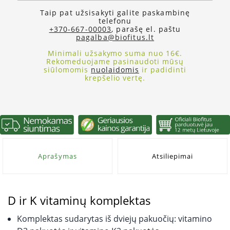
Taip pat užsisakyti galite paskambinę
telefonu
+370-667-00003
, parašę el. paštu
pagalba@biofitus.lt
Minimali užsakymo suma nuo 16€.
Rekomeduojame pasinaudoti mūsų
siūlomomis
nuolaidomis
ir padidinti
krepšelio vertę.
Aprašymas
Atsiliepimai
D ir K vitaminų komplektas
Komplektas sudarytas iš dviejų pakuočių: vitamino