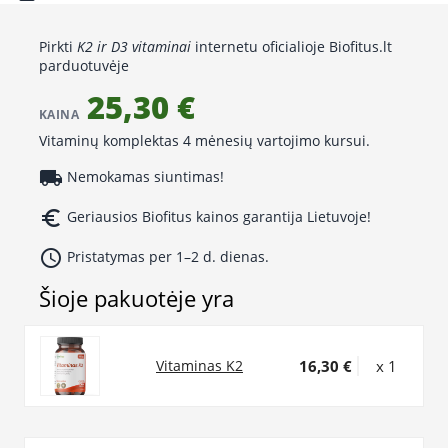
Pirkti
K2 ir D3 vitaminai
internetu oficialioje Biofitus.lt
parduotuvėje
25,30 €
KAINA
Vitaminų komplektas 4 mėnesių vartojimo kursui.
local_shipping
Nemokamas siuntimas!
euro_symbol
Geriausios Biofitus kainos garantija Lietuvoje!
access_time
Pristatymas per 1–2 d. dienas.
Šioje pakuotėje yra
16,30 €
x 1
Vitaminas K2