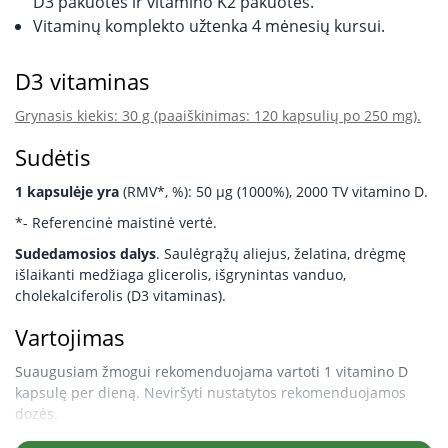
D3 pakuotės ir vitamino K2 pakuotės.
Vitaminų komplekto užtenka 4 mėnesių kursui.
D3 vitaminas
Grynasis kiekis: 30 g (paaiškinimas: 120 kapsulių po 250 mg).
Sudėtis
1 kapsulėje yra
(RMV*, %): 50 μg (1000%), 2000 TV vitamino D.
*- Referencinė maistinė vertė.
Sudedamosios dalys
. Saulėgrąžų aliejus, želatina, drėgmę
išlaikanti medžiaga glicerolis, išgrynintas vanduo,
cholekalciferolis (D3 vitaminas).
Vartojimas
Suaugusiam žmogui rekomenduojama vartoti 1 vitamino D
kapsulę per dieną. Neviršyti nustatytos rekomenduojamos
dozės.