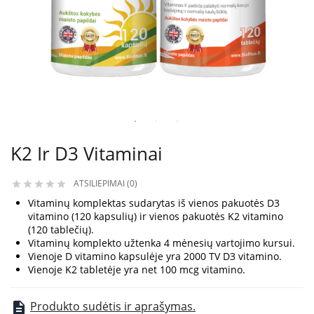
K2 Ir D3 Vitaminai
ATSILIEPIMAI (0)





Vitaminų komplektas sudarytas iš vienos pakuotės D3
vitamino (120 kapsulių) ir vienos pakuotės K2 vitamino
(120 tablečių).
Vitaminų komplekto užtenka 4 mėnesių vartojimo kursui.
Vienoje D vitamino kapsulėje yra 2000 TV D3 vitamino.
Vienoje K2 tabletėje yra net 100 mcg vitamino.
Produkto sudėtis ir aprašymas.
description