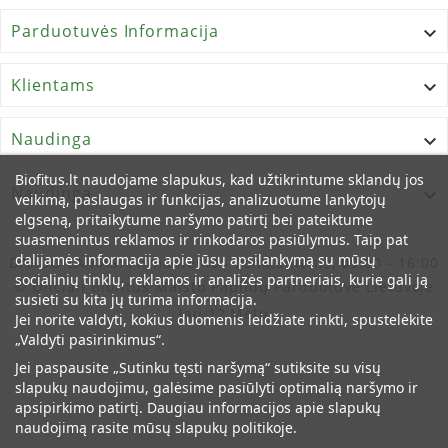
Varškės sūris
Parduotuvės Informacija

Kiaušinio trynio
Sviesto
Klientams

Vištienos kepenėlių
Vištos krūtinėlės
Naudinga

Maisto papildas neturėtų būti vartojamas kaip maisto
pakaitalas. Svarbu įvairi ir subalansuota mityba bei sveikas
Biofitus.lt naudojame slapukus, kad užtikrintume sklandų jos
Naudinga
gyvenimo būdas.

veikimą, paslaugas ir funkcijas, analizuotume lankytojų
Produkto kilmės šalis: ES.
elgseną, pritaikytume naršymo patirtį bei pateiktume
Produkto gamyba sertifikuota pagal GMP, HACCP, ISO
suasmenintus reklamos ir rinkodaros pasiūlymus. Taip pat
standartus.
dalijamės informacija apie jūsų apsilankymą su mūsų
DARBO LAIKAS:
Pirmadienis - Penktadienis, 09:00 - 16:00
socialinių tinklų, reklamos ir analizės partneriais, kurie gali ją
© Oficiali Biofitus Maisto Papildų Parduotuvė Lietuvoje
susieti su kita jų turima informacija.
Jau 12 Metų
Jei norite valdyti, kokius duomenis leidžiate rinkti, spustelėkite
„Valdyti pasirinkimus“.
Jei paspausite „Sutinku tęsti naršymą“ sutiksite su visų
slapukų naudojimu, galėsime pasiūlyti optimalią naršymo ir
apsipirkimo patirtį. Daugiau informacijos apie slapukų
naudojimą rasite mūsų slapukų politikoje.