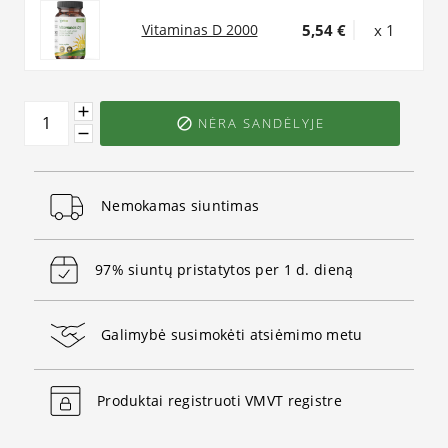
5,54 €
x 1
Vitaminas D 2000
NĖRA SANDĖLYJE

Nemokamas siuntimas
97% siuntų pristatytos per 1 d. dieną
Galimybė susimokėti atsiėmimo metu
Produktai registruoti VMVT registre