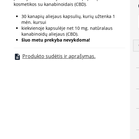
kosmetikos su kanabinoidais (CBD).
a
30 kanapių aliejaus kapsulių, kurių užtenka 1
mėn. kursui
kiekvienoje kapsulėje net 10 mg. natūralaus
kanabinoidų aliejaus (CBD).
šiuo metu prekyba nevykdoma!
Produkto sudėtis ir aprašymas.
description