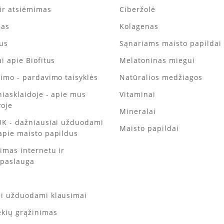
ir atsiėmimas
Ciberžolė
mas
Kolagenas
tus
Sąnariams maisto papildai
i apie Biofitus
Melatoninas miegui
kimo - pardavimo taisyklės
Natūralios medžiagos
iniasklaidoje - apie mus
Vitaminai
voje
Mineralai
UK - dažniausiai užduodami
Maisto papildai
apie maisto papildus
kimas internetu ir
 paslauga
ai užduodami klausimai
ekių grąžinimas