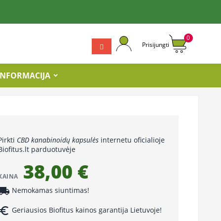
0
Prisijungti
INFORMACIJA
Pirkti
CBD kanabinoidų kapsulės
internetu oficialioje
Biofitus.lt parduotuvėje
38,00 €
KAINA
cal_shipping
Nemokamas siuntimas!
uro_symbol
Geriausios Biofitus kainos garantija Lietuvoje!