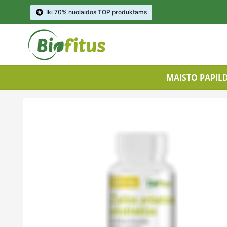

Iki 70% nuolaidos TOP produktams
MAISTO PAPIL