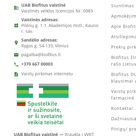
UAB Biofitus vaistinė
Siuntimas 
business
Vaistinės veiklos licencijos Nr. 0983
Apmokėji
Vaistinės adresas:
Pilėnų g. 1-1, Akademijos mstl., Kauno
local_pharmacy
Apie Biofi
r. sav.
Atsiliepima
Sandėlio adresas:
location_on
Rygos g. 54-133, Vilnius
Prekių pir
pagalba@biofitus.lt
email
Biofitus ž
rašo Lietu
+370 667 00003
call
Vaistų pirkimas internetu
Biofitus D
description
klausimai 
Vaistų pir
farmacinė
Kontaktai
Dažniausi
Pinigų/ pr
UAB Biofitus vaistinė —
Įtraukta į VVKT