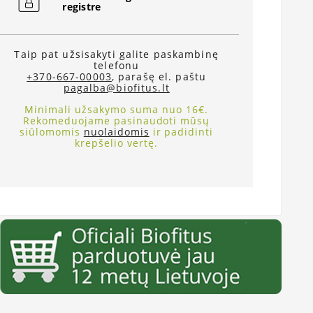
registre
Taip pat užsisakyti galite paskambinę
telefonu
+370-667-00003
, parašę el. paštu
pagalba@biofitus.lt
Minimali užsakymo suma nuo 16€.
Rekomeduojame pasinaudoti mūsų
siūlomomis
nuolaidomis
ir padidinti
krepšelio vertę.