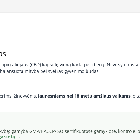
g
as
ių aliejaus (CBD) kapsulę vieną kartą per dieną. Neviršyti nust
 subalansuota mityba bei sveikas gyvenimo būdas
erims, žindyvėms,
jaunesniems nei 18 metų amžiaus vaikams
, o 
okybę: gamyba GMP/HACCP/ISO sertifikuotose gamyklose, kontrolė, pa
 garantą →