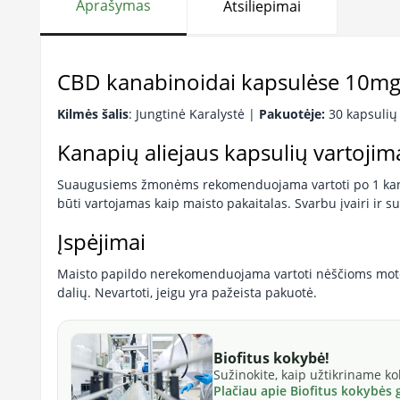
Aprašymas
Atsiliepimai
CBD kanabinoidai kapsulėse 10m
Kilmės šalis
: Jungtinė Karalystė |
Pakuotėje:
30 kapsulių
Kanapių aliejaus kapsulių vartojim
Suaugusiems žmonėms rekomenduojama vartoti po 1 kanap
būti vartojamas kaip maisto pakaitalas. Svarbu įvairi ir
Įspėjimai
Maisto papildo nerekomenduojama vartoti nėščioms mot
dalių. Nevartoti, jeigu yra pažeista pakuotė.
Biofitus kokybė!
Sužinokite, kaip užtikriname k
Plačiau apie Biofitus kokybės