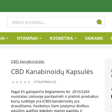
DAI
VITAMINAI
KOSMETIKA
VAIKAMS
CBD kanabinoidai
CBD Kanabinoidų Kapsulės
ATSILIEPIMAI (0)





Pagal ES galiojančio Reglamento Nr. 2015/2283
lo
nuostatas Lietuvoje pardavinėti ir platinti produktus
kurių sudėtyje yra (CBD) kanabinoidų yra
draudžiama. Pasikeitus šiam įstatymui Biofitus
e
pasiūlys aukštos kokybės maisto papildų ir