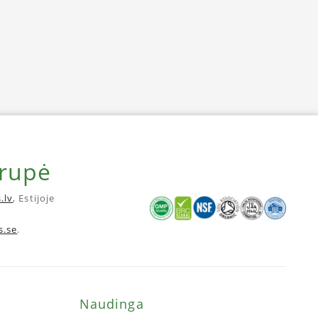
grupė
.lv
, Estijoje
s.se
.
Naudinga