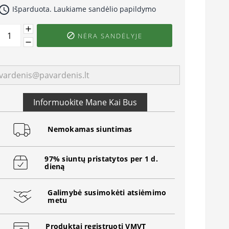
ccess_time
Išparduota. Laukiame sandėlio papildymo
NĖRA SANDĖLYJE

Informuokite Mane Kai Bus
Nemokamas siuntimas
97% siuntų pristatytos per 1 d.
dieną
Galimybė susimokėti atsiėmimo
metu
Produktai registruoti VMVT