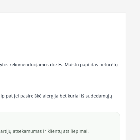
atytos rekomenduojamos dozės. Maisto papildas neturėtų
taip pat jei pasireiškė alergija bet kuriai iš sudedamųjų
rtijų atsekamumas ir klientų atsiliepimai.