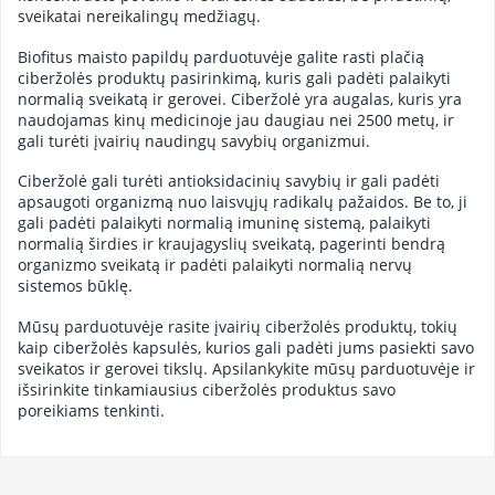
sveikatai nereikalingų medžiagų.
Biofitus maisto papildų parduotuvėje galite rasti plačią
ciberžolės produktų pasirinkimą, kuris gali padėti palaikyti
normalią sveikatą ir gerovei. Ciberžolė yra augalas, kuris yra
naudojamas kinų medicinoje jau daugiau nei 2500 metų, ir
gali turėti įvairių naudingų savybių organizmui.
Ciberžolė gali turėti antioksidacinių savybių ir gali padėti
apsaugoti organizmą nuo laisvųjų radikalų pažaidos. Be to, ji
gali padėti palaikyti normalią imuninę sistemą, palaikyti
normalią širdies ir kraujagyslių sveikatą, pagerinti bendrą
organizmo sveikatą ir padėti palaikyti normalią nervų
sistemos būklę.
Mūsų parduotuvėje rasite įvairių ciberžolės produktų, tokių
kaip ciberžolės kapsulės, kurios gali padėti jums pasiekti savo
sveikatos ir gerovei tikslų. Apsilankykite mūsų parduotuvėje ir
išsirinkite tinkamiausius ciberžolės produktus savo
poreikiams tenkinti.