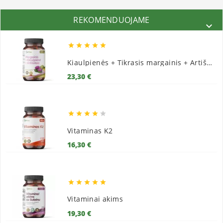
REKOMENDUOJAME






Kiaulpienės + Tikrasis margainis + Artišokai
Kaina
23,30 €





Vitaminas K2
Kaina
16,30 €





Vitaminai akims
Kaina
19,30 €