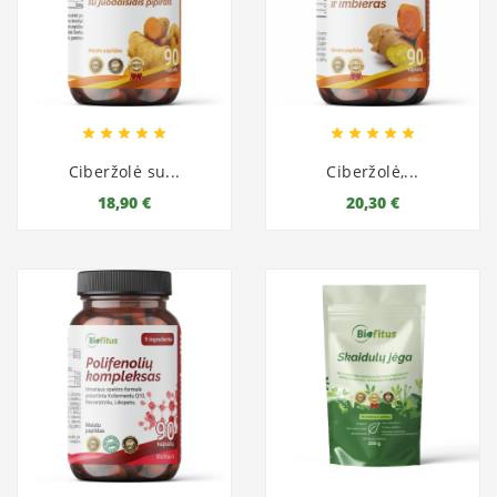










Ciberžolė su...
Ciberžolė,...
18,90 €
20,30 €