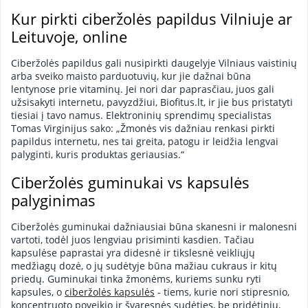
Kur pirkti ciberžolės papildus Vilniuje ar
Leituvoje, online
Ciberžolės papildus gali nusipirkti daugelyje Vilniaus vaistinių
arba sveiko maisto parduotuvių, kur jie dažnai būna
lentynose prie vitaminų. Jei nori dar paprasčiau, juos gali
užsisakyti internetu, pavyzdžiui, Biofitus.lt, ir jie bus pristatyti
tiesiai į tavo namus. Elektroninių sprendimų specialistas
Tomas Virginijus sako: „Žmonės vis dažniau renkasi pirkti
papildus internetu, nes tai greita, patogu ir leidžia lengvai
palyginti, kuris produktas geriausias.“
Ciberžolės guminukai vs kapsulės
palyginimas
Ciberžolės guminukai dažniausiai būna skanesni ir malonesni
vartoti, todėl juos lengviau prisiminti kasdien. Tačiau
kapsulėse paprastai yra didesnė ir tikslesnė veikliųjų
medžiagų dozė, o jų sudėtyje būna mažiau cukraus ir kitų
priedų. Guminukai tinka žmonėms, kuriems sunku ryti
kapsules, o
ciberžolės kapsulės
- tiems, kurie nori stipresnio,
koncentruoto poveikio ir švaresnės sudėties, be pridėtinių,