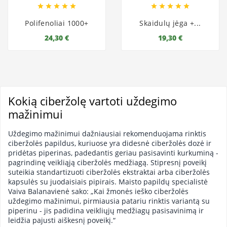










Polifenoliai 1000+
Skaidulų jėga +...
24,30 €
19,30 €
Kokią ciberžolę vartoti uždegimo
mažinimui
Uždegimo mažinimui dažniausiai rekomenduojama rinktis
ciberžolės papildus, kuriuose yra didesnė ciberžolės dozė ir
pridėtas piperinas, padedantis geriau pasisavinti kurkuminą -
pagrindinę veikliąją ciberžolės medžiagą. Stipresnį poveikį
suteikia standartizuoti ciberžolės ekstraktai arba ciberžolės
kapsulės su juodaisiais pipirais. Maisto papildų specialistė
Vaiva Balanavienė sako: „Kai žmonės ieško ciberžolės
uždegimo mažinimui, pirmiausia patariu rinktis variantą su
piperinu - jis padidina veikliųjų medžiagų pasisavinimą ir
leidžia pajusti aiškesnį poveikį.“