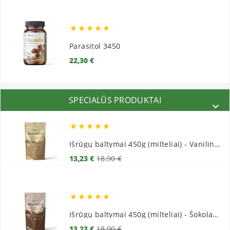





Parasitol 3450
Kaina
22,30 €
SPECIALŪS PRODUKTAI






Išrūgų baltymai 450g (milteliai) - Vaniliniai
Bazinė
Kaina
13,23 €
18,90 €
kaina





Išrūgų baltymai 450g (milteliai) - Šokoladiniai
Bazinė
Kaina
13,23 €
18,90 €