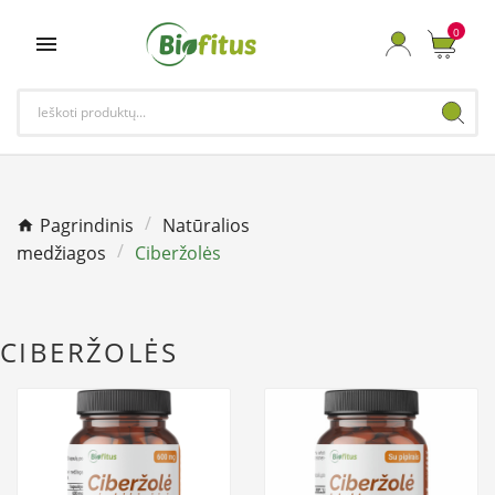
0

Pagrindinis
Natūralios
medžiagos
Ciberžolės
CIBERŽOLĖS