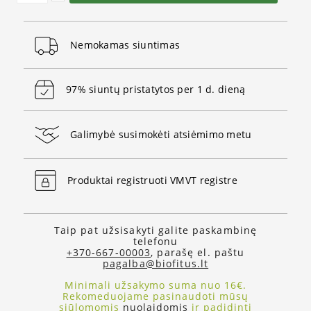
Nemokamas siuntimas
97% siuntų pristatytos per 1 d. dieną
Galimybė susimokėti atsiėmimo metu
Produktai registruoti VMVT registre
Taip pat užsisakyti galite paskambinę
telefonu
+370-667-00003
, parašę el. paštu
pagalba@biofitus.lt
Minimali užsakymo suma nuo 16€.
Rekomeduojame pasinaudoti mūsų
siūlomomis
nuolaidomis
ir padidinti