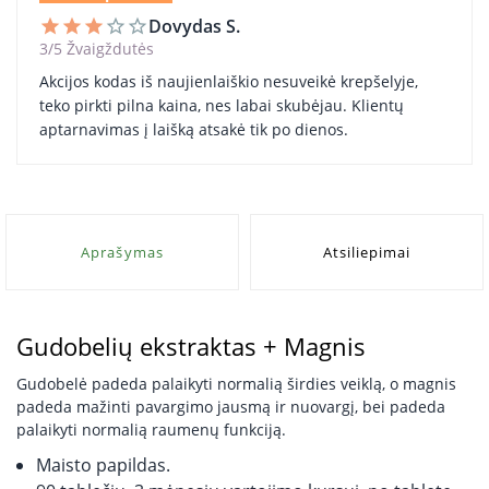
Dovydas S.
star
star
star
star_border
star_border
3/5 Žvaigždutės
Akcijos kodas iš naujienlaiškio nesuveikė krepšelyje,
teko pirkti pilna kaina, nes labai skubėjau. Klientų
aptarnavimas į laišką atsakė tik po dienos.
Aprašymas
Atsiliepimai
Gudobelių ekstraktas + Magnis
Gudobelė padeda palaikyti normalią širdies veiklą, o magnis
padeda mažinti pavargimo jausmą ir nuovargį, bei padeda
palaikyti normalią raumenų funkciją.
Maisto papildas.