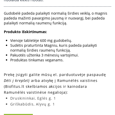
Gudobelė padeda palaikyti normalią širdies veiklą, o magnis
padeda mažinti pavargimo jausmą ir nuovargį, bei padeda
palaikyti normalią raumenų funkciją.
Produkto išskirtinumas:
Vienoje tabletėje 600 mg gudobelių.
Sudėtis praturtinta Magniu, kuris padeda palaikyti
normalią širdies raumenų funkciją.
Pakuotės užtenka 3 mėnesių vartojimui.
Produktas tinkamas veganams.
Prekę įsigyti galite mūsų el. parduotuvėje paspaudę
Dėti į krepšelį
arba atvykę į Ramunėlės vaistines
(Biofitus.lt skelbiamos akcijos ir kainodara
Ramunėlės vaistinėse negalioja):
Druskininkai, Eglės g. 1
Griškabūdis, Alyvų g. 1
Joniškėlis, Vytauto g. 1