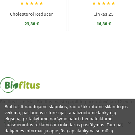










Cholesterol Reducer
Cinkas 25
23,30 €
16,30 €
Biofitus.lt - oficiali Biofitus maisto papildų parduotuvė jau 12 metų.
Biofitus.lt naudojame slapukus, kad užtikrintume sklandų jos
veikimą, paslaugas ir funkcijas, analizuotume lankytojų
elgseną, pritaikytume naršymo patirtį bei pateiktume
Parduotuvės Informacija

suasmenintus reklamos ir rinkodaros pasiūlymus. Taip pat
dalijamės informacija apie jūsų apsilankymą su mūsų