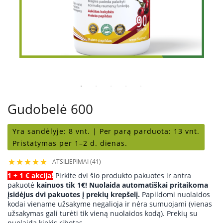
Gudobelė 600
Yra sandėlyje:
8 vnt. |
Per parą parduota:
13 vnt.
Pristatymas per 1–2 d. dienas.
ATSILIEPIMAI (41)





1 + 1 € akcija!
Pirkite dvi šio produkto pakuotes ir antra
pakuotė
kainuos tik 1€! Nuolaida automatiškai pritaikoma
įsidėjus dvi pakuotes į prekių krepšelį.
Papildomi nuolaidos
kodai viename užsakyme negalioja ir nėra sumuojami (vienas
užsakymas gali turėti tik vieną nuolaidos kodą). Prekių su
nuolaida kiekis ribotas.