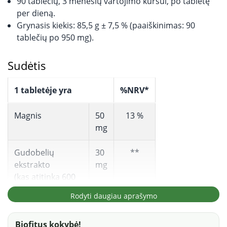
90 tablečių, 3 mėnesių vartojimo kursui, po tabletę
per dieną.
Grynasis kiekis: 85,5 g ± 7,5 % (paaiškinimas: 90
tablečių po 950 mg).
Sudėtis
1 tabletėje yra
%NRV*
Magnis
50
13 %
mg
Gudobelių
30
**
ekstrakto
mg
(kas atitinka 600
mg grynų
Rodyti daugiau aprašymo
gudobelių
miltelių).
Biofitus kokybė!