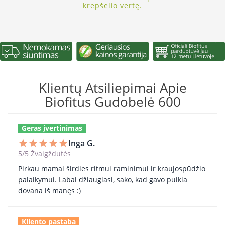
krepšelio vertę.
Klientų Atsiliepimai Apie
Biofitus Gudobelė 600
Geras įvertinimas
Inga G.
star
star
star
star
star
5/5 Žvaigždutės
Pirkau mamai širdies ritmui raminimui ir kraujospūdžio
palaikymui. Labai džiaugiasi, sako, kad gavo puikia
dovana iš manęs :)
Kliento pastaba