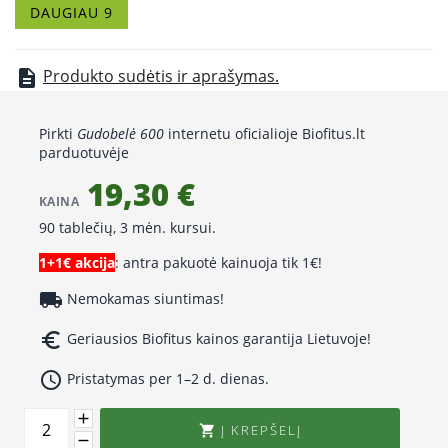
Kaunas, V. Krėvės pr. 43
DAUGIAU 9
Klaipėda, Mokyklos g. 13
Mastaičiai, Mokslo g. 11
Šakiai, V. Kudirkos g. 48
Produkto sudėtis ir aprašymas.
description
Venta, Žemaičių g. 31
Vilnius, Žolyno g. 2A
Pirkti
Gudobelė 600
internetu oficialioje Biofitus.lt
parduotuvėje
19,30 €
KAINA
90 tablečių, 3 mėn. kursui.
1+1€ akcija
: antra pakuotė kainuoja tik 1€!
local_shipping
Nemokamas siuntimas!
euro_symbol
Geriausios Biofitus kainos garantija Lietuvoje!
access_time
Pristatymas per 1–2 d. dienas.
Į KREPŠELĮ
