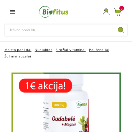
0

Maisto papildai
Nuolaidos
Širdžiai vitaminai
Polifenoliai
Žoliniai augalai