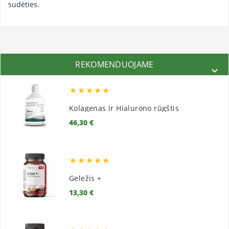
sudėties.
REKOMENDUOJAME






Kolagenas ir Hialurono rūgštis
Kaina
46,30 €





Geležis +
Kaina
13,30 €