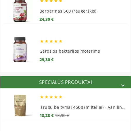





Berberinas 500 (raugerškis)
Kaina
24,30 €





Gerosios bakterijos moterims
Kaina
29,30 €
SPECIALŪS PRODUKTAI






Išrūgų baltymai 450g (milteliai) - Vaniliniai
Bazinė
Kaina
13,23 €
18,90 €
kaina