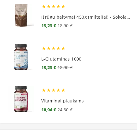





Išrūgų baltymai 450g (milteliai) - Šokoladiniai
Bazinė
Kaina
13,23 €
18,90 €
kaina





L-Glutaminas 1000
Bazinė
Kaina
13,23 €
18,90 €
kaina





Vitaminai plaukams
Bazinė
Kaina
10,94 €
24,30 €
kaina