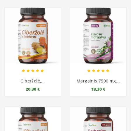










Ciberžolė,...
Margainis 7500 mg...
20,30 €
18,30 €