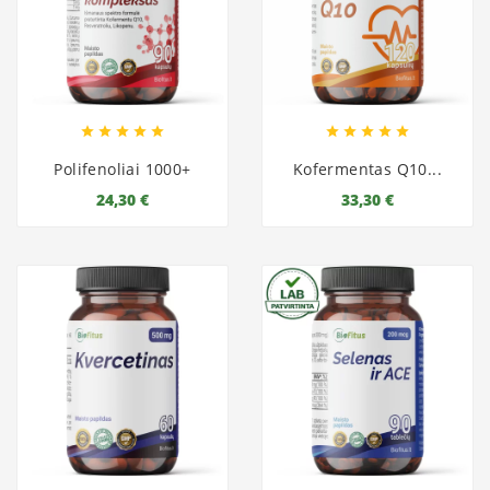










Polifenoliai 1000+
Kofermentas Q10...
24,30 €
33,30 €