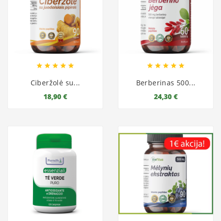










Ciberžolė su...
Berberinas 500...
18,90 €
24,30 €