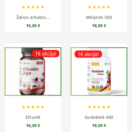










Žalios arbatos...
Mėlynės 500
16,30 €
19,30 €










Ežiuolė
Gudobelė 600
16,30 €
19,30 €