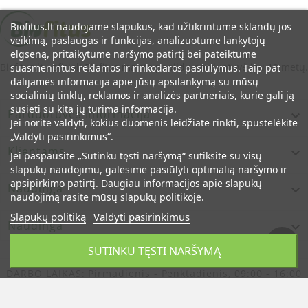
Biofitus.lt naudojame slapukus, kad užtikrintume sklandų jos
veikimą, paslaugas ir funkcijas, analizuotume lankytojų
elgseną, pritaikytume naršymo patirtį bei pateiktume
Biofitus.lt - oficiali Biofitus maisto papildų parduotuvė jau 12 metų.
suasmenintus reklamos ir rinkodaros pasiūlymus. Taip pat
dalijamės informacija apie jūsų apsilankymą su mūsų
socialinių tinklų, reklamos ir analizės partneriais, kurie gali ją
susieti su kita jų turima informacija.
Parduotuvės Informacija

Jei norite valdyti, kokius duomenis leidžiate rinkti, spustelėkite
„Valdyti pasirinkimus“.
Klientams

Jei paspausite „Sutinku tęsti naršymą“ sutiksite su visų
slapukų naudojimu, galėsime pasiūlyti optimalią naršymo ir
apsipirkimo patirtį. Daugiau informacijos apie slapukų
Naudinga

naudojimą rasite mūsų slapukų politikoje.
Slapukų politiką
Valdyti pasirinkimus
Naudinga

SUTINKU TĘSTI NARŠYMĄ
DARBO LAIKAS:
Pirmadienis - Penktadienis, 09:00 - 16:00
© Oficiali Biofitus Maisto Papildų Parduotuvė Lietuvoje