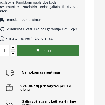
puslapyje. Papildomi nuolaidos kodai
nesumuojami. Nuolaidos kodas galioja tik iki 2026-
08-09.
cal_shipping
Nemokamas siuntimas!
uro_symbol
Geriausios Biofitus kainos garantija Lietuvoje!
ccess_time
Pristatymas per 1–2 d. dienas.
Į KREPŠELĮ

Nemokamas siuntimas
97% siuntų pristatytos per 1 d.
dieną
Galimybė susimokėti atsiėmimo
metu