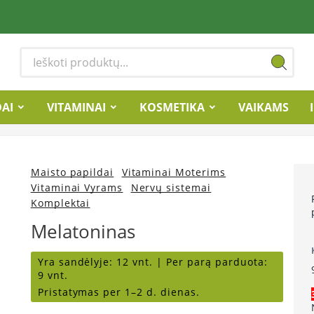
DAI
VITAMINAI
KOSMETIKA
VAIKAMS
Maisto papildai
Vitaminai Moterims
Vitaminai Vyrams
Nervų sistemai
Komplektai
Melatoninas
Yra sandėlyje:
12 vnt. |
Per parą parduota:
9 vnt.
Pristatymas per 1–2 d. dienas.