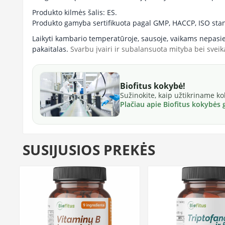
Produkto kilmės šalis: ES.
Produkto gamyba sertifikuota pagal GMP, HACCP, ISO sta
Laikyti kambario temperatūroje, sausoje, vaikams nepasi
pakaitalas.
Svarbu įvairi ir subalansuota mityba bei svei
Biofitus kokybė!
Sužinokite, kaip užtikriname k
Plačiau apie Biofitus kokybės
SUSIJUSIOS PREKĖS