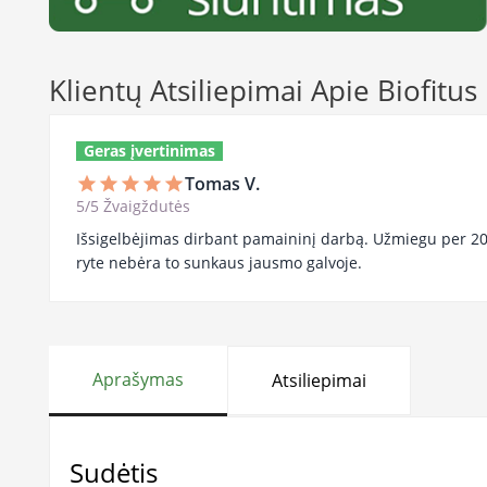
Klientų Atsiliepimai Apie Biofitu
Geras įvertinimas
Tomas V.
star
star
star
star
star
5/5 Žvaigždutės
Išsigelbėjimas dirbant pamaininį darbą. Užmiegu per 20
ryte nebėra to sunkaus jausmo galvoje.
Aprašymas
Atsiliepimai
Sudėtis