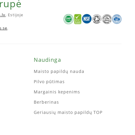
grupė
.lv
, Estijoje
s.se
.
Naudinga
Maisto papildų nauda
Pilvo pūtimas
Margainis kepenims
Berberinas
Geriausių maisto papildų TOP