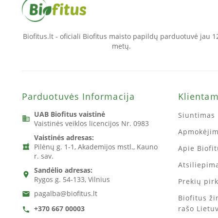
Biofitus.lt - oficiali Biofitus maisto papildų parduotuvė jau 1
metų.
Parduotuvės Informacija
Klienta
UAB Biofitus vaistinė
Siuntimas 
business
Vaistinės veiklos licencijos Nr. 0983
Apmokėji
Vaistinės adresas:
Pilėnų g. 1-1, Akademijos mstl., Kauno
local_pharmacy
Apie Biofi
r. sav.
Atsiliepima
Sandėlio adresas:
location_on
Rygos g. 54-133, Vilnius
Prekių pir
pagalba@biofitus.lt
email
Biofitus ž
rašo Lietu
+370 667 00003
call