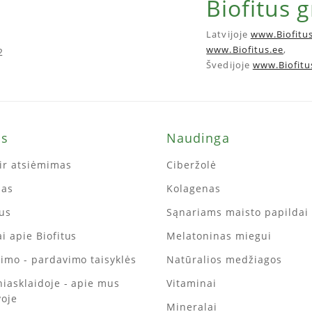
Biofitus 
Latvijoje
www.Biofitus
www.Biofitus.ee
,
2
Švedijoje
www.Biofitu
ms
Naudinga
ir atsiėmimas
Ciberžolė
mas
Kolagenas
tus
Sąnariams maisto papildai
i apie Biofitus
Melatoninas miegui
kimo - pardavimo taisyklės
Natūralios medžiagos
iniasklaidoje - apie mus
Vitaminai
voje
Mineralai