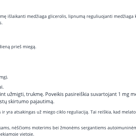
gmę išlaikanti medžiaga glicerolis, lipnumą reguliuojanti medžiaga 
s.
dieną prieš miegą.
 mg).
i.
int užmigti, trukmę. Poveikis pasireiškia suvartojant 1 mg m
stų skirtumo pajautimą.
yra atsakingas už miego ciklo reguliaciją. Tai reiškia, kad melato
ams, nėščioms moterims bei žmonėms sergantiems autoimuninėmis li
iekiamoje vietoje.