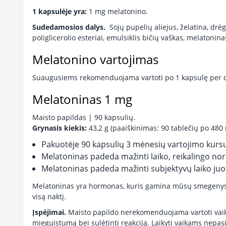
1 kapsulėje yra:
1 mg melatonino.
Sudedamosios dalys.
Sojų pupelių aliejus, želatina, drė
poliglicerolio esteriai, emulsiklis bičių vaškas, melatonina
Melatonino vartojimas
Suaugusiems rekomenduojama vartoti po 1 kapsulę per 
Melatoninas 1 mg
Maisto papildas | 90 kapsulių.
Grynasis kiekis:
43,2 g (paaiškinimas: 90 tablečių po 480
Pakuotėje 90 kapsulių 3 mėnesių vartojimo kursu
Melatoninas padeda mažinti laiko, reikalingo nor
Melatoninas padeda mažinti subjektyvų laiko juo
Melatoninas yra hormonas, kuris gamina mūsų smegenys ir 
visą naktį.
Įspėjimai.
Maisto papildo nerekomenduojama vartoti vaik
mieguistumą bei sulėtinti reakciją. Laikyti vaikams nepas