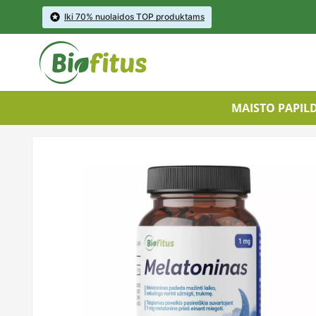

Iki 70% nuolaidos TOP produktams
MAISTO PAPIL