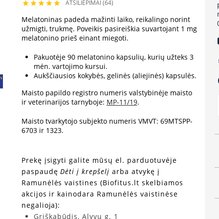
ATSILIEPIMAI (64)





Melatoninas padeda mažinti laiko, reikalingo norint
užmigti, trukmę. Poveikis pasireiškia suvartojant 1 mg
melatonino prieš einant miegoti.
lo
Pakuotėje 90 melatonino kapsulių, kurių užteks 3
e
mėn. vartojimo kursui.
Aukščiausios kokybės, gelinės (aliejinės) kapsulės.
a
Maisto papildo registro numeris valstybinėje maisto
ir veterinarijos tarnyboje:
MP-11/19
.
Maisto tvarkytojo subjekto numeris VMVT: 69MTSPP-
6703 ir 1323.
Prekę įsigyti galite mūsų el. parduotuvėje
paspaudę
Dėti į krepšelį
arba atvykę į
Ramunėlės vaistines (Biofitus.lt skelbiamos
akcijos ir kainodara Ramunėlės vaistinėse
negalioja):
Griškabūdis, Alyvų g. 1