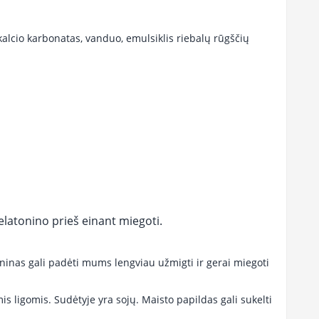
kalcio karbonatas, vanduo, emulsiklis riebalų rūgščių
elatonino prieš einant miegoti.
ninas gali padėti mums lengviau užmigti ir gerai miegoti
gomis. Sudėtyje yra sojų. Maisto papildas gali sukelti