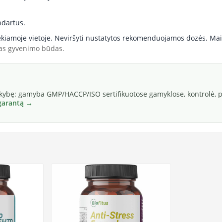
ndartus.
ekiamoje vietoje. Neviršyti nustatytos rekomenduojamos dozės. Mai
kas gyvenimo būdas.
okybę: gamyba GMP/HACCP/ISO sertifikuotose gamyklose, kontrolė, pa
 garantą →