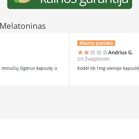
s Melatoninas
Kliento pastaba
Andrius G.
star
star
star_border
star_border
star_border
2/5 Žvaigždutės
 minučių išgėrus kapsulę, o
Kodėl tik 1mg vienoje kapsulė