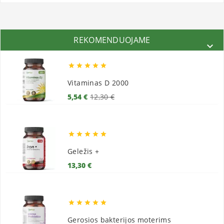
REKOMENDUOJAME






Vitaminas D 2000
Bazinė
Kaina
5,54 €
12,30 €
kaina





Geležis +
Kaina
13,30 €





Gerosios bakterijos moterims