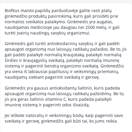
Biofitus maisto papildų parduotuvėje galite rasti platų
ginkmedžio produktų pasirinkimą, kuris gali prisidėti prie
normalios sveikatos palaikymo. Ginkmedis yra augalas,
naudojamas medicinoje jau daugiau nei 2500 metų, ir gali
turėti įvairių naudingų savybių organizmui.
Ginkmedis gali turėti antioksidacinių savybių ir gali padėti
apsaugoti organizmą nuo laisvųjų radikalų pažaidos. Be to, jis
gali padėti palaikyti normalią kraujotaką, palaikyti normalią
širdies ir kraujagyslių sveikatą, palaikyti normalią imuninę
sistemą ir pagerinti bendrą organizmo sveikatą. Ginkmedžio
yra viena iš labiausiai paplitusių ir veiksmingų priemonių,
naudojamų siekiant pagerinti sveikatą ir gerovę.
Ginkmedis yra gausus antioksidantų šaltinis, kuris padeda
apsaugoti organizmą nuo laisvųjų radikalų pažeidimų. Be to,
jis yra geras šaltinis vitamino C, kuris padeda palaikyti
imuninę sistemą ir pagerinti odos išvaizdą.
Jei ieškote natūralių ir veiksmingų būdų, kaip pagerinti savo
sveikatą ir gerovę, ginkmedžis gali būti tai, ko jums reikia.