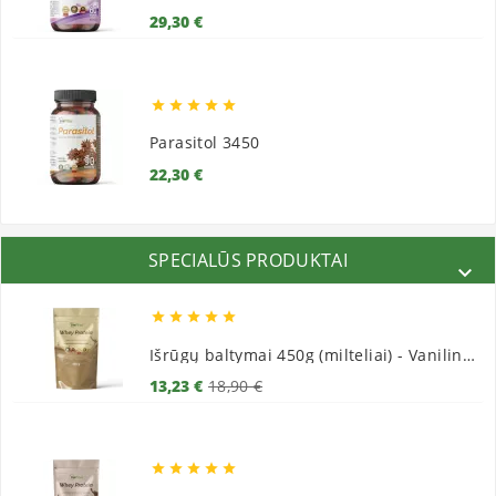
Kaina
29,30 €





Parasitol 3450
Kaina
22,30 €
SPECIALŪS PRODUKTAI






Išrūgų baltymai 450g (milteliai) - Vaniliniai
Bazinė
Kaina
13,23 €
18,90 €
kaina




