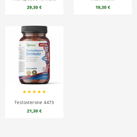
29,30 €
19,30 €





Testosterone 4473
21,30 €