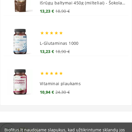
Išrūgų baltymai 450g (milteliai) - Šokoladiniai
Bazinė
Kaina
13,23 €
18,90 €
kaina





L-Glutaminas 1000
Bazinė
Kaina
13,23 €
18,90 €
kaina





Vitaminai plaukams
Bazinė
Kaina
10,94 €
24,30 €
kaina
Biofitus.lt naudojame slapukus, kad užtikrintume sklandų jos