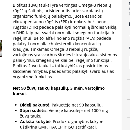
Biofitus žuvų taukai yra vertingas Omega-3 riebalų
rūgščių šaltinis, prisidedantis prie svarbiausių
organizmo funkcijų palaikymo. Juose esančios
eikozapentaeno rūgštis (EPR) ir dokozaheksaeno
lo
rūgštis (DHR) padeda palaikyti normalią širdies veiklą,
o DHR taip pat svarbi normaliai smegenų funkcijai ir
e
regėjimui. Be to, alfa-linoleno rūgštis (ALA) padeda
palaikyti normalią cholesterolio koncentraciją
a
kraujyje. Tinkamas Omega-3 riebalų rūgščių
vartojimas yra svarbus širdies ir kraujotakos sistemos
palaikymui, smegenų veiklai bei regėjimo funkcijai.
Biofitus žuvų taukai – tai kokybiškas pasirinkimas
kasdienei mitybai, padedantis palaikyti svarbiausias
organizmo funkcijas.
Net 90 žuvų taukų kapsulių, 3 mėn. vartojimo
kursui.
Didelį pakuotė.
Pakuotėje net 90 kapsulių.
Stipri sudėtis.
Vienoje kapsulėje net 1000 mg
žuvų taukų.
Aukšta kokybė
. Produkto gamybos kokybė
užtikrina GMP, HACCP ir ISO sertifikatai.