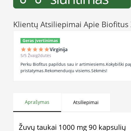
Klientų Atsiliepimai Apie Biofitus
Geras įvertinimas
Virginija
star
star
star
star
star
5/5 Žvaigždutės
Perku Biofitus papildus sau ir artimiesiems.Kokybiški pap
pristatymas.Rekomenduoju visiems.Sėkmės!
Aprašymas
Atsiliepimai
Žuvų taukai 1000 mg 90 kapsulių