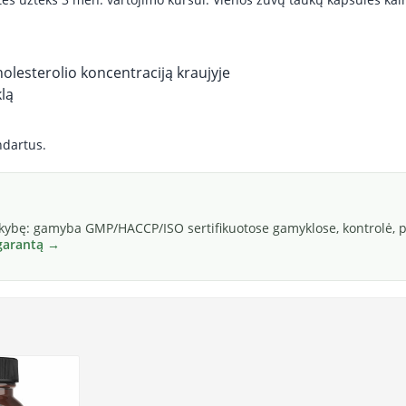
holesterolio koncentraciją kraujyje
klą
ndartus.
okybę: gamyba GMP/HACCP/ISO sertifikuotose gamyklose, kontrolė, pa
 garantą →