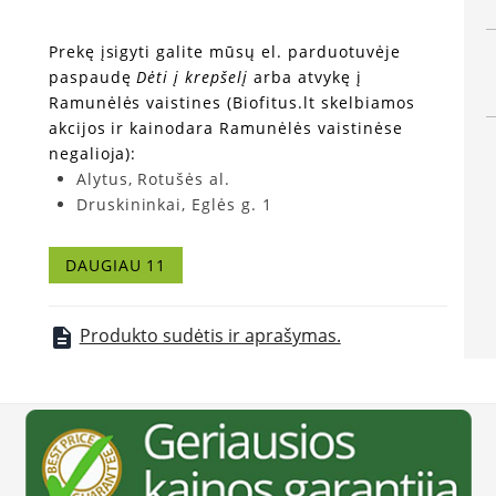
Prekę įsigyti galite mūsų el. parduotuvėje
paspaudę
Dėti į krepšelį
arba atvykę į
Ramunėlės vaistines (Biofitus.lt skelbiamos
akcijos ir kainodara Ramunėlės vaistinėse
negalioja):
Alytus, Rotušės al.
Druskininkai, Eglės g. 1
Grinkiškis, Tilto g. 13
Kaunas, V. Krėvės pr. 43
DAUGIAU 11
Klaipėda, Mokyklos g. 13
Mastaičiai, Mokslo g. 11
Elektrėnai, Taikos g. 4
Produkto sudėtis ir aprašymas.
description
Seirijai, Vytauto g. 15
Šakiai, V. Kudirkos g. 48
Šiauliai, Lyros g. 13
Venta, Žemaičių g. 31