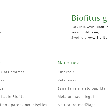
Biofitus 
Latvijoje
www.Biofitus
www.Biofitus.ee
,
2
Švedijoje
www.Biofitu
ms
Naudinga
ir atsiėmimas
Ciberžolė
mas
Kolagenas
tus
Sąnariams maisto papildai
i apie Biofitus
Melatoninas miegui
kimo - pardavimo taisyklės
Natūralios medžiagos