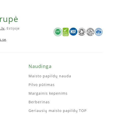
grupė
.lv
, Estijoje
s.se
.
Naudinga
Maisto papildų nauda
Pilvo pūtimas
Margainis kepenims
Berberinas
Geriausių maisto papildų TOP