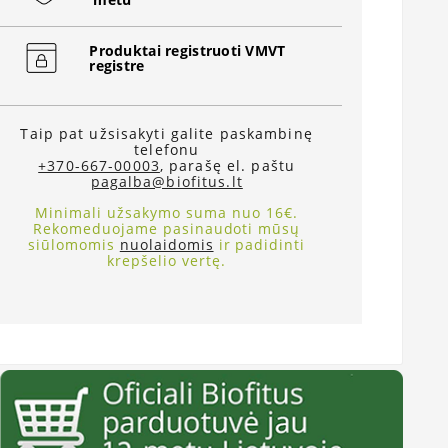
Produktai registruoti VMVT
registre
Taip pat užsisakyti galite paskambinę
telefonu
+370-667-00003
, parašę el. paštu
pagalba@biofitus.lt
Minimali užsakymo suma nuo 16€.
Rekomeduojame pasinaudoti mūsų
siūlomomis
nuolaidomis
ir padidinti
krepšelio vertę.