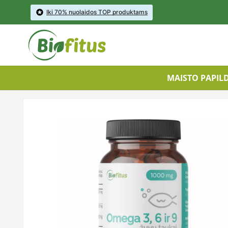

Iki 70% nuolaidos TOP produktams
MAISTO PAPIL