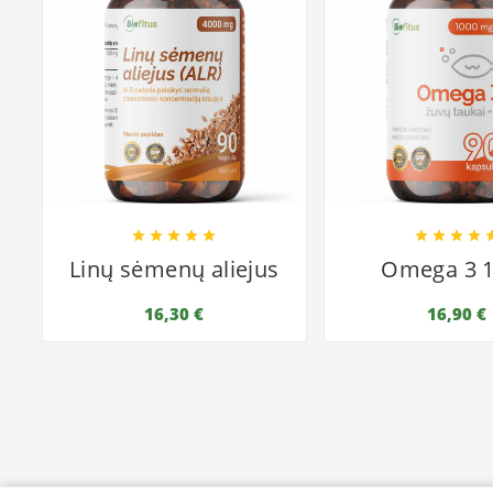









Linų sėmenų aliejus
Omega 3 
16,30 €
16,90 €