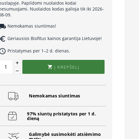
puslapyje. Papildomi nuolaidos kodai
nesumuojami. Nuolaidos kodas galioja tik iki 2026-
08-09.
cal_shipping
Nemokamas siuntimas!
uro_symbol
Geriausios Biofitus kainos garantija Lietuvoje!
ccess_time
Pristatymas per 1–2 d. dienas.
Į KREPŠELĮ

Nemokamas siuntimas
97% siuntų pristatytos per 1 d.
dieną
Galimybė susimokėti atsiėmimo
metu