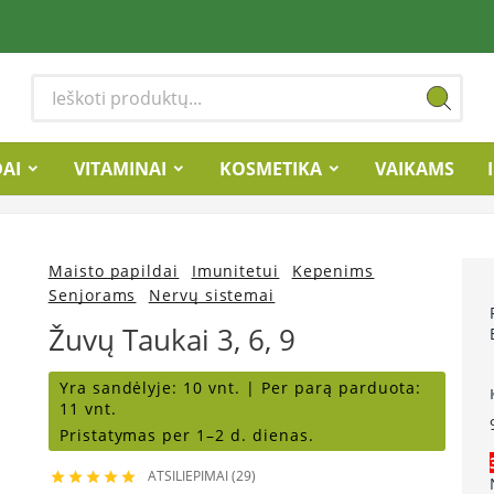
DAI
VITAMINAI
KOSMETIKA
VAIKAMS
Maisto papildai
Imunitetui
Kepenims
Senjorams
Nervų sistemai
Žuvų Taukai 3, 6, 9
Yra sandėlyje:
10 vnt. |
Per parą parduota:
11 vnt.
Pristatymas per 1–2 d. dienas.
ATSILIEPIMAI (29)




