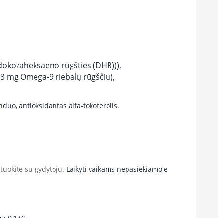
 dokozaheksaeno rūgšties (DHR))),
33 mg Omega-9 riebalų rūgščių),
nduo, antioksidantas alfa-tokoferolis.
tuokite su gydytoju.
Laikyti vaikams nepasiekiamoje
na 0,18€.