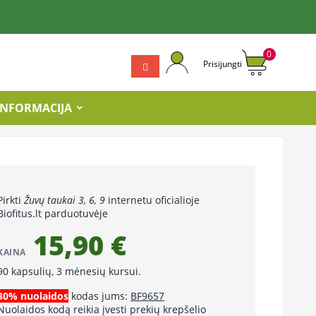
0
Prisijungti
INFORMACIJA
Pirkti
Žuvų taukai 3, 6, 9
internetu oficialioje
Biofitus.lt parduotuvėje
15,90 €
KAINA
90 kapsulių, 3 mėnesių kursui.
30% nuolaidos
kodas jums:
BF9657
Nuolaidos kodą reikia įvesti prekių krepšelio