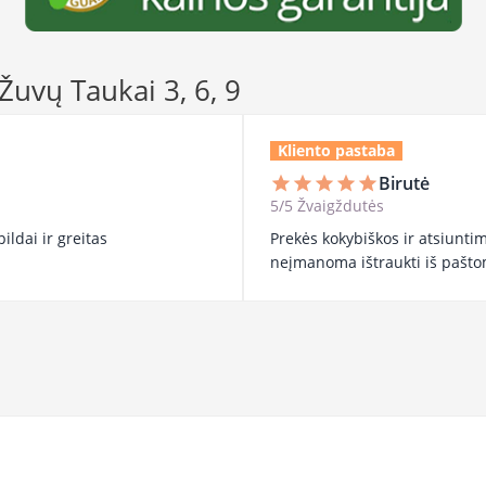
 Žuvų Taukai 3, 6, 9
Kliento pastaba
Birutė
star
star
star
star
star
5/5 Žvaigždutės
ildai ir greitas
Prekės kokybiškos ir atsiuntim
neįmanoma ištraukti iš pašto