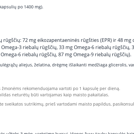
 kapsulių po 1400 mg).
 rūgščių: 72 mg eikozapentaeninės rūgšties (EPR) ir 48 mg
 Omega-3 riebalų rūgščių, 33 mg Omega-6 riebalų rūgščių, 
 Omega-6 riebalų rūgščių, 87 mg Omega-9 riebalų rūgščių).
ėgrąžų aliejus, želatina, drėgmę išlaikanti medžiaga glicerolis, va
s žmonėms rekomenduojama vartoti po 1 kapsulę per dieną.
pildas
neturėtų būti vartojamas kaip maisto pakaitalas.
ite sveikatos sutrikimų, prieš vartodami maisto papildus, pasikonsul
tės užteks 3 mėn. vartojimo kursui. Vienos žuvų taukų kapsulės kai