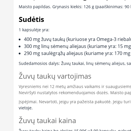
Maisto papildas. Grynasis kiekis: 126 g (paaiškinimas: 90
Sudėtis
1 kapsulėje yra:
400 mg žuvų taukų (kuriuose yra Omega-3 riebalų
300 mg linų sėmenų aliejaus (kuriame yra: 15 mg
290 mg saulėgrąžų aliejaus (kuriame yra: 170 mg
Sudedamosios dalys: Žuvų taukai, linų sėmenų aliejus, saul
Žuvų taukų vartojimas
Vyresniems nei 12 metų amžiaus vaikams ir suaugusiem
Neviršyti nustatytos rekomenduojamos dozė
s.
Maisto pa
Įspėjimai.
Nevartoti, jeigu yra pažeista pakuotė. Jeigu tur
vietoje.
Žuvų taukai kaina
Žuvų taukų kaina be akcijos 15,90€ už 90 kapsulių, pakuo