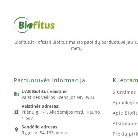
Biofitus.lt - oficiali Biofitus maisto papildų parduotuvė jau 1
metų.
Parduotuvės Informacija
Klienta
UAB Biofitus vaistinė
Siuntimas 
business
Vaistinės veiklos licencijos Nr. 0983
Apmokėji
Vaistinės adresas:
Pilėnų g. 1-1, Akademijos mstl., Kauno
local_pharmacy
Apie Biofi
r. sav.
Atsiliepima
Sandėlio adresas:
location_on
Rygos g. 54-133, Vilnius
Prekių pir