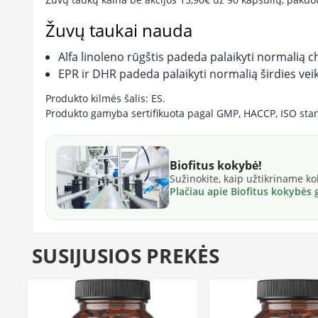
Žuvų taukai nauda
Alfa linoleno rūgštis padeda palaikyti normalią c
EPR ir DHR padeda palaikyti normalią širdies vei
Produkto kilmės šalis: ES.
Produkto gamyba sertifikuota pagal GMP, HACCP, ISO sta
Biofitus kokybė!
Sužinokite, kaip užtikriname k
Plačiau apie Biofitus kokybės
SUSIJUSIOS PREKĖS