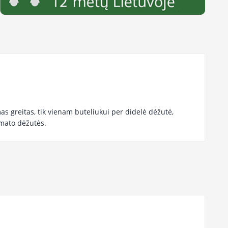
as greitas, tik vienam buteliukui per didelė dėžutė,
mato dėžutės.