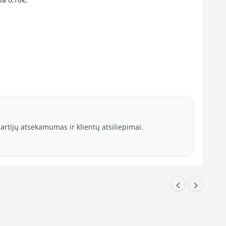
rtijų atsekamumas ir klientų atsiliepimai.

