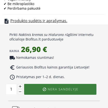
✔ Be mikroplastiko
✔ Perdirbama pakuotė
Produkto sudėtis ir aprašymas.
description
Pirkti
Naktinis kremas su Hialurono rūgštimi
internetu
oficialioje Biofitus.lt parduotuvėje
26,90 €
KAINA
local_shipping
Nemokamas siuntimas!
euro_symbol
Geriausios Biofitus kainos garantija Lietuvoje!
access_time
Pristatymas per 1–2 d. dienas.
NĖRA SANDĖLYJE
