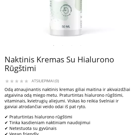
Naktinis Kremas Su Hialurono
Rūgštimi
ATSILIEPIMAI (0)





Odą atnaujinantis naktinis kremas giliai maitina ir akivaizdžiai
atgaivina odą miego metu. Praturtintas hialurono rūgštimi,
vitaminais, kvietrugių aliejumi. Viskas ko reikia švelniai ir
gaiviai atrodančiai veido odai iš pat ryto.
✔ Praturtintas hialurono rūgštimi
✔ Tinka kasdieniam naktiniam naudojimui
✔ Netestuota su gyvūnais
✔ Vegan friendly