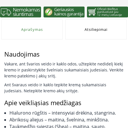
Aprašymas
Atsiliepimai
Naudojimas
Vakare, ant švarios veido ir kaklo odos, užtepkite nedidelį kiekį
kremo ir paskirstykite švelniais sukamaisiais judesiais. Venkite
kremo patekimo į akių sritį.
Ant švaraus veido ir kaklo tepkite kremą sukamaisiais
judesiais. Netepkite kremo akių srityje.
Apie veikliąsias medžiagas
Hialurono rūgštis – intensyviai drėkina, stangrina.
Abrikosų aliejus – maitina, švelnina, minkština.
Taukmedžio sviestas (Shea) – maitina, saugo,