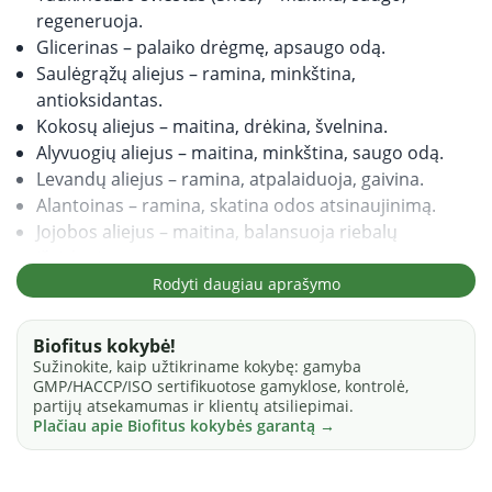
regeneruoja.
Glicerinas – palaiko drėgmę, apsaugo odą.
Saulėgrąžų aliejus – ramina, minkština,
antioksidantas.
Kokosų aliejus – maitina, drėkina, švelnina.
Alyvuogių aliejus – maitina, minkština, saugo odą.
Levandų aliejus – ramina, atpalaiduoja, gaivina.
Alantoinas – ramina, skatina odos atsinaujinimą.
Jojobos aliejus – maitina, balansuoja riebalų
išsiskyrimą.
Nakvišų aliejus – minkština, palaiko elastingumą.
Rodyti daugiau aprašymo
Marakujų aliejus – atgaivina, švelnina, drėkina.
Slyvų sėklų aliejus – maitina, gerina odos struktūrą.
Biofitus kokybė!
Avokadų aliejus – stipriai maitina, regeneruoja.
Sužinokite, kaip užtikriname kokybę: gamyba
GMP/HACCP/ISO sertifikuotose gamyklose, kontrolė,
Kviečių gemalų aliejus – maitina, su vitaminu E.
partijų atsekamumas ir klientų atsiliepimai.
Argano aliejus – stiprus antioksidantas, stangrina.
Plačiau apie Biofitus kokybės garantą →
Vitaminas E (tokoferolis) – apsaugo nuo laisvųjų
radikalų.