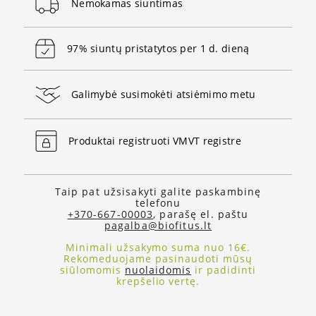
Nemokamas siuntimas
97% siuntų pristatytos per 1 d. dieną
Galimybė susimokėti atsiėmimo metu
Produktai registruoti VMVT registre
Taip pat užsisakyti galite paskambinę
telefonu
+370-667-00003
, parašę el. paštu
pagalba@biofitus.lt
Minimali užsakymo suma nuo 16€.
Rekomeduojame pasinaudoti mūsų
siūlomomis
nuolaidomis
ir padidinti
krepšelio vertę.