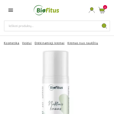
0

Kosmetika
Veidui
Drėkinamieji kremai
Kremas nuo raukšlių