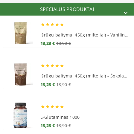
SPECIALŪS PRODUKTAI






Išrūgų baltymai 450g (milteliai) - Vaniliniai
Bazinė
Kaina
13,23 €
18,90 €
kaina





Išrūgų baltymai 450g (milteliai) - Šokoladiniai
Bazinė
Kaina
13,23 €
18,90 €
kaina





L-Glutaminas 1000
Bazinė
Kaina
13,23 €
18,90 €
kaina