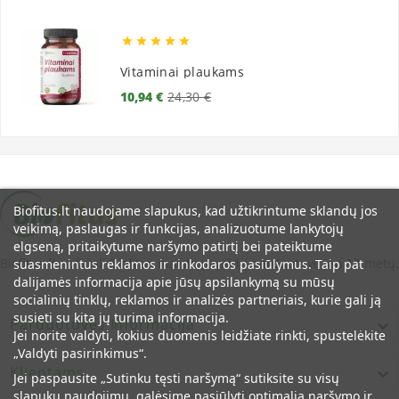





Vitaminai plaukams
Bazinė
Kaina
10,94 €
24,30 €
kaina
Biofitus.lt naudojame slapukus, kad užtikrintume sklandų jos
veikimą, paslaugas ir funkcijas, analizuotume lankytojų
elgseną, pritaikytume naršymo patirtį bei pateiktume
Biofitus.lt - oficiali Biofitus maisto papildų parduotuvė jau 12 metų.
suasmenintus reklamos ir rinkodaros pasiūlymus. Taip pat
dalijamės informacija apie jūsų apsilankymą su mūsų
socialinių tinklų, reklamos ir analizės partneriais, kurie gali ją
susieti su kita jų turima informacija.
Parduotuvės Informacija

Jei norite valdyti, kokius duomenis leidžiate rinkti, spustelėkite
„Valdyti pasirinkimus“.
Klientams

Jei paspausite „Sutinku tęsti naršymą“ sutiksite su visų
slapukų naudojimu, galėsime pasiūlyti optimalią naršymo ir