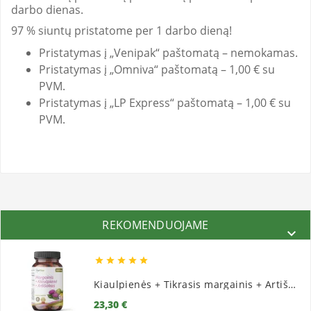
darbo dienas.
97 % siuntų pristatome per 1 darbo dieną!
Pristatymas į „Venipak“ paštomatą – nemokamas.
Pristatymas į „Omniva“ paštomatą – 1,00 € su
PVM.
Pristatymas į „LP Express“ paštomatą – 1,00 € su
PVM.
REKOMENDUOJAME






Kiaulpienės + Tikrasis margainis + Artišokai
Kaina
23,30 €