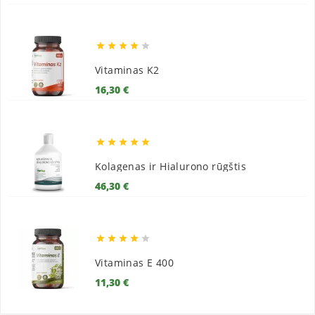





Vitaminas K2
Kaina
16,30 €





Kolagenas ir Hialurono rūgštis
Kaina
46,30 €





Vitaminas E 400
Kaina
11,30 €